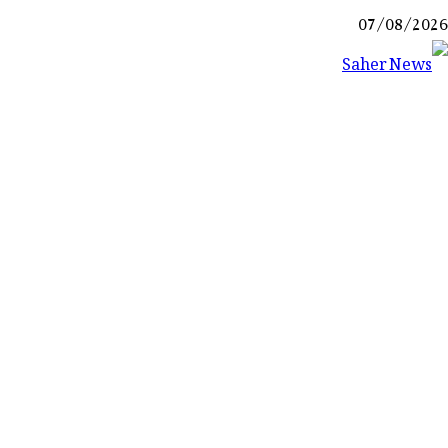
Ski
07/08/2026
t
conten
Saher News
نیوز پورٹل