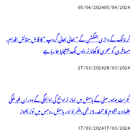
05/04/2024
05/04/2024
کرناٹک کے واڑی جنکشن کے ” بھائی بھائی گروپ ” کا قابل ستائش اقدام،
مسافرین کو سحری کا کھانا ٹرینوں تک پہنچایا جا رہا ہے
27/03/2024
28/03/2024
گجرات یونیورسٹی کے ہاسٹل میں نماز تراویح کی ادائیگی کے دوران غیر ملکی
طلباء پرہجوم کا حملہ، 5 زخمی، پتھراؤ اور ہاسٹل رومس میں توڑ پھوڑ
17/03/2024
17/03/2024