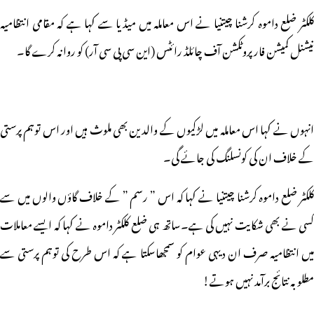
کلکٹر ضلع داموہ کرشنا چیتنیا نے اس معاملہ میں میڈیا سے کہا ہے کہ مقامی انتظامیہ
نیشنل کمیشن فار پروٹکشن آف چائلڈ رائٹس (این سی پی سی آر) کو روانہ کرے گا۔
انہوں نے کہا اس معاملہ میں لڑکیوں کے والدین بھی ملوث ہیں اور اس توہم پرستی
کے خلاف ان کی کونسلنگ کی جائے گی۔
کلکٹر ضلع داموہ کرشنا چیتنیا نے کہا کہ اس ” رسم ” کے خلاف گاؤں والوں میں سے
کسی نے بھی شکایت نہیں کی ہے۔ساتھ ہی ضلع کلکٹر داموہ نے کہا کہ ایسے معاملات
میں انتظامیہ صرف ان دیہی عوام کو سمجھاسکتا ہے کہ اس طرح کی توہم پرستی سے
مطلوبہ نتائج برآمد نہیں ہوتے!