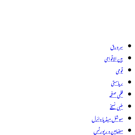
سر ورق
بین الاقوامی
قومی
ریاستی
فلمی صفحہ
طبی نسخے
سوشل میڈیا وائرل
مضامین و رپورٹس