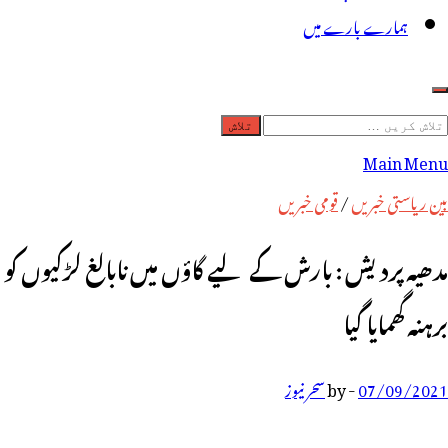
ہمارے بارے میں
لاش
ریں
Main Menu
رائے:
بین ریاستی خبریں
/
قومی خبریں
مدھیہ پردیش : بارش کے لیے گاؤں میں نابالغ لڑکیوں کو
برہنہ گھمایا گیا
07/09/2021
-
by
سحر نیوز