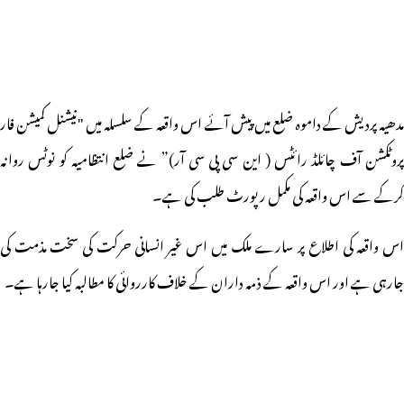
مدھیہ پردیش کے داموہ ضلع میں پیش آئے اس واقعہ کے سلسلہ میں "نیشنل کمیشن فار
پروٹکشن آف چائلڈ رائٹس ( این سی پی سی آر)” نے ضلع انتظامیہ کو نوٹس روانہ
کرکے سے اس واقعہ کی مکمل رپورٹ طلب کی ہے۔
اس واقعہ کی اطلاع پر سارے ملک میں اس غیر انسانی حرکت کی سخت مذمت کی
جارہی ہے اور اس واقعہ کے ذمہ داران کے خلاف کارروائی کا مطالبہ کیا جارہا ہے۔