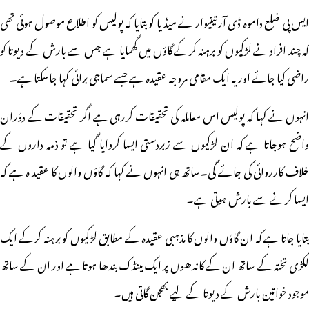
ایس پی ضلع داموہ ڈی آر تینیوار نے میڈیا کو بتایا کہ پولیس کو اطلاع موصول ہوئی تھی
کہ چند افراد نے لڑکیوں کو برہنہ کرکے گاؤں میں گھمایا ہے جس سے بارش کے دیوتا کو
راضی کیا جائے اور یہ ایک مقامی مروجہ عقیدہ ہے جسے سماجی برائی کہا جاسکتا ہے۔
انہوں نے کہا کہ پولیس اس معاملہ کی تحقیقات کررہی ہے اگر تحقیقات کے دؤران
واضح ہوجاتا ہے کہ ان لڑکیوں سے زبردستی ایسا کروایا گیا ہے تو ذمہ داروں کے
خلاف کارروائی کی جائے گی۔ساتھ ہی انہوں نے کہا کہ گاؤں والوں کا عقید ہ ہے کہ
ایسا کرنے سے بارش ہوتی ہے۔
بتایا جاتا ہے کہ ان گاؤں والوں کا مذہبی عقیدہ کے مطابق لڑکیوں کو برہنہ کرکے ایک
لکڑی تختہ کے ساتھ ان کے کاندھوں پر ایک مینڈک بندھا ہوتا ہے اور ان کے ساتھ
موجود خواتین بارش کے دیوتا کے لیے بھجن گاتی ہیں۔