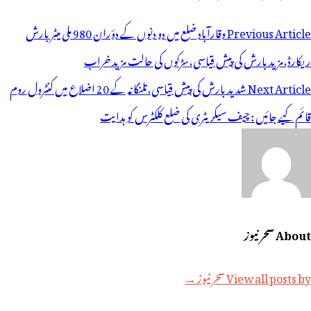
وسٹوں
Previous Article
وقارآباد ضلع میں دو دنوں کے دؤران 980 ملی میٹر بارش
ی
ریکارڈ،مزید بارش کی پیش قیاسی،سڑکوں کی حالت مزید خراب
یویگیشن
Next Article
شدید بارش کی پیش قیاسی،تلنگانہ کے 20 اضلاع میں کنٹرول روم
قائم کیے جائیں : چیف سیکریٹری کی ضلع کلکٹرس کو ہدایت
About سحر نیوز
View all posts by سحر نیوز →