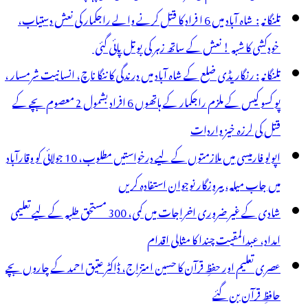
تلنگانہ : شاہ آباد میں 6 ا فراد کا قتل کرنے والے راجکمار کی نعش دستیاب،
خودکشی کا شبہ ! نعش کے ساتھ زہر کی بوتل پائی گئی
تلنگانہ : رنگاریڈی ضلع کے شاہ آباد میں درندگی کا ننگا ناچ، انسانیت شرمسار ،
پو کسو کیس کے ملزم راجکمار کے ہاتھوں 6 افراد بشمول 2 معصوم بچے کے
قتل کی لرزہ خیز واردات
اپولو فارمیسی میں ملازمتوں کے لیے درخواستیں مطلوب، 10 جولائی کو وقارآباد
میں جاب میلہ، بیروزگار نوجوان استفادہ کریں
شادی کے غیر ضروری اخراجات میں کمی، 300 مستحق طلبہ کے لیے تعلیمی
امداد، عبدالمقیت چندا کا مثالی اقدام
عصری تعلیم اور حفظِ قرآن کا حسین امتزاج، ڈاکٹر عتیق احمد کے چاروں بچے
حافظِ قرآن بن گئے