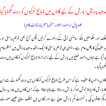
مدھیہ پردیش: بارش کے لیے گاؤں میں نابالغ لڑکیوں کو برہنہ گھمایا گیا
بھوپال/داموہ : 07۔ستمبر(سحرنیوزڈاٹ کام)
ملک اور حکومتیں لاکھ سائنسی ترقی کے دعوے کرلیں لیکن آج بھی توہم پرستی اور
بدعقیدگی کا چلن عام ہے۔ایسی ہی توہم پرستی کا ایک واقعہ مدھیہ پردیش میں منظرعام
پر آیا ہے جہاں داموہ ضلع میں بارش کے لیے زائداز 6 نابالغ لڑکیوں کو گاؤں میں برہنہ
گھمایاگیا۔
گاؤں والوں کا عقیدہ ہے کہ اس طرح نابالغ لڑکیوں کو گاؤں میں برہنہ گھمانے سے ان
کا بارش کا دیوتا خوش ہوکر بارش برساتا ہے بتایا جاتا ہے کہ اس گاؤں میں جاریہ سال
دیگر علاقوں کی بہ نسبت کم بارش ہوئی ہے اور گاؤں میں خشک سالی جیسے صورت