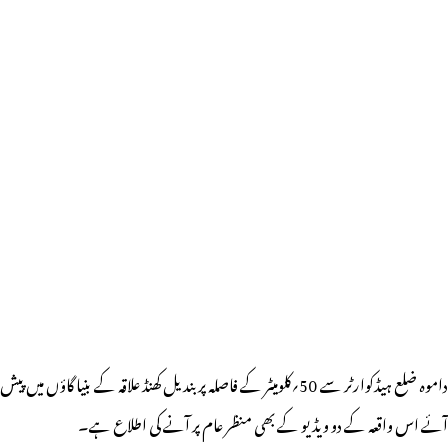
داموہ ضلع ہیڈکوارٹر سے 50؍کلومیٹر کے فاصلہ پر بندیل کھنڈ علاقہ کے بنیا گاؤں میں پیش
آئے اس واقعہ کے دو ویڈیو کے بھی منظر عام پر آنے کی اطلاع ہے۔