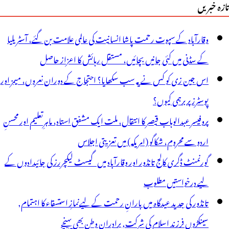
تازہ خبریں
وقارآباد کے سپوت رحمت پاشا انسانیت کی عالمی علامت بن گئے، آسٹریلیا
کے سڈنی میں کئی جانیں بچائیں، مستقل رہائش کا اعزاز حاصل
اس جین زی کو کس نے یہ سب سکھایا؟ احتجاج کے دوران نعروں، میمز اور
پوسٹرز پر برہمی کیوں؟
پروفیسر عبدالوہاب قیصر کا انتقال، ملت ایک مشفق استاد، ماہرِتعلیم اور محسنِ
اردو سے محروم، شکاگو (امریکہ) میں تعزیتی اجلاس
گورنمنٹ ڈگری کالج تانڈور اور وقارآباد میں گیسٹ لیکچررز کی جائیدادوں کے
لیے درخواستیں مطلوب
تانڈور کی جدید عیدگاہ میں بارانِ رحمت کے لیےنمازِ استسقاء کا اہتمام,
سینکڑوں فرزند اسلام کی شرکت, برادران وطن بھی پہنچے