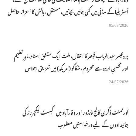
آسٹریلیا کے سڈنی میں کئی جانیں بچائیں، مستقل رہائش کا اعزاز حاصل
05/08/2026
پروفیسر عبدالوہاب قیصر کا انتقال، ملت ایک مشفق استاد، ماہرِتعلیم
اور محسنِ اردو سے محروم، شکاگو (امریکہ) میں تعزیتی اجلاس
24/07/2026
گورنمنٹ ڈگری کالج تانڈور اور وقارآباد میں گیسٹ لیکچررز کی
جائیدادوں کے لیے درخواستیں مطلوب