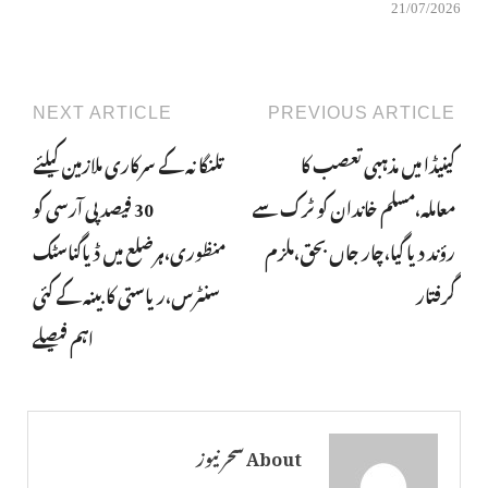
21/07/2026
NEXT ARTICLE
PREVIOUS ARTICLE
کینیڈا میں مذہبی تعصب کا
تلنگانہ کے سرکاری ملازمین کیلئے
معاملہ،مسلم خاندان کو ٹرک سے
30 فیصد پی آرسی کو
رؤند دیا گیا،چار جاں بحق،ملزم
منظوری،ہرضلع میں ڈیاگناسٹک
گرفتار
سنٹرس،ریاستی کابینہ کے کئی
اہم فیصلے
About سحر نیوز