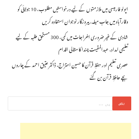
اپولو فارمیسی میں ملازمتوں کے لیے درخواستیں مطلوب، 10 جولائی کو
وقارآباد میں جاب میلہ، بیروزگار نوجوان استفادہ کریں
شادی کے غیر ضروری اخراجات میں کمی، 300 مستحق طلبہ کے لیے
تعلیمی امداد، عبدالمقیت چندا کا مثالی اقدام
عصری تعلیم اور حفظِ قرآن کا حسین امتزاج، ڈاکٹر عتیق احمد کے چاروں
بچے حافظِ قرآن بن گئے