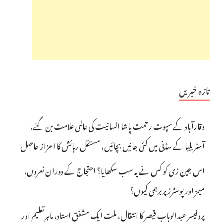
تازہ خبریں
وقارآباد کے سپوت رحمت پاشا انسانیت کی عالمی علامت بن گئے،
آسٹریلیا کے سڈنی میں کئی جانیں بچائیں، مستقل رہائش کا اعزاز حاصل
اس جین زی کو کس نے یہ سب سکھایا؟ احتجاج کے دوران نعروں،
میمز اور پوسٹرز پر برہمی کیوں؟
پروفیسر عبدالوہاب قیصر کا انتقال، ملت ایک مشفق استاد، ماہرِتعلیم اور