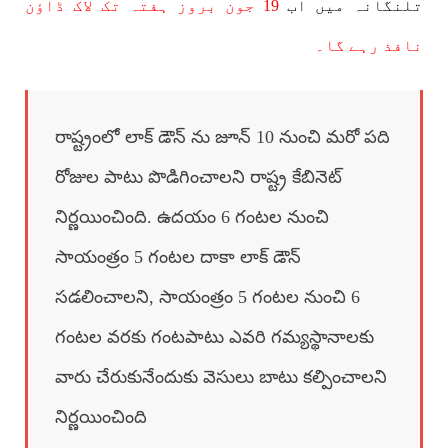
تلنگانہ میں اب
19 جون بروز ہفتہ تک لاک ڈاؤن
نافذ رہے گا۔
రాష్ట్రంలో లాక్ డౌన్ ను జూన్ 10 నుంచి మరో పది
రోజుల పాటు పొడిగించాలని రాష్ట్ర కేబినెట్
నిర్ణయించింది. ఉదయం 6 గంటల నుంచి
సాయంత్రం 5 గంటల దాకా లాక్ డౌన్
సడలించాలని, సాయంత్రం 5 గంటల నుంచి 6
గంటల వరకు గంటపాటు ఎవరి గమ్యస్థానాలకు
వారు చేరుకునేందుకు వెసులు బాటు కల్పించాలని
నిర్ణయించింది