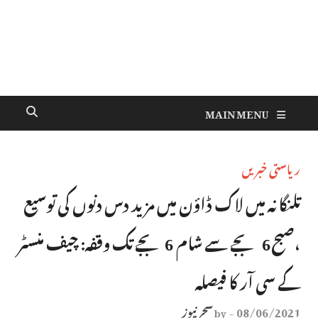
MAIN MENU
ریاستی خبریں
تلنگانہ میں لاک ڈاؤن میں مزید دس دنوں کی توسیع
،صبح6 بجے سے شام 6بجے تک وقفہ: چیف منسٹر
کے سی آر کا فیصلہ
08/06/2021
سحر نیوز
by
-