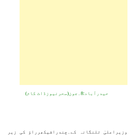
حیدرآباد:8۔جون(سحرنیوزڈاٹ کام)
وزیراعلیٰ تلنگانہ کے۔چندراشیکھرراؤ کی زیر