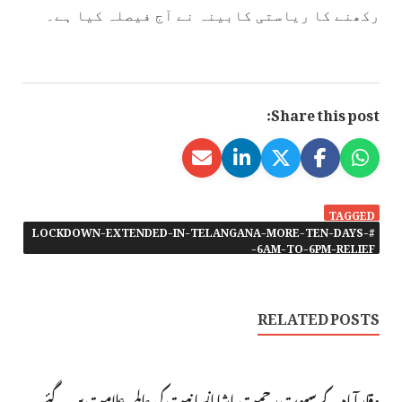
رکھنے کا ریاستی کابینہ نے آج فیصلہ کیا ہے۔
Share this post:
TAGGED
#LOCKDOWN-EXTENDED-IN-TELANGANA-MORE-TEN-DAYS-
6AM-TO-6PM-RELIEF-
RELATED POSTS
وقارآباد کے سپوت رحمت پاشا انسانیت کی عالمی علامت بن گئے،