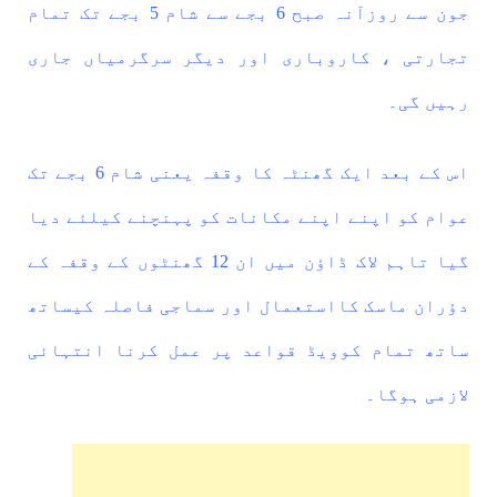
جون سے روزآنہ صبح 6 بجے سے شام 5 بجے تک تمام
تجارتی ، کاروباری اور دیگر سرگرمیاں جاری
رہیں گی۔
اس کے بعد ایک گھنٹہ کا وقفہ یعنی شام 6 بجے تک
عوام کو اپنے اپنے مکانات کو پہنچنے کیلئے دیا
گیا
تاہم لاک ڈاؤن میں ان 12 گھنٹوں کے وقفہ کے
دؤران ماسک کااستعمال اور سماجی فاصلہ کیساتھ
ساتھ تمام کوویڈ قواعد پر عمل کرنا انتہائی
لازمی ہوگا۔