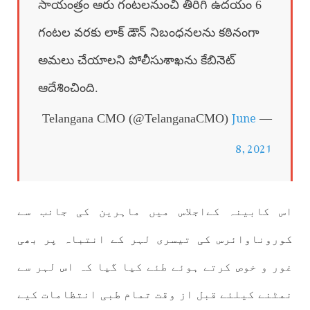
సాయంత్రం ఆరు గంటలనుంచి తిరిగి ఉదయం 6
గంటల వరకు లాక్ డౌన్ నిబంధనలను కఠినంగా
అమలు చేయాలని పోలీసుశాఖను కేబినెట్
ఆదేశించింది.
June
— Telangana CMO (@TelanganaCMO)
8, 2021
اس کابینہ کےاجلاس میں ماہرین کی جانب سے
کوروناوائرس کی تیسری لہر کے انتباہ پر بھی
غور و خوص کرتے ہوئے طئے کیا گیا کہ اس لہر سے
نمٹنے کیلئے قبل از وقت تمام طبی انتظامات کیے