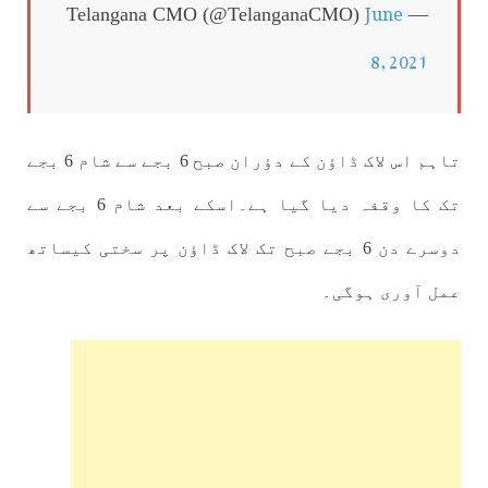
June
— Telangana CMO (@TelanganaCMO)
8, 2021
تاہم اس لاک ڈاؤن کے دؤران صبح 6 بجے سے شام 6 بجے
تک کا وقفہ دیا گیا ہے۔اسکے بعد شام 6 بجے سے
دوسرے دن 6 بجے صبح تک لاک ڈاؤن پر سختی کیساتھ
عمل آوری ہوگی۔