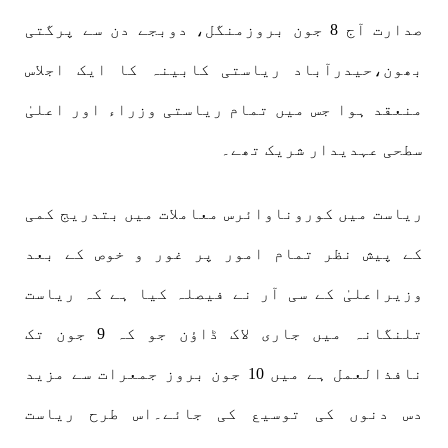
صدارت آج 8 جون بروزمنگل، دوبجے دن سے پرگتی
بھون،حیدرآباد ریاستی کابینہ کا ایک اجلاس
منعقد ہوا جس میں تمام ریاستی وزراء اور اعلیٰ
سطحی عہدیدار شریک تھے۔
ریاست میں کوروناوائرس معاملات میں بتدریج کمی
کے پیش نظر تمام امور پر غور و خوص کے بعد
وزیراعلیٰ کے سی آر نے فیصلہ کیا ہے کہ ریاست
تلنگانہ میں جاری لاک ڈاؤن جو کہ 9 جون تک
نافذالعمل ہے میں 10 جون بروز جمعرات سے مزید
دس دنوں کی توسیع کی جائے۔اس طرح ریاست