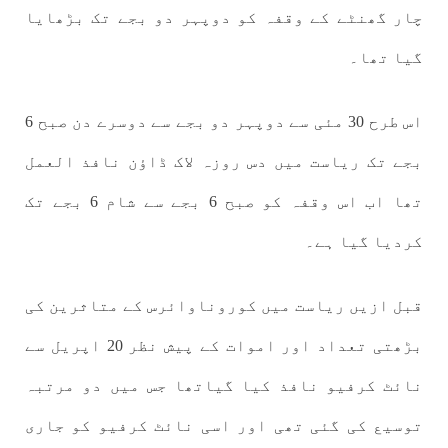
چار گھنٹے کے وقفہ کو دوپہر دو بجے تک بڑھایا
گیا تھا۔
اس طرح 30 مئی سے دوپہر دو بجے سے دوسرے دن صبح 6
بجے تک ریاست میں دس روزہ لاک ڈاؤن نافذ العمل
تھا اب اس وقفہ کو صبح 6 بجے سے شام 6 بجے تک
کردیا گیا ہے۔
قبل ازیں ریاست میں کوروناوائرس کے متاثرین کی
بڑھتی تعداد اور اموات کے پیش نظر 20 اپریل سے
نائٹ کرفیو نافذ کیا گیاتھا جس میں دو مرتبہ
توسیع کی گئی تھی اور اسی نائٹ کرفیو کو جاری