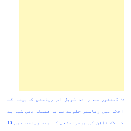
6 گھنٹوں سے زائد طویل اس ریاستی کابینہ کے
اجلاس میں ریاستی حکومت نے یہ فیصلہ بھی کیا ہے
کہ لاک ڈاؤن کی برخواستگی کے بعد ریاست میں 10