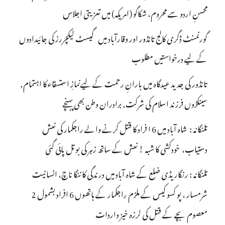
محسنِ اردو سے محروم، شکاگو (امریکہ) میں تعزیتی اجلاس
گورنمنٹ ڈگری کالج تانڈور اور وقارآباد میں گیسٹ لیکچررز کی جائیدادوں
کے لیے درخواستیں مطلوب
تانڈور کی جدید عیدگاہ میں بارانِ رحمت کے لیےنمازِ استسقاء کا اہتمام,
سینکڑوں فرزند اسلام کی شرکت, برادران وطن بھی پہنچے
تلنگانہ : شاہ آباد میں 6 ا فراد کا قتل کرنے والے راجکمار کی نعش
دستیاب، خودکشی کا شبہ ! نعش کے ساتھ زہر کی بوتل پائی گئی
تلنگانہ : رنگاریڈی ضلع کے شاہ آباد میں درندگی کا ننگا ناچ، انسانیت
شرمسار ، پو کسو کیس کے ملزم راجکمار کے ہاتھوں 6 افراد بشمول 2
معصوم بچے کے قتل کی لرزہ خیز واردات