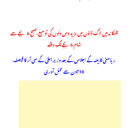
تلنگانہ میں لاک ڈاؤن میں مزید دس دنوں کی توسیع،صبح 6 بجے سے
شام 6بجے تک وقفہ
ریاستی کابینہ کے اجلاس کے بعد وزیراعلیٰ کے سی آر کا فیصلہ،
10جون سے عمل آوری