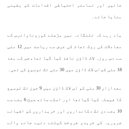
جائیں اور تمامتر احتیاطی اقدامات کو یقینی
بنایا جائے۔
یاد رہے کہ تلنگانہ میں بڑھتے کوروناوائرس کے
معاملات کی روک تھام کی غرض سے ریاست میں 12 مئی
سے دس روزہ لاک ڈاؤن نافذ کیا گیا تھا،جس کے بعد
18 مئی کواس لاک ڈاؤن میں 30 مئی تک توسیع کی تھی۔
بعدازاں 30 مئی کو اس لاک ڈاؤن میں 9 جون تک توسیع
کا فیصلہ کیا گیاتھا اور اسکے ساتھ صبح 6 بجے سے
10 بجے دن تک دکانداروں اور خریداروں کو اشیائے
ضروریہ کی خریدو فروخت کیلئے دئیے جانے والے