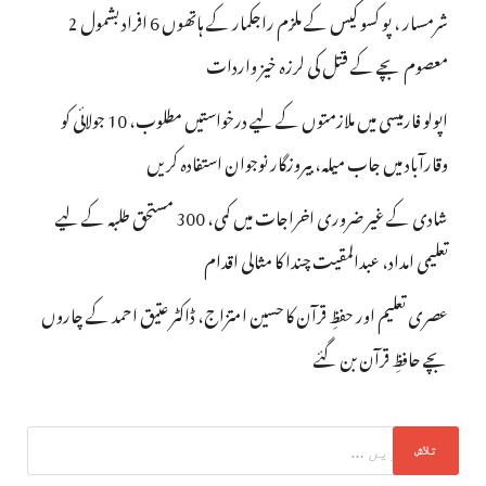
شرمسار ، پو کسو کیس کے ملزم راجکمار کے ہاتھوں 6 افراد بشمول 2
معصوم بچے کے قتل کی لرزہ خیز واردات
اپولو فارمیسی میں ملازمتوں کے لیے درخواستیں مطلوب، 10 جولائی کو
وقارآباد میں جاب میلہ، بیروزگار نوجوان استفادہ کریں
شادی کے غیر ضروری اخراجات میں کمی، 300 مستحق طلبہ کے لیے
تعلیمی امداد، عبدالمقیت چندا کا مثالی اقدام
عصری تعلیم اور حفظِ قرآن کا حسین امتزاج، ڈاکٹر عتیق احمد کے چاروں
بچے حافظِ قرآن بن گئے