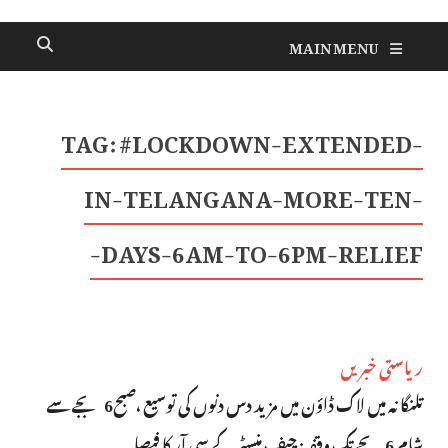
MAIN MENU
TAG:
#LOCKDOWN-EXTENDED-
IN-TELANGANA-MORE-TEN-
DAYS-6AM-TO-6PM-RELIEF-
ریاستی خبریں
تلنگانہ میں لاک ڈاؤن میں مزید دس دنوں کی توسیع ،صبح6 بجے سے
شام 6بجے تک وقفہ: چیف منسٹر کے سی آر کا فیصلہ