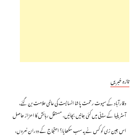
تازہ خبریں
وقارآباد کے سپوت رحمت پاشا انسانیت کی عالمی علامت بن گئے،
آسٹریلیا کے سڈنی میں کئی جانیں بچائیں، مستقل رہائش کا اعزاز حاصل
اس جین زی کو کس نے یہ سب سکھایا؟ احتجاج کے دوران نعروں،