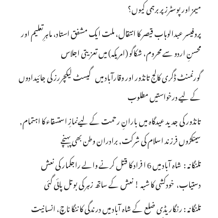
میمز اور پوسٹرز پر برہمی کیوں؟
پروفیسر عبدالوہاب قیصر کا انتقال، ملت ایک مشفق استاد، ماہرِتعلیم اور
محسنِ اردو سے محروم، شکاگو (امریکہ) میں تعزیتی اجلاس
گورنمنٹ ڈگری کالج تانڈور اور وقارآباد میں گیسٹ لیکچررز کی جائیدادوں
کے لیے درخواستیں مطلوب
تانڈور کی جدید عیدگاہ میں بارانِ رحمت کے لیےنمازِ استسقاء کا اہتمام,
سینکڑوں فرزند اسلام کی شرکت, برادران وطن بھی پہنچے
تلنگانہ : شاہ آباد میں 6 ا فراد کا قتل کرنے والے راجکمار کی نعش
دستیاب، خودکشی کا شبہ ! نعش کے ساتھ زہر کی بوتل پائی گئی
تلنگانہ : رنگاریڈی ضلع کے شاہ آباد میں درندگی کا ننگا ناچ، انسانیت