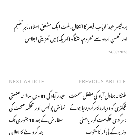
پروفیسر عبدالوہاب قیصر کا انتقال، ملت ایک مشفق استاد، ماہرِتعلیم
اور محسنِ اردو سے محروم، شکاگو (امریکہ) میں تعزیتی اجلاس
24/07/2026
NEXT ARTICLE
PREVIOUS ARTICLE
تلنگانہ:عادل آباد کی مقفل سمنٹ
حیدرآباد کی 81 ویں سالانہ صنعتی
فیکٹری کو دوبارہ کارکرد بنایا جائے
نمائش پولیس اور محکمہ صحت کی
: مرکزی حکومت کو ریاستی
سفارش کے بعد 10 جنوری تک
وزیرکے ٹی آر کا مکتوب
بند کردینے کا اعلان