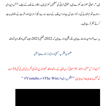
ہیں "۔صحافی حضرات کھڑے ہیں،حقوق انسانی کی تنظیمیں کھڑی ہیں۔ وکلاء نے ملک کے چیف جسٹس این وی
رمنا سے قدم اٹھانے کی درخواست کی ہے اور اس ملک کے بہت سارے سیکولر مزاج ہندو نفرت کے خلاف بات
کرتے نظر آرہے ہیں۔
یہ سب افراد امید بندھا رہے ہیں،بلکہ یقین دلارہے ہیں کہ 2022ء قطعی 2021ء جیسا نہیں ہوگا۔ان شاء اللہ
مضمون بشکریہ:ممبئی اردو نیوز /سنڈے ایڈیشن
” دی وائر ” پر مشہور و ممتاز سینئر صحافی کرن تھاپر کے ساتھ اداکار نصیرالدین شاہ کی انگریزی میں کی گئی 35 منٹ
کی مکمل بات چیت اس ویڈیو پر ”
” بشکریہ : دی وائر The Wire# اور Youtube# "