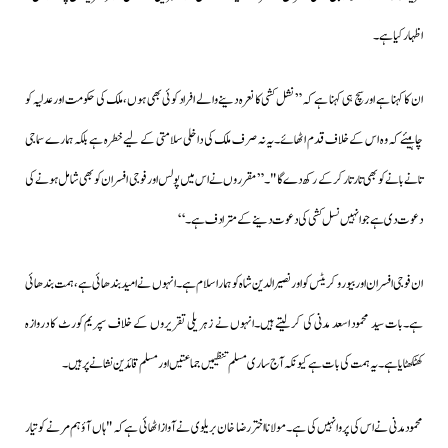
اظہار کیا ہے۔
ان کا کہنا ہے اور سچ ہی کہنا ہے کہ ” نشل کشی کا نعرہ دینے والے افراد کوئی بھی ہوں،ملک کی حکومت اور عدلیہ کو
چاہیئے کہ وہ اس کے خلاف قدم اٹھائے۔یہ نہ صرف ملک کی داخلی سلامتی کے لیے خطرہ ہے بلکہ ہمارے سماجی
تانے بانے کو بھی تار تار کرکے رکھ دے گا "۔ ”
مقرروں نے اس میں پولس اور فوجی افسران کو بھی شامل ہونے کی
دعوت دی ہے جو انہیں نسل کشی کی دعوت دینے کے مترادف ہے۔‘‘
ان فوجی افسران اور بیورو کریٹس کو اور نصیرالدین شاہ کو ہمارا سلام ہے۔انہوں نے امید بندھائی ہے،ہمت بندھائی
ہے۔بات سید محمود اسعد مدنی کی کرلیتے ہیں۔انہوں نے زہریلی تقریروں کے خلاف سپریم کورٹ کا دروازہ
کھٹکھٹایا ہے۔یہ ہمت کی بات ہے کیونکہ آج ساری مسلم تنظیمیں جماعتیں اور مسلم قائدین نشانے پر ہیں۔
محمود مدنی نے اس کی پروا نہیں کی ہے۔مولانا اختر رضا خان بریلوی نے آواز اٹھائی ہے کہ "ہاں آؤ ہم مرنے کو تیار