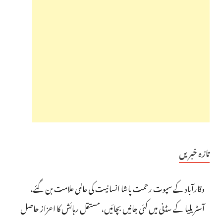
تازہ خبریں
وقارآباد کے سپوت رحمت پاشا انسانیت کی عالمی علامت بن گئے،
آسٹریلیا کے سڈنی میں کئی جانیں بچائیں، مستقل رہائش کا اعزاز حاصل