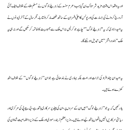
اور یہ واقعہ اس وقت مزید شرمناک بن گیا جب دھرم سنسد کے زہریلے لوگوں نے مسلم علماء کے خلاف ایف آئی
آر درج کروانے کی جسارت کی اور پولس کا اعلیٰ افسر ان کے ساتھ ٹھٹھہ مارکر ہنستا رہا۔مگر سال کے آخری دنوں نے
یہ امید دلادی کہ یہ "زہریلے لوگ” ‘چاہے جو کرلیں نہ اس ملک سے جمہوریت کا خاتمہ کرسکیں گے اور نہ ہی یہ
ملک”ہندوراشٹر” میں تبدیل ہوسکے گا۔
یہ امید ان چند افراد کی جرات اور ہمت بلکہ بہادری نے بندھائی ہے جو ان ” زہریلے لوگوں ” کے خلاف اٹھ
کھڑے ہوئے ہیں۔
یاد رکھیں کہ یہ جو ’’ زہریلے لوگ‘‘ ہیں ان کے سروں پر،ان کی پیٹھ پر سرکاری ہاتھ ہے، بی جے پی کی مرکزی اور
ریاستی سرکاریں انہیں ہاتھوں ہاتھ لیے ہوئے ہیں۔وزیراعظم نریندر مودی اور ملک کے وزیر داخلہ امیت شاہ ان کی