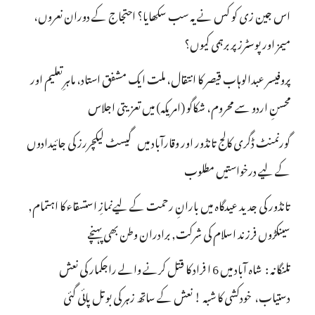
اس جین زی کو کس نے یہ سب سکھایا؟ احتجاج کے دوران نعروں،
میمز اور پوسٹرز پر برہمی کیوں؟
پروفیسر عبدالوہاب قیصر کا انتقال، ملت ایک مشفق استاد، ماہرِتعلیم اور
محسنِ اردو سے محروم، شکاگو (امریکہ) میں تعزیتی اجلاس
گورنمنٹ ڈگری کالج تانڈور اور وقارآباد میں گیسٹ لیکچررز کی جائیدادوں
کے لیے درخواستیں مطلوب
تانڈور کی جدید عیدگاہ میں بارانِ رحمت کے لیےنمازِ استسقاء کا اہتمام,
سینکڑوں فرزند اسلام کی شرکت, برادران وطن بھی پہنچے
تلنگانہ : شاہ آباد میں 6 ا فراد کا قتل کرنے والے راجکمار کی نعش
دستیاب، خودکشی کا شبہ ! نعش کے ساتھ زہر کی بوتل پائی گئی