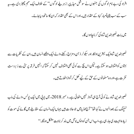
افراد کی،بے نام لوگوں کی جنہوں نے سوشل میڈیا پر :زہریلے لوگوں” کے خلاف ایک مہم چھیڑ دی ہے۔
یہ
سب کے سب یقیناً مبارکباد کے حقدار ہیں۔ اور اس کے بھی حقدار کہ ان کا ساتھ دیا جائے۔
میں بات نصیرالدین شاہ کی کرنا چاہوں گا۔
نصیرالدین شاہ ایک بہترین اداکار اور سیکولر ذہن و مزاج رکھنے والے ایک اچھے انسان ہیں۔ان کے نظریات سے
بہتوں کو اختلاف ہوسکتا ہے۔لیکن اس سچ سے کوئی بھی اختلاف نہیں کرسکتا کہ انہیں فرقہ پرستی سے زبردست
نفرت ہے،اور وہ مسلمانوں کے حق کے لیے کھل کر آواز اٹھاتے ہیں۔
نصیر الدین شاہ نے کوئی آج ہی آواز نہیں اٹھائی ہے۔ دسمبر 2018ء میں یوپی میں ایک پولس والے کی ماب
لنچنگ کے بعد انہوں نے کہا تھا’’ آج انڈیا میں جو حالات ہیں جہاں ایک انسان کے مقابلے میں گائے کی موت کو
زیادہ اہمیت دی جارہی ہے،اب اس جن کو واپس بوتل میں بند کرنا بہت مشکل ہوگا۔‘‘