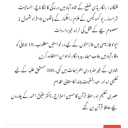
تلنگانہ : رنگاریڈی ضلع کے شاہ آباد میں درندگی کا ننگا ناچ، انسانیت
شرمسار ، پو کسو کیس کے ملزم راجکمار کے ہاتھوں 6 افراد بشمول 2
معصوم بچے کے قتل کی لرزہ خیز واردات
اپولو فارمیسی میں ملازمتوں کے لیے درخواستیں مطلوب، 10 جولائی کو
وقارآباد میں جاب میلہ، بیروزگار نوجوان استفادہ کریں
شادی کے غیر ضروری اخراجات میں کمی، 300 مستحق طلبہ کے لیے
تعلیمی امداد، عبدالمقیت چندا کا مثالی اقدام
عصری تعلیم اور حفظِ قرآن کا حسین امتزاج، ڈاکٹر عتیق احمد کے چاروں
بچے حافظِ قرآن بن گئے