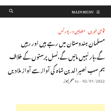
MAIN MENU
قومی خبریں
مضامین و رپورٹس
/
مسلمان ہندوستان میں رہے ہیں اور رہیں
گے،ہار نہیں مانیں گے،نسل پرستوں کے خلاف
ہم سب نصیرالدین شاہ کی آواز سے آواز ملادیں
02/01/2022
سحر نیوز
by
-