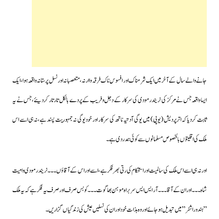
جانے والے سال کے آخر میں ایک شرمناک اور افسوس ناک فرقہ واارنہ،متعصبانہ اور نسل پرستانہ واقعہ ہوا،ایک
ایسا واقعہ جس نے مرکز کی نریندر مودی کی سرکار کے دجل وفریب کے پردے بالکل تار تار کردیئے،جس نے یہ
ثابت کردیا کہ اترپردیش (یوپی) میں یوگی آدتیہ ناتھ کی سرکار اور خود یوگی نہ جمہوریت پسند ہے،نہ ہی اسے اس
ملک کی اقلیتوں بالخصوص مسلمانوں سے کوئی ہمدردی ہے۔
اور نہ ہی اسے اس ملک کی سالمیت اور استحکام کی رتی بھر فکر ہے،اسے اور اس کے آقاؤں ۔۔۔ نریندر مودی وامیت
شاہ ۔۔۔اور ان کے آقا۔۔۔آر ایس ایس سربراہ موہن بھاگوت۔۔۔کو بس صرف اور صرف یہ فکر ہے کہ یہ ملک
” ہندوراشٹر ” میں تبدیل ہوجائے اور وہ بذات خود اور ان کی نسلیں عیش کی زندگیاں گزاریں۔