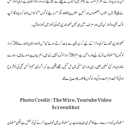
اس بار ہریدوار کے دھرم سنسد کے تناظر میں انہوں نے پہلے کے مقابلے زوردار آواز اٹھائی ہے،ایسی آواز جس
نے یقیناً فرقہ پرستوں، متعصبوں اور نسل پرستوں یا باالفاظ دیگر ” زہریلے لوگوں ” کو حواس باختہ کردیا ہوگا،آپ
لوگ بھی وہ آواز سن لیں،اور صرف سنیں ہی نہیں نصیرالدین شاہ کی آواز میں آواز ملالیں۔
نصیرالدین شاہ نے ’دی وائر‘ کے لیے کرن تھاپر سے بات کرتے ہوئے کہا’’یہ (ہندوستان) ہمارے 20 کروڑ
لوگوں (مسلمانوں) کے لیے مادرِ وطن ہے، ہم 20 کروڑ لوگ یہیں کے ہیں،ہم یہاں پیدا ہوئے ہیں، ہمارے
خاندان اور کئی نسلیں یہیں رہیں اوراسی’ مٹّی میں مل گئیں، مجھے یقین ہے کہ اگر ایسی مہم (نسل کشی کی ) شروع
ہوئی تو سخت مزاحمت ہوگی اور لوگوں کا غصہ پھوٹ پڑے گا۔
Photo Credit : The Wire, Youtube Video
ScreenShot
مسلمانوں کو دوسرے درجے کا شہری بنایا جارہا ہے،یہ مسلمانوں میں خوف پیدا کرنے کی کوشش ہے لیکن مسلمان