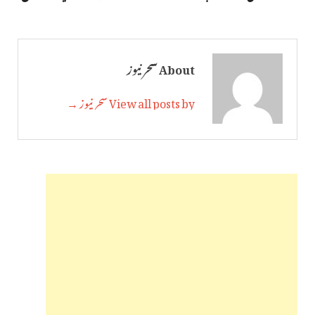
About سحر نیوز
View all posts by سحر نیوز →