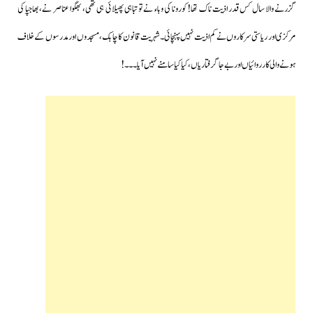
گزرنے والا سال کس قدر اذیت ناک تھا! کورونا کی وباء نے تو تباہی پھیلائی ہی تھی، بھگوا عناصر نے، بھاجپا کی
مرکزی اور ریاستی سرکاروں نے کم اذیت نہیں پہنچائی۔شہریت قانون کا چابک، مسجدوں اور مدرسوں کے خلاف
ہونے والی کارروائیاں اور بے جا گرفتاریاں ،کیا کیا سامنے نہیں آیا۔۔۔!