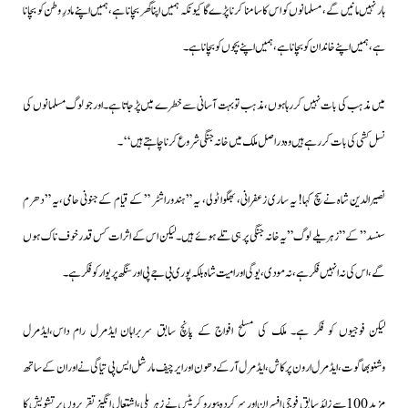
ہار نہیں مانیں گے، مسلمانوں کو اس کا سامنا کرنا پڑے گا کیونکہ ہمیں اپنا گھر بچانا ہے،ہمیں اپنے مادرِ وطن کو بچانا
ہے،ہمیں اپنے خاندان کو بچانا ہے، ہمیں اپنے بچوں کو بچانا ہے۔
میں مذہب کی بات نہیں کررہا ہوں،مذہب تو بہت آسانی سے خطرے میں پڑجاتا ہے۔اور جو لوگ مسلمانوں کی
نسل کشی کی بات کررہے ہیں وہ دراصل ملک میں خانہ جنگی شروع کرنا چاہتے ہیں‘‘۔
نصیرالدین شاہ نے سچ کہا! یہ ساری زعفرانی، بھگوا ٹولی، یہ ” ہندوراشٹر ” کے قیام کےجنونی حامی،یہ ” دھرم
سنسد” کے”زہریلے لوگ”یہ خانہ جنگی پر ہی تلے ہوئے ہیں۔لیکن اس کے اثرات کس قدر خوف ناک ہوں
گے،اس کی نہ انہیں فکر ہے، نہ مودی، یوگی اور امیت شاہ بلکہ پوری بی جے پی اور سنگھ پریوار کو فکر ہے۔
لیکن فوجیوں کو فکر ہے۔ ملک کی مسلح افواج کے پانچ سابق سربراہان ایڈمرل رام داس،ایڈمرل
وشنوبھاگوت،ایڈمرل ارون پرکاش،ایڈمرل آر کے دھون اور ایر چیف مارشل ایس پی تیاگی نے اور ان کے ساتھ
مزید 100 سے زائد سابق فوجی افسران اور سرکردہ بیورو کریٹس نے زہریلی،اشتعال انگیز تقریروں پر تشویش کا