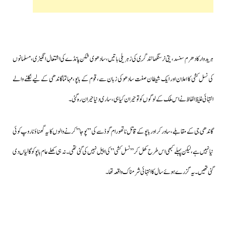
ہریدوار کا دھرم سنسد، یتی نرسنگھا نند گِری کی زہریلی باتیں،سادھوی شکن پانڈے کی اشتعال انگیزی ،مسلمانوں
کی نسل کشی کا اعلان اور ایک شیطان صفت سادھو کی زبان سے،قوم کے باپو،مہاتماگاندھی کے لیے نکلنے والے
انتہائی غلیظ الفاظ نے اس ملک کے لوگوں کو تو حیران کیا ہی،ساری دنیا حیران رہ گئی۔
گاندھی جی کے مقابلے،ساورکر اور باپو کے قاتل ناتھورام گوڈسے کی ” پوجا ” کرنے والوں کا یہ گھناؤنا روپ کوئی
نیا نہیں ہے،لیکن پہلے کبھی اس طرح کھل کر ” نسل کشی ” کی اپیل نہیں کی گئی تھی۔نہ ہی کھلے عام باپو کو گالیاں دی
گئی تھیں۔یہ گزرے ہوئے سال کا انتہائی شرمناک واقعہ تھا۔