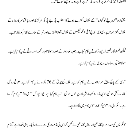
اشتعال انگیزی،فرقہ پرستی،ان کی نسل پرستی پر لبوں کو سیئے ہوئے ہیں۔
یعنی ان ” زہریلے لوگوں ” کے خلاف کھڑے ہونے کا مطلب بی جے پی کی مرکزی اور ریاستی سرکاروں کے
خلاف کھڑا ہونا ہے،ای ڈی ،سی بی آئی، انکم ٹیکس کے خلاف آواز اٹھانا ہے اور شرکے سارے نظام کو للکارنا ہے۔
لیکن فلم اداکار نصیرالدین شاہ نے یہ کام کیا ہے۔جمعیۃ علماء ہند کے صدر مولانا سید محمود اسعد مدنی نے یہ کام کیا ہے۔
مولانا توقیر رضا خان بریلوی نے یہ کام کیا ہے۔
آرمی کے پانچ سابق سربراہوں نے یہ کام کیا ہے۔ملک کی چوٹی کے 76 وکلاء نے یہ کام کیا ہے۔صحافی روش
کمار،ساکشی جوشی،نوین کمار ،ابھیسار شرما اور پرشون جوشی نے یہ کام کیاہے۔نیوز پورٹل ” دی وائر ” یہ کام کررہا
ہے،اسکرول اور "دی کوئنٹ "اس کام میں لگا ہوا ہے۔
کانگریس کی صدر سونیا گاندھی اور راہل گاندھی نے کھل کر اس کی مذمت کی ہے ۔۔۔اور ایک بڑی تعددا ہے،گمنام