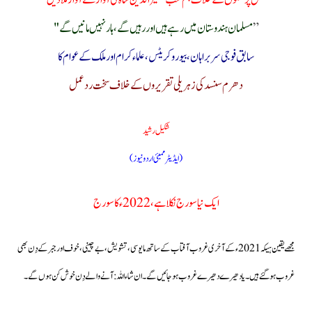
نسل پرستوں کے خلاف ہم سب نصیرالدین شاہ کی آواز سے آواز ملادیں
”
مسلمان ہندوستان میں رہے ہیں اور رہیں گے،ہار نہیں مانیں گے "
سابق فوجی سربراہان، بیوروکریٹس،علماءکرام اور ملک کے عوام کا
دھرم سنسد کی زہریلی تقریروں کے خلاف سخت ردعمل
شکیل رشید
(ایڈیٹر ممبئی اردو نیوز)
ایک نیا سورج نکلا ہے ، 2022ء کا سورج
مجھے یقین ہیکہ 2021ء کے آخری غروب آفتاب کے ساتھ مایوسی، تشویش،بے چینی،خوف اور جبر کے دِن بھی
غروب ہوگئے ہیں۔یا دھیرے دھیرے غروب ہوجائیں گے۔ان شاء اللہ: آنے والے دِن خوش کن ہوں گے۔