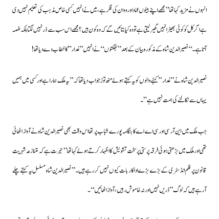
انہوں نے مزید کہا تھا’’ مجھے اپنے بیٹوں عماد اور ووان کی فکر ہے،میں نے انہیں کسی خاص مذہب کی تعلیم نہیں دی
ہے اگر کل کو کوئی بھیڑ انہیں گھیر لیتی ہے تو وہ کیا بتائیں گے کہ وہ کون ہیں؟ مجھے اس سب سے ڈر نہیں لگتا بلکہ غصہ
آتا ہے۔‘‘ نصیرالدین شاہ کے مذکورہ بیان کے بعد’’ بھگتوں‘‘نے انہیں ” غدار ” کا خطاب دے دیا تھا!
نصیرالدین شاہ نے ” غدار ” کہنے والوں کو یہ کہتے ہوئے منھ توڑ جواب دیا تھا کہ” یہ ملک ہمارا ہے اور کسی میں ہمیں
یہاں سے نکالنے کی ہمت نہیں ہے”۔
جب ملک میں این آر سی اور سی اے اے کا ہنگامہ پورے شباب پر تھا اس وقت بھی نصیرالدین شاہ نے آواز اٹھائی
تھی اور ملک میں بڑھتی ہوئی فرقہ پرستی پر سخت تشویش کا اظہار کرتے ہوئے کہا تھا’’حیرت ہے کہ متنازعہ شہریت
قانون پر فلم انڈسٹری کے بڑے بڑے اداکار بات کیوں نہیں کررہے ہیں۔” نصیرالدین شاہ مسلسل یہ کہتے چلے
آرہے ہیں کہ لوگ ” ڈریں نہیں اور نہ خاموش رہیں،آواز اٹھائیں‘‘۔