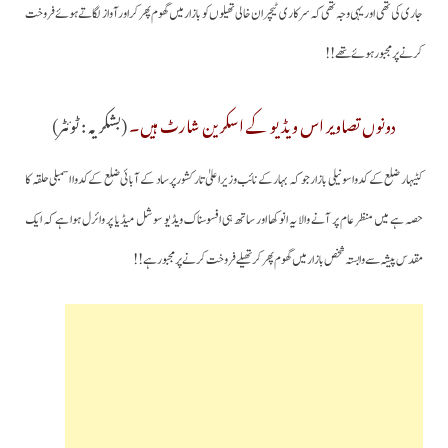
جاری کی تھی اور یہی وجہ تھی کہ سرکاری ٹیچر ان خالی تھیلوں کو بازار میں گھوم پھرکر اور آواز لگاتے ہوئے فروخت
کرنے پر مجبور ہوئے تھے!!
دونوں تصاویر اس ویڈیو کے اسکرین شارٹ ہیں۔
(بشکریہ : ٹوئٹر)
کٹیہار ضلع کے کدوا سونیلی بازار جو کہ بہار کے نائب وزیراعلیٰ تارکشور پرساد کے آبائی ضلع کے کدوا اسمبلی حلقہ کا
حصہ ہے میں منظر عام پر آنے والا یہ انوکھا اور ساتھ ہی افسوسناک ویڈیو سوشل میڈیا پر وائرل ہوا ہے کہ ایک
مقدس پیشہ سے وابستہ شخص بازار میں گھوم پھر کر تھیلے فروخت کرنے پر مجبور ہے!!