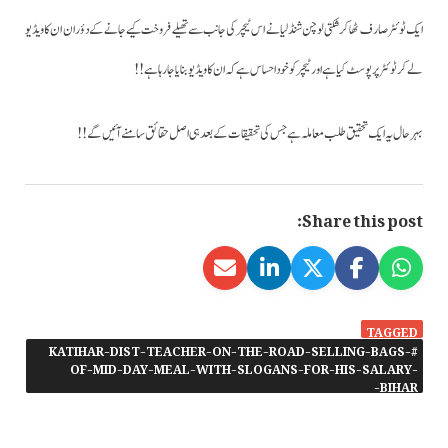
ایک ٹوئٹر صارف ٹھاکر شکتی لوچن شنڈلیا نے اس ٹیچر کی جانب سے تھیلے فروخت کیے جانے کے دؤران ان کا ویڈیو
لے کر ٹوئٹر پر پوسٹ کیا ہے اور ٹیچر کو خود احساس ہے کہ ان کا ویڈیو بنایا جارہا ہے!!
بہر حال یہ ایک تحقیق طلب معاملہ ہے جس کی تحقیقات کے بعد ہی اصل حقائق سامنے آئیں گے !!
Share this post:
TAGGED
#KATIHAR-DIST-TEACHER-ON-THE-ROAD-SELLING-BAGS-
OF-MID-DAY-MEAL-WITH-SLOGANS-FOR-HIS-SALARY-
BIHAR-