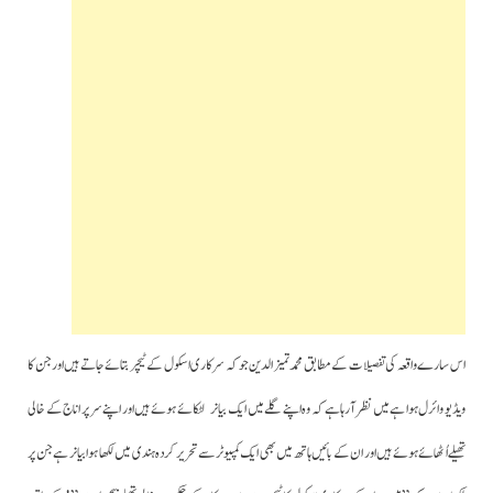
اس سارے واقعہ کی تفصیلات کے مطابق محمد تمیز الدین جو کہ سرکاری اسکول کے ٹیچر بتائے جاتے ہیں اورجن کا
ویڈیو وائرل ہوا ہے میں نظر آرہا ہے کہ وہ اپنے گلے میں ایک بیانر لٹکائے ہوئے ہیں اور اپنے سر پر اناج کے خالی
تھیلےاُ ٹھائے ہوئے ہیں اور ان کے بائیں ہاتھ میں بھی ایک کمپیوٹر سے تحریر کردہ ہندی میں لکھا ہوا بیانر ہے جن پر