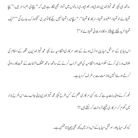
ساتھ ہی ٹیچر محمد تمیز الدین ہندی اور بھوجپوری زبانوں میں آواز بھی لگارہے ہیں کہ ” چچا جی ہم ماسٹر ہیں،” چچا
تھیلا لے لو تھیلا،مضبوط تھیلا،سرکار کا تھیلا” ، "،چچا میرا تھیلا نہیں بکے گا تو میری تنخواہ رُک جائے گی ” ” ایک
تھیلا خرید لیجئے چچا پلیز ، دکاندا ر بھائی تھیلا لے لو ” !
اس ویڈیو کے سوشل میڈیا پر وائرل ہونے کے بعد سرکاری انتظامیہ نے ٹیچر محمد تمیز الدین پر محکمہ کے احکام کی
خلاف ورزی کرنے،حکومت اور انتظامیہ کی شبیہ خراب کرنےکے ساتھ ساتھ مختلف الزامات کے تحت کارروائی
کرتے ہوئے انہیں ملازمت سے برطرف کردیا ہے۔
غور کرنے والی بات یہ ہے کہ بناء کسی سرکاری حکم کے کس طرح ٹیچر محمد تمیز الدین اپنی جانب سے اس طرح بازار
میں گھوم کر سرکاری تھیلے فروخت کرسکتے ہیں؟!
کیونکہ میڈیا اور سوشل میڈیا کے اس دؤر میں کچھ بھی چھپانا ناممکن ہے۔