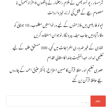
شرمسار ، پو کسو کیس کے ملزم راجکمار کے ہاتھوں 6 افراد بشمول 2
معصوم بچے کے قتل کی لرزہ خیز واردات
اپولو فارمیسی میں ملازمتوں کے لیے درخواستیں مطلوب، 10 جولائی کو
وقارآباد میں جاب میلہ، بیروزگار نوجوان استفادہ کریں
شادی کے غیر ضروری اخراجات میں کمی، 300 مستحق طلبہ کے لیے
تعلیمی امداد، عبدالمقیت چندا کا مثالی اقدام
عصری تعلیم اور حفظِ قرآن کا حسین امتزاج، ڈاکٹر عتیق احمد کے چاروں
بچے حافظِ قرآن بن گئے