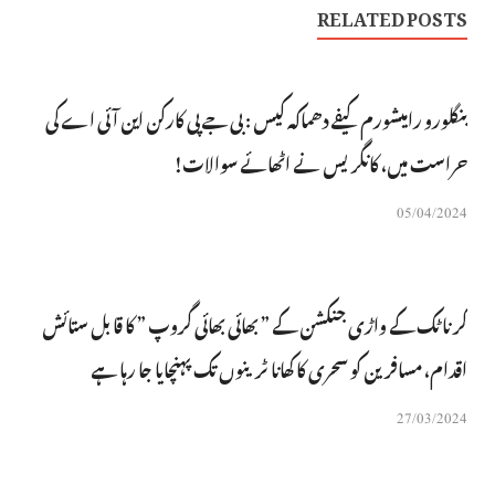
RELATED POSTS
بنگلورو رامیشورم کیفے دھماکہ کیس : بی جے پی کارکن این آئی اے کی
حراست میں، کانگریس نے اٹھائے سوالات!
05/04/2024
کرناٹک کے واڑی جنکشن کے ” بھائی بھائی گروپ ” کا قابل ستائش
اقدام، مسافرین کو سحری کا کھانا ٹرینوں تک پہنچایا جا رہا ہے
27/03/2024