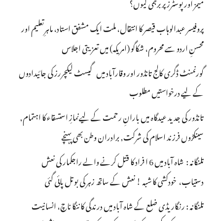
میمز اور پوسٹرز پر برہمی کیوں؟
پروفیسر عبدالوہاب قیصر کا انتقال، ملت ایک مشفق استاد، ماہرِتعلیم اور
محسنِ اردو سے محروم، شکاگو (امریکہ) میں تعزیتی اجلاس
گورنمنٹ ڈگری کالج تانڈور اور وقارآباد میں گیسٹ لیکچررز کی جائیدادوں
کے لیے درخواستیں مطلوب
تانڈور کی جدید عیدگاہ میں بارانِ رحمت کے لیےنمازِ استسقاء کا اہتمام,
سینکڑوں فرزند اسلام کی شرکت, برادران وطن بھی پہنچے
تلنگانہ : شاہ آباد میں 6 ا فراد کا قتل کرنے والے راجکمار کی نعش
دستیاب، خودکشی کا شبہ ! نعش کے ساتھ زہر کی بوتل پائی گئی
تلنگانہ : رنگاریڈی ضلع کے شاہ آباد میں درندگی کا ننگا ناچ، انسانیت