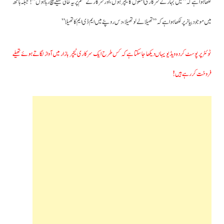
لکھا ہوا ہے کہ ” میں بہار کے سرکاری اسکول کا ٹیچر ہوں،اور سرکارکے حکم پر یہ خالی تھیلے بیچ رہا ہوں”! جبکہ ہاتھ
میں موجود بیانر پر لکھا ہوا ہے کہ ” تھیلا لے لو تھیلا،دس روپئے میں ایم ڈی ایم کا تھیلا”
ٹوئٹر پر پوسٹ کردہ ویڈیو یہاں دیکھا جاسکتا ہے کہ کس طرح ایک سرکاری ٹیچر بازار میں آواز لگاتے ہوئے تھیلے
فروخت کررہے ہیں!