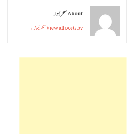
About سحر نیوز
View all posts by سحر نیوز →