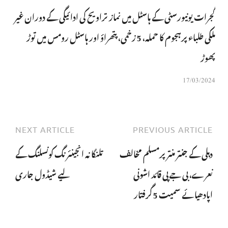
گجرات یونیورسٹی کے ہاسٹل میں نماز تراویح کی ادائیگی کے دوران غیر
ملکی طلباء پرہجوم کا حملہ، 5 زخمی، پتھراؤ اور ہاسٹل رومس میں توڑ
پھوڑ
17/03/2024
NEXT ARTICLE
PREVIOUS ARTICLE
دہلی کے جنتر منتر پرمسلم مخالف
تلنگانہ انجینئرنگ کونسلنگ کے
نعرے، بی جے پی قائد اشونی
لیے شیڈول جاری
اپادھیائے سمیت 5 گرفتار