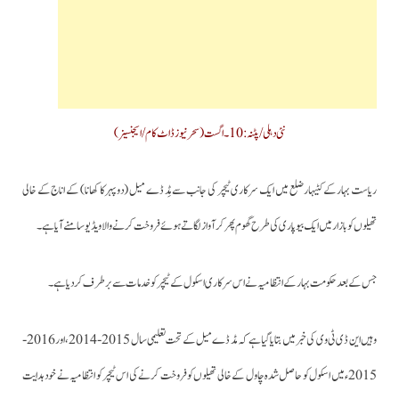
نئی دہلی/پٹنہ:10۔اگست(سحرنیوزڈاٹ کام/ایجنسیز)
ریاست بہارکے کٹیہارضلع میں ایک سرکاری ٹیچر کی جانب سے مِڈ ڈے میل (دوپہر کا کھانا) کے اناج کے خالی
تھیلوں کو بازار میں ایک بیوپاری کی طرح گھوم پھر کر آواز لگاتے ہوئے فروخت کرنے والا ویڈیو سامنے آیا ہے۔
جس کے بعد حکومت بہار کے انتظامیہ نے اس سرکاری اسکول کے ٹیچر کو خدمات سے برطرف کردیا ہے۔
وہیں این ڈی ٹی وی کی خبر میں بتایا گیا ہے کہ مڈ ڈے میل کے تحت تعلیمی سال 2015-2014، اور2016-
2015ء میں اسکول کو حاصل شدہ چاول کے خالی تھیلوں کو فروخت کرنے کی اس ٹیچر کو انتظامیہ نے خود ہدایت