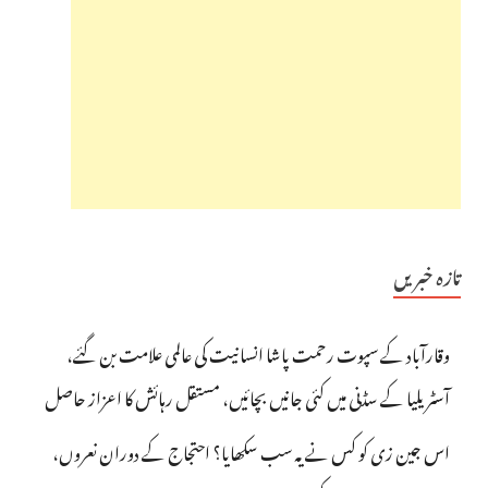
تازہ خبریں
وقارآباد کے سپوت رحمت پاشا انسانیت کی عالمی علامت بن گئے،
آسٹریلیا کے سڈنی میں کئی جانیں بچائیں، مستقل رہائش کا اعزاز حاصل
اس جین زی کو کس نے یہ سب سکھایا؟ احتجاج کے دوران نعروں،