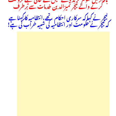
کرنے والے ٹیچر تمیزالدین خدمات سے برطرف
ٹیچر نے کہا کہ سرکاری احکام تھے،انتظامیہ کا کہنا ہے
کہ ٹیچر نے حکومت اور انتظامیہ کی شبیہ خراب کی ہے!