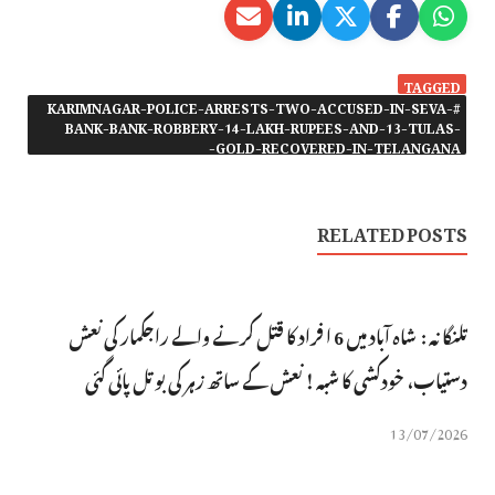
TAGGED
#KARIMNAGAR-POLICE-ARRESTS-TWO-ACCUSED-IN-SEVA-
BANK-BANK-ROBBERY-14-LAKH-RUPEES-AND-13-TULAS-
GOLD-RECOVERED-IN-TELANGANA-
RELATED POSTS
تلنگانہ : شاہ آباد میں 6 ا فراد کا قتل کرنے والے راجکمار کی نعش
دستیاب، خودکشی کا شبہ ! نعش کے ساتھ زہر کی بوتل پائی گئی
13/07/2026