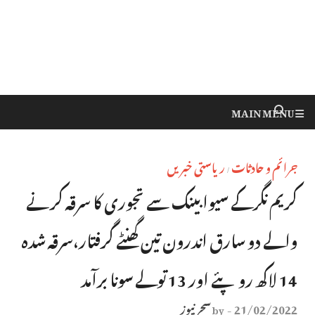
MAIN MENU
جرائم و حادثات
ریاستی خبریں
/
کریم نگرکے سیوا بینک سے تجوری کا سرقہ کرنے
والے دو سارق اندرون تین گھنٹے گرفتار،سرقہ شدہ
14 لاکھ روپئے اور 13 تولے سونا برآمد
21/02/2022
سحر نیوز
by
-