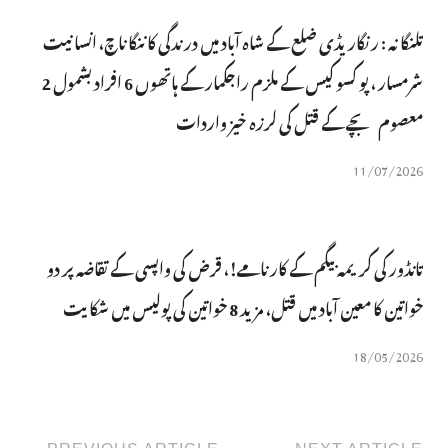
تلنگانہ : رنگاریڈی ضلع کے شاہ آباد میں درندگی کا ننگا ناچ، انسانیت
شرمسار ، پو کسو کیس کے ملزم راجکمار کے ہاتھوں 6 افراد بشمول 2
معصوم بچے کے قتل کی لرزہ خیز واردات
11/07/2026
تانڈور کی کریمہ بیگم کے کارنامے!، قرض کی واپسی کے تقاضہ پر دو
خواتین کا معین آباد میں قتل، مزید 8 خواتین کی پولیس میں شکایت
18/05/2026