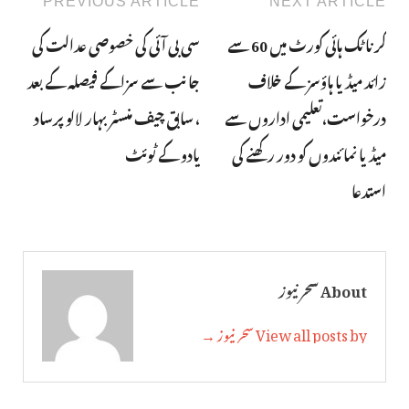
PREVIOUS ARTICLE
NEXT ARTICLE
کرناٹک ہائی کورٹ میں 60 سے
سی بی آئی کی خصوصی عدالت کی
زائد میڈیا ہاؤسز کے خلاف
جانب سے سزاکے فیصلہ کے بعد
درخواست،تعلیمی اداروں سے
، سابق چیف منسٹر بہار لالو پرساد
میڈیا نمائندوں کو دور رکھنے کی
یادو کے ٹوئٹ
استدعا
About سحر نیوز
View all posts by سحر نیوز →