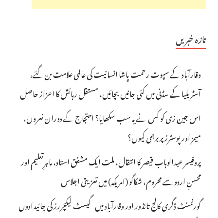
تازہ خبریں
وقارآباد کے سپوت رحمت پاشا انسانیت کی عالمی علامت بن گئے،
آسٹریلیا کے سڈنی میں کئی جانیں بچائیں، مستقل رہائش کا اعزاز حاصل
اس جین زی کو کس نے یہ سب سکھایا؟ احتجاج کے دوران نعروں،
میمز اور پوسٹرز پر برہمی کیوں؟
پروفیسر عبدالوہاب قیصر کا انتقال، ملت ایک مشفق استاد، ماہرِتعلیم اور
محسنِ اردو سے محروم، شکاگو (امریکہ) میں تعزیتی اجلاس
گورنمنٹ ڈگری کالج تانڈور اور وقارآباد میں گیسٹ لیکچررز کی جائیدادوں