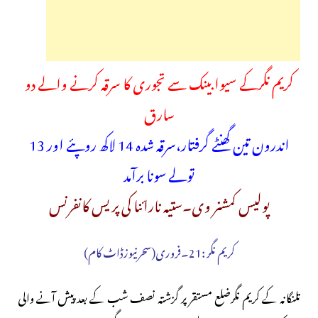
کریم نگرکے سیوا بینک سے تجوری کا سرقہ کرنے والے دو
سارق
اندرون تین گھنٹے گرفتار،سرقہ شدہ 14 لاکھ روپئے اور 13
تولے سونا برآمد
پولیس کمشنر وی۔ستیہ نارائنا کی پریس کانفرنس
کریم نگر :21۔فروری(سحرنیوزڈاٹ کام)
تلنگانہ کے کریم نگرضلع مستقر پر گزشتہ نصف شب کے بعد پیش آنے والی