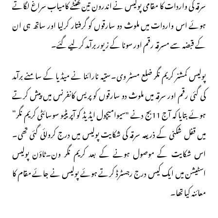
سرقہ کی واردات کا مقامی پولیس نے اندرون تین گھنٹے کامیاب سراغ لگاتے
ہوئے اس واردات میں ملوث دو سارقوں کو گرفتار کرلیا اور ساتھ ہی ان
کے قبضہ سے مسرقہ رقم اور سونا کے زیور برآمد کرلیے گئے۔
پولیس کمشنر کریم نگر ضلع مسٹر وی۔ستیہ نارائنا نے میڈیا کے سامنے برآمد
کی گئی رقم اور سرقہ میں ملوث دو سارقوں کو پریس کانفرنس میں پیش کرتے
ہوئے بتایا کہ آج 11بج دنے "سیوامیچول ایڈیڈ کو آپریٹیو سوسائٹی کریم نگر”
میں قفل شکنی کے ذریعہ سرقہ کی شکایت پولیس میں درج کروائی گئی تھی۔
اس شکایت کے موصول ہونے کے بعد کریم نگر ون۔ٹاؤن پولیس
اسٹیشن میں ایک کیس درج رجسٹرڈ کرتے ہوئے پولیس نے جائے مقام کا
معائنہ کیا تھا۔