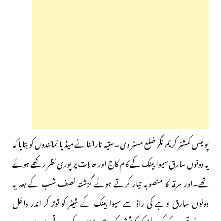
پولیس کمشنر کریم نگر ضلع مسٹر وی۔ستیہ نارائنا نے میڈیا نمائندوں کو بتایا کہ
یہ دونوں سارق سیوا بینک کے کام کاج اور حالات پر پوری نظر رکھے ہوئے
تھے۔اور سرقہ کا منصوبہ تیار کرتے ہوئے گزشتہ نصف شب کے بعد یہ
دونوں سارق لوہے کی راڈ سے سیوا بینک کے شیٹر کو توڑ کر اندر داخل