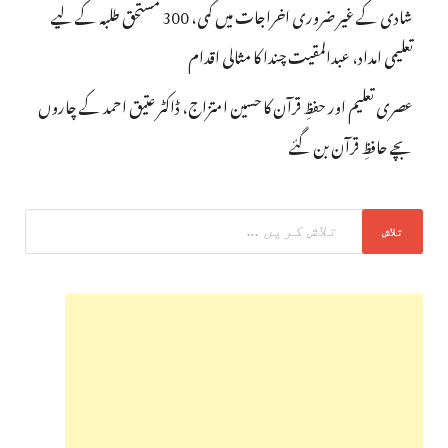
شادی کے غیر ضروری اخراجات میں کمی، 300 مستحق طلبہ کے لیے
تعلیمی امداد، عبدالمقیت چندا کا مثالی اقدام
عصری تعلیم اور حفظِ قرآن کا حسین امتزاج، ڈاکٹر عتیق احمد کے چاروں
بچے حافظِ قرآن بن گئے