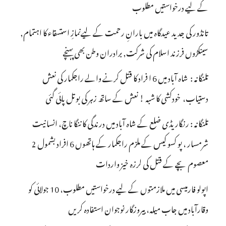
کے لیے درخواستیں مطلوب
تانڈور کی جدید عیدگاہ میں بارانِ رحمت کے لیےنمازِ استسقاء کا اہتمام,
سینکڑوں فرزند اسلام کی شرکت, برادران وطن بھی پہنچے
تلنگانہ : شاہ آباد میں 6 ا فراد کا قتل کرنے والے راجکمار کی نعش
دستیاب، خودکشی کا شبہ ! نعش کے ساتھ زہر کی بوتل پائی گئی
تلنگانہ : رنگاریڈی ضلع کے شاہ آباد میں درندگی کا ننگا ناچ، انسانیت
شرمسار ، پو کسو کیس کے ملزم راجکمار کے ہاتھوں 6 افراد بشمول 2
معصوم بچے کے قتل کی لرزہ خیز واردات
اپولو فارمیسی میں ملازمتوں کے لیے درخواستیں مطلوب، 10 جولائی کو
وقارآباد میں جاب میلہ، بیروزگار نوجوان استفادہ کریں