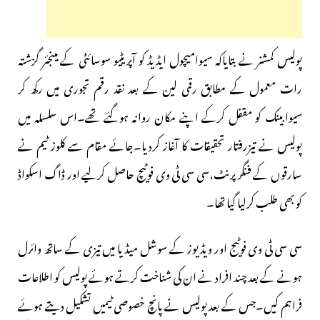
پولیس کمشنر نے بتایاکہ سیوامیچول ایڈیڈ کو آپریٹیو سوسائٹی کے مینجئر گزشتہ
رات معمول کے مطابق رقمی لین کے بعد نقد رقم تجوری میں رکھ کر
سیوابینک کو مقفل کرکے اپنے مکان روانہ ہوگئے تھے۔اس سلسلہ میں
پولیس نے تیزرفتار تحقیقات کا آغاز کردیا۔جائے مقام سے کلوز ٹیم نے
سارقوں کے فنگر پرنٹ،سی سی ٹی وی فوٹیچ حاصل کرلیے اور ڈاگ اسکواڈ
کو بھی طلب کرلیا گیا تھا۔
سی سی ٹی وی فوٹیج اور ویڈیوز کے سوشل میڈیا میں تیزی کے ساتھ وائرل
ہونے کے بعد چند افراد نے ان کی شناخت کرتے ہوئے پولیس کو اطلاعات
فراہم کیں۔جس کے بعد پولیس نے پانچ خصوصی ٹیمیں تشکیل دیتے ہوئے