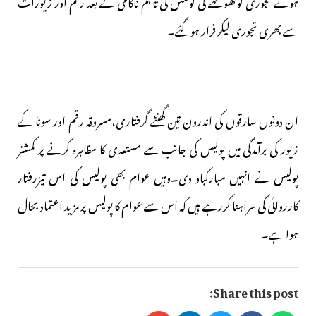
ہوئے تجوری کو کھولنے کی کوشش کی تاہم ناکامی کے بعد رقم اور زیورات
سے بھری تجوری لیکر فرار ہوگئے۔
ان دونوں سارقوں کی اندرون تین گھنٹے گرفتاری،مسروقہ رقم اور سونا کے
زیور کی برآمدگی میں پولیس کی جانب سے مستعدی کا مظاہرہ کرنے پر کمشنر
پولیس نے انہیں مبارکباد دی۔وہیں عوام بھی پولیس کی اس تیزرفتار
کارروائی کی سراہنا کررہے ہیں کہ اس سے عوام کا پولیس پر مزید اعتماد بحال
ہوا ہے۔
Share this post: