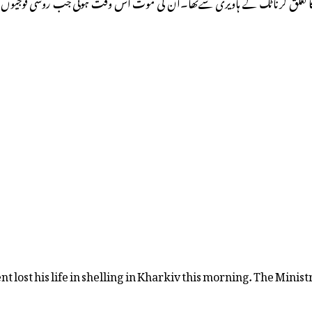
کا تعلق کرناٹک کے ہاویری سےتھا۔ان کی موت اس وقت ہوئی جب روسی فوجیوں ن
ost his life in shelling in Kharkiv this morning. The Ministry