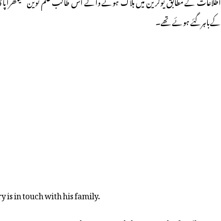
اطلاعات کے مطابق یوکرین میں ہلاک ہونے والے اس طالب علم نوین شیکھراپا 
کےباہرگئے ہوئے تھے۔
 is in touch with his family.