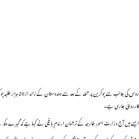
روس کی جانب سے 
کارروائی جاری ہے۔
ایسے میں آج وزارت امورِ خارجہ کے ترجمان ارندم باغچی نے کہا ہے کہ گہرے دکھ ک