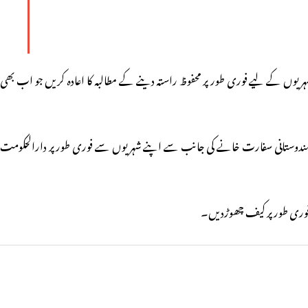
یوں کے لیے فوری طور پر محفوظ راستہ دینے کے مطالبہ کا اعادہ کریں جو اب بھی
 ہندوستانی سفارت خانے کی جانب سے اپنے شہریوں سے فوری طور پر دارالحکومت
ج فوری طور پر کیف چھوڑدیں۔