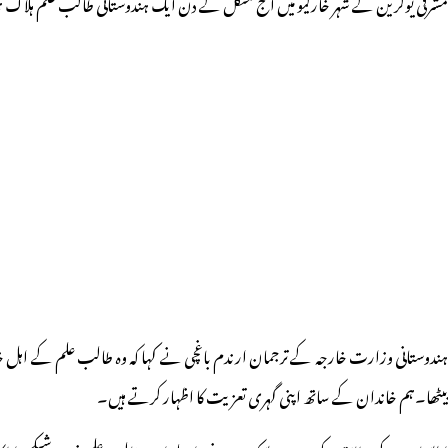
مشرقی یوکرین کے شہر خارکیو میں آج منگل کے دن ایک ہندوستانی طالب علم ہلاک ہو
ہندوستانی وزارت خارجہ کے ترجمان ارندم باغچی نے کہا کہ وہ طالب علم کے اہل خا
بیٹھا۔ہم خاندان کے ساتھ اپنی گہری تعزیت کا اظہار کرتے ہیں۔