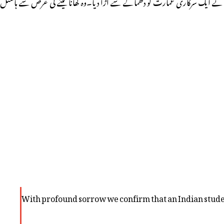
ے ایک سرکاری عمارت کو دھماکے سے اڑا دیا۔وہ کھانا لینے کی غرض سے ہاسٹل
With profound sorrow we confirm that an Indian student l