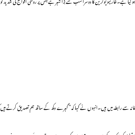
 گیا ہے۔خارکیو یوکرین کا دوسرا سب سے بڑا شہر ہے جس پر روسی افواج کی شدید گو
نہ سے رابطہ میں ہیں۔انہوں نے کہا کہ” گہرے دکھ کے ساتھ ہم تصدیق کرتے ہیں کہ 