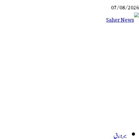
Ski
07/08/2026
t
conten
Saher News
نیوز پورٹل
سر ورق