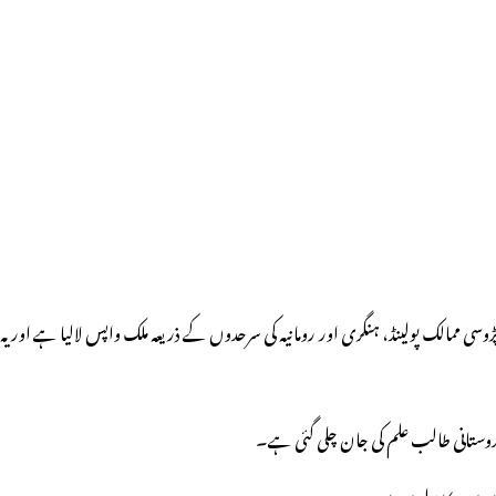
دوستانی حکومت نے یوکرین کے پڑوسی ممالک پولینڈ، ہنگری اور رومانیہ کی سرحدوں کے ذریعہ ملک واپس لالیا ہے اور یہ
ندوستانی طالب علم کی جان چلی گئی ہے۔