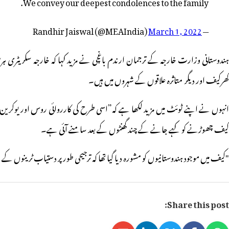
We convey our deepest condolences to the family.
March 1, 2022
— Randhir Jaiswal (@MEAIndia)
ہندوستانی وزارت خارجہ کے ترجمان ارندم باغچی نے مزید کہا کہ خارجہ سکریٹری ہ
کھرکیف اور دیگر متاثرہ علاقوں کے شہروں میں ہیں۔
انہوں نے اپنے ٹوئٹ میں مزید لکھا ہے کہ”اسی طرح کی کارروائی روس اور یوکر
کیف چھوڑنے کو کہے جانے کے چند گھنٹوں کے بعد سامنے آئی ہے۔
"کیف میں موجود ہندوستانیوں کو مشورہ دیا گیا تھا کہ ترجیحی طور پر دستیاب ٹرینو
Share this post: