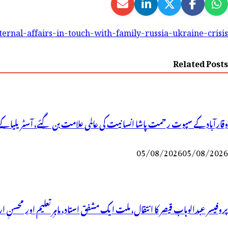
ernal-affairs-in-touch-with-family-russia-ukraine-crisis-
Related Posts
وقارآباد کے سپوت رحمت پاشا انسانیت کی عالمی علامت بن گئے، آسٹریلیا کے 
05/08/2026
05/08/2026
پروفیسر عبدالوہاب قیصر کا انتقال، ملت ایک مشفق استاد، ماہرِتعلیم اور محسنِ ا