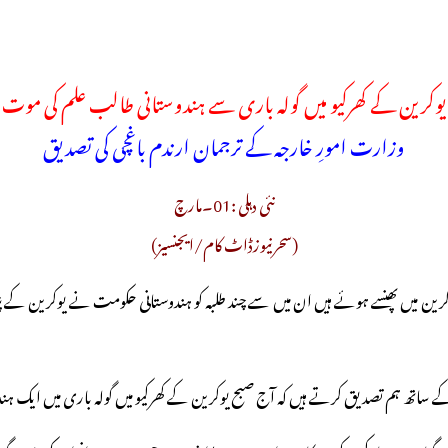
یوکرین کے کھرکیو میں گولہ باری سے ہندوستانی طالب علم کی موت
وزارت امورِ خارجہ کے ترجمان ارندم باغچی کی تصدیق
نئی دہلی :01۔مارچ
(سحرنیوزڈاٹ کام/ایجنسیز)
یوکرین پر حملہ کے بعد سے ہندوستان کے زائد از 20 ہزار طلبہ یوکرین میں پھنسے ہوئے ہیں ان میں سے چند طلبہ کو ہن
ے ساتھ ہم تصدیق کرتے ہیں کہ آج صبح یوکرین کے کھرکیو میں گولہ باری میں ایک ہ