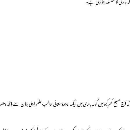
لہ باری کا سلسلہ جاری ہے۔
آج صبح کھرکیو میں گولہ باری میں ایک ہندوستانی طالب علم اپنی جان سے ہاتھ دھو