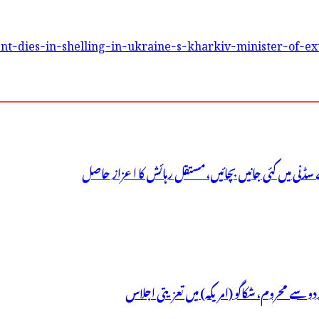
nt-dies-in-shelling-in-ukraine-s-kharkiv-minister-of-ext
سڈنی میں کئی جانیں بچائیں، مستقل رہائش کا اعزاز حاصل
ردو سے محروم، شکاگو (امریکہ) میں تعزیتی اجلاس