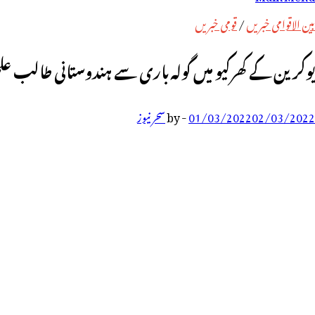
رائے:
بین الاقوامی خبریں
/
قومی خبریں
یوکرین کے کھرکیو میں گولہ باری سے ہندوستانی طالب ع
02/03/2022
01/03/2022
-
by
سحر نیوز