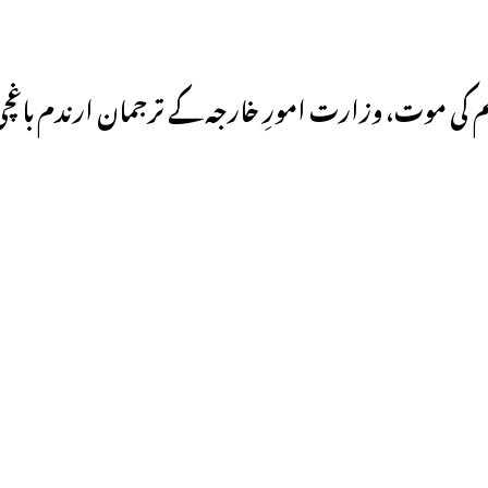
لم کی موت، وزارت امورِ خارجہ کے ترجمان ارندم باغچ