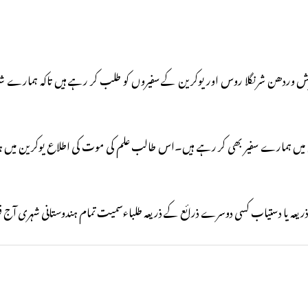
رش وردھن شرنگلا روس اور یوکرین کے سفیروں کو طلب کر رہے ہیں تاکہ ہمارے شہر
ین میں ہمارے سفیر بھی کر رہے ہیں۔اس طالب علم کی موت کی اطلاع یوکرین میں
ں کے ذریعہ یا دستیاب کسی دوسرے ذرائع کے ذریعہ طلباءسمیت تمام ہندوستانی شہری آ