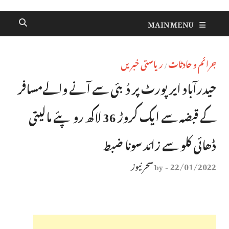
MAIN MENU
جرائم و حادثات
ریاستی خبریں
/
حیدرآباد ایرپورٹ پر دُبئی سے آنے والےمسافر
کے قبضہ سے ایک کروڑ 36 لاکھ روپئے مالیتی
ڈھائی کلو سے زائد سونا ضبط
22/01/2022
سحر نیوز
by
-