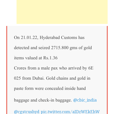
On 21.01.22, Hyderabad Customs has
detected and seized 2715.800 gms of gold
items valued at Rs.1.36
Crores from a male pax who arrived by 6E
025 from Dubai. Gold chains and gold in
paste form were concealed inside hand
@cbic_india
baggage and check-in baggage.
@cgstcushyd
pic.twitter.com/aIDzWEkEhW