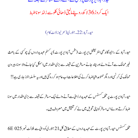
حیدرآباد ایرپورٹ پر دُبئی سے آنے والےمسافر کے قبضہ سے
ایک کروڑ 36 لاکھ روپئے مالیتی ڈھائی کلو سے زائد سونا ضبط
حیدرآباد :22۔جنوری (سحرنیوزڈاٹ کام)
حیدرآباد کے راجیو گاندھی انٹرنیشنل ایرپورٹ (شمس آباد ایرپورٹ) پرکسٹم عہدیداروں کی چوکسی کے باعث
غیرممالک سے آنے والے اور چند جانے مسافرین کے قبضہ سے بڑی مقدار میں اسمگل کیا جانے والا سونا،بیرون
ممالک کی کرنسی اور دیگر ممنوعہ اشیا ضبط کرنے کی اطلاعات اب عام ہوکر رہ گئی ہیں اور یہ سلسلہ ہنوز جاری ہے!!
حیدرآباد ایرپورٹ پر محکمہ کسٹمس کے عہدیدار دُبئی سے آنے والے ایک مسافر کے قبضہ سے بڑی مقدار میں سونا
ضبط کرتے ہوئے اس مسافر کو اپنی تحویل میں لے کر تفتیش میں مصروف ہیں۔
محکمہ کسٹمس حیدرآباد ایرپورٹ کے عہدیداروں کے مطابق کل 21 جنوری کو دبئی سے فلائٹ نمبر 6E 025