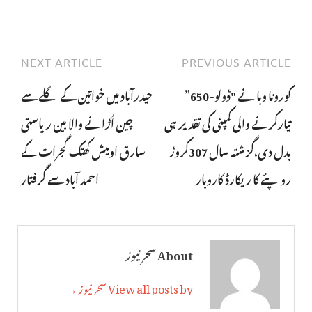
NEXT ARTICLE
PREVIOUS ARTICLE
کورونا وبا نے "ڈولو-650”
حیدرآباد میں خواتین کے گلے سے
تیارکرنے والی کمپنی کی تقدیر ہی
چین اُڑانے والا بین ریاستی
بدل دی،گزشتہ سال 307کروڑ
سارق اومیش کھتک گجرات کے
روپئے کا ریکارڈ کاروبار
احمد آباد سے گرفتار
About سحر نیوز
View all posts by سحر نیوز →