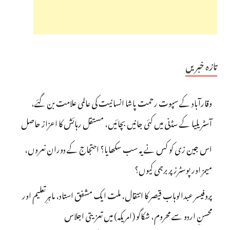
تازہ خبریں
وقارآباد کے سپوت رحمت پاشا انسانیت کی عالمی علامت بن گئے،
آسٹریلیا کے سڈنی میں کئی جانیں بچائیں، مستقل رہائش کا اعزاز حاصل
اس جین زی کو کس نے یہ سب سکھایا؟ احتجاج کے دوران نعروں،
میمز اور پوسٹرز پر برہمی کیوں؟
پروفیسر عبدالوہاب قیصر کا انتقال، ملت ایک مشفق استاد، ماہرِتعلیم اور
محسنِ اردو سے محروم، شکاگو (امریکہ) میں تعزیتی اجلاس