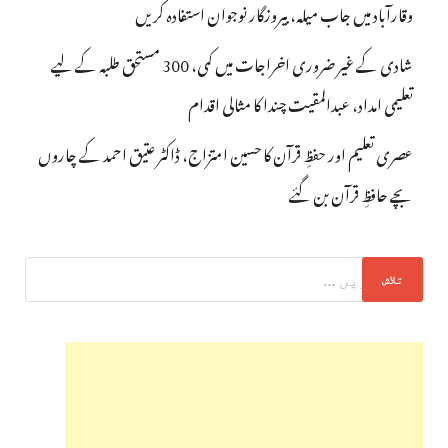
وقارآباد میں جاب میلہ، بیروزگار نوجوان استفادہ کریں
شادی کے غیر ضروری اخراجات میں کمی، 300 مستحق طلبہ کے لیے
تعلیمی امداد، عبدالمقیت چندا کا مثالی اقدام
عصری تعلیم اور حفظِ قرآن کا حسین امتزاج، ڈاکٹر عتیق احمد کے چاروں
بچے حافظِ قرآن بن گئے