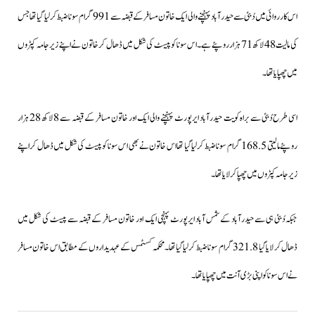
اس کارروائی میں دُبئی سے حیدرآباد پہنچنے والی ایک خاتون مسافر کے قبضہ سے 991 گرام سونا ضبط کرلیا گیا تھا جس
کی مالیت 48 لاکھ 71 ہزار روپئے ہے۔اس سونا کو پیسٹ کی شکل میں ڈھال کر خاتون نے اپنے زیر جامہ کپڑوں
میں چھپایا تھا۔
اسی طرح دُبئی سے براہ کویت حیدرآباد ایرپورٹ پہنچنے والی ایک اور خاتون مسافر کے قبضہ سے 8 لاکھ 28 ہزار
روپئے مالیتی 168.5 گرام سونا ضبط کرلیا گیا تھا اس خاتون نے بھی اس سونا کو پیسٹ کی شکل میں ڈھال کر اپنے
زیر جامہ کپڑوں میں چھپاکر لایا تھا۔
جبکہ دُبئی ہی سے حیدرآباد کے شمس آباد ایرپورٹ پہنچی ایک اور خاتون مسافر کے قبضہ سے پیسٹ کی شکل میں
ڈھال کر لایا گیا 321.8 گرام سونا ضبط کرلیا گیا تھا۔محکمہ کسٹمس کے عہدیداروں کے مطابق اس خاتون مسافر
نے اس سونا کو اپنی بڑی آنت میں چھپایا تھا۔