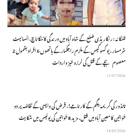
تلنگانہ : رنگاریڈی ضلع کے شاہ آباد میں درندگی کا ننگا ناچ، انسانیت
شرمسار ، پو کسو کیس کے ملزم راجکمار کے ہاتھوں 6 افراد بشمول 2
معصوم بچے کے قتل کی لرزہ خیز واردات
11/07/2026
تانڈور کی کریمہ بیگم کے کارنامے!، قرض کی واپسی کے تقاضہ پر دو
خواتین کا معین آباد میں قتل، مزید 8 خواتین کی پولیس میں شکایت
18/05/2026