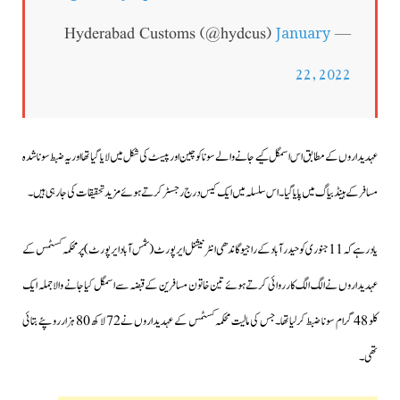
January
— Hyderabad Customs (@hydcus)
22, 2022
عہدیداروں کے مطابق اس اسمگل کیے جانے والے سونا کو چین اورپیسٹ کی شکل میں لایا گیا تھااور یہ ضبط سونا شدہ
مسافر کے ہینڈ بیاگ میں پایا گیا۔
اس سلسلہ میں ایک کیس درج رجسٹر کرتے ہوئے مزید تحقیقات کی جارہی ہیں۔
یاد رہے کہ 11 جنوری کو حیدرآباد کے راجیو گاندھی انٹرنیشنل ایرپورٹ (شمس آباد ایرپورٹ) پرمحکمہ کسٹمس کے
عہدیداروں نے الگ الگ کارروائی کرتے ہوئے تین خاتون مسافرین کے قبضہ سے اسمگل کیا جانے والا جملہ ایک
کلو 48 گرام سونا ضبط کرلیا تھا۔جس کی مالیت محکمہ کسٹمس کے عہدیداروں نے 72 لاکھ 80 ہزار روپئے بتائی
تھی۔