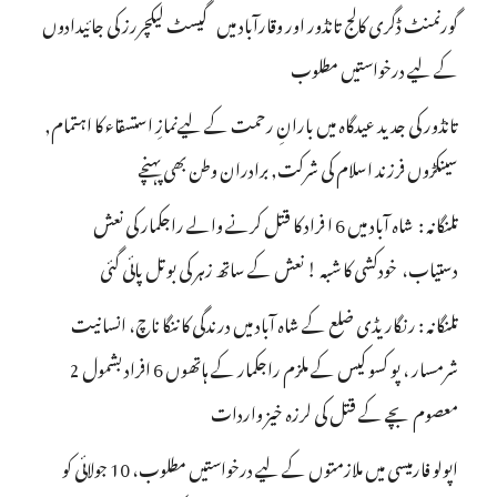
گورنمنٹ ڈگری کالج تانڈور اور وقارآباد میں گیسٹ لیکچررز کی جائیدادوں
کے لیے درخواستیں مطلوب
تانڈور کی جدید عیدگاہ میں بارانِ رحمت کے لیےنمازِ استسقاء کا اہتمام,
سینکڑوں فرزند اسلام کی شرکت, برادران وطن بھی پہنچے
تلنگانہ : شاہ آباد میں 6 ا فراد کا قتل کرنے والے راجکمار کی نعش
دستیاب، خودکشی کا شبہ ! نعش کے ساتھ زہر کی بوتل پائی گئی
تلنگانہ : رنگاریڈی ضلع کے شاہ آباد میں درندگی کا ننگا ناچ، انسانیت
شرمسار ، پو کسو کیس کے ملزم راجکمار کے ہاتھوں 6 افراد بشمول 2
معصوم بچے کے قتل کی لرزہ خیز واردات
اپولو فارمیسی میں ملازمتوں کے لیے درخواستیں مطلوب، 10 جولائی کو