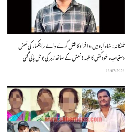
تلنگانہ : شاہ آباد میں 6 ا فراد کا قتل کرنے والے راجکمار کی نعش
دستیاب، خودکشی کا شبہ ! نعش کے ساتھ زہر کی بوتل پائی گئی
13/07/2026