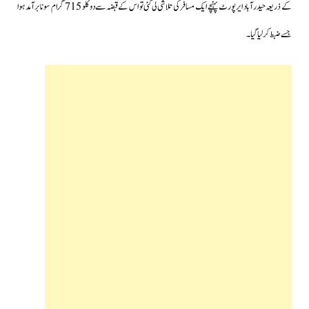
کے ذریعہ حیدرآباد ایرپورٹ پہنچے ایک مسافر کی تلاشی لی گئی تو اس کے قبضہ سے دو کلو 715 گرام سونا برآمد ہوا
جسے ضبط کرلیا گیا۔