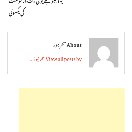
کی یکسوئی
About سحر نیوز
View all posts by سحر نیوز →