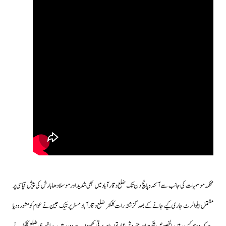
محکمہ موسمیات کی جانب سے آئندہ پانچ دن تک ضلع وقارآباد میں بھی شدید اور موسلا دھابارش کی پیش قیاسی پر
مشتمل ایلو الرٹ جاری کیے جانے کے بعد گزشتہ رات کلکٹر ضلع وقارآباد مسٹر پرتیک جین نے عوام کومشورہ دیا