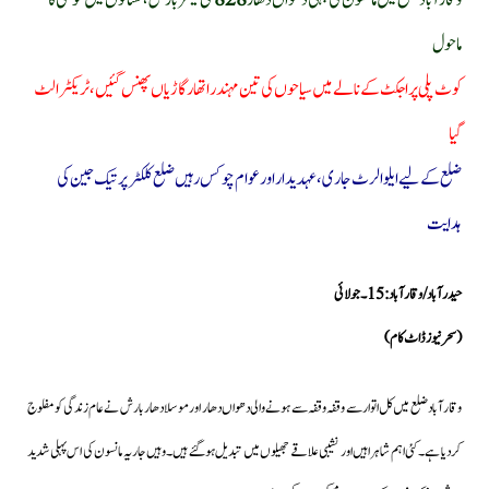
وقارآباد ضلع میں مانسون کی پہلی دھواں دھار
828
ملی میٹر بارش، کسانوں میں خوشی کا
ماحول
کوٹ پلی پراجکٹ کے نالے میں سیاحوں کی تین مہندرا تھار گاڑیاں پھنس گئیں، ٹریکٹر الٹ
گیا
ضلع کے لیے ایلو الرٹ جاری،عہدیدار اور عوام چوکس رہیں ضلع کلکٹر پرتیک جین کی
ہدایت
حیدرآباد/وقارآباد: 15۔جولائی
(سحر نیوز ڈاٹ کام)
وقارآباد ضلع میں کل اتوارسے وقفہ وقفہ سے ہونے والی دھواں دھار اور موسلا دھاربارش نے عام زندگی کو مفلوج
کر دیا ہے۔کئی اہم شاہراہیں اور نشیبی علاقے جھیلوں میں تبدیل ہوگئے ہیں۔وہیں جاریہ مانسون کی اس پہلی شدید