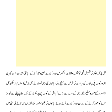
کل چونکہ اتوار کی تعطیل تھی تو مختلف مقامات بالخصوص حیدرآباد سے ضلع وقارآباد کے سیاحتی مقامات اننت گیری
ہلز اور کوٹ پلی پراجکٹ کی سیاحت کی غرض سے پہنچنے والی سیاحوں کی بڑی تعداد نےبھی بارش کالطف لیا۔لیکن کل
شام دیرگئےمتحدہ ضلع رنگاریڈی کےسب سے بڑے آبپاشی کے کوٹ پلی پراجکٹ کے ایک سیلابی پانی سے لبریز
نالے کو عبور کرنےکے دوران حیدرآباد سے آئےہوئے سیاحوں کی تین مہندرا تھار گاڑیاں اس نالے کی مٹی میں