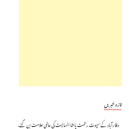
تازہ خبریں
وقارآباد کے سپوت رحمت پاشا انسانیت کی عالمی علامت بن گئے،