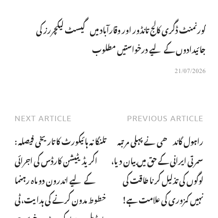
گورنمنٹ ڈگری کالج تانڈور اور وقارآباد میں گیسٹ لیکچررز کی
جائیدادوں کے لیے درخواستیں مطلوب
21/07/2026
NEXT ARTICLE
PREVIOUS ARTICLE
راہول گاندھی نے پہلی مرتبہ
تلنگانہ ہائیکورٹ کا تاریخی فیصلہ :
سمرتی ایرانی کے حق میں بیان دیا،
اکریڈیٹیشن کارڈس کی اجرائی
لوگوں کی تذلیل کرنا طاقت کی
کے لیے اندرون دو ماہ رہنما
نہیں کمزوری کی علامت ہے!
خطوط مدون کرنے کی ہدایت، ٹی
یو ڈبلیو جے یو کی رٹ درخوست