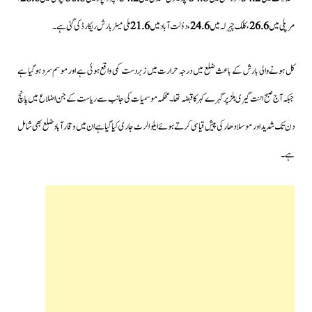
مرپلی میں
26.6
، کلک چیرلہ میں
24.6
، دؤلت آباد میں
21.6
ملی میٹر بارش ریکارڈ کی گئی ہے۔
کل ہونے والی بارش کے باعث ضلع میں درجہ حرارت میں زبردست کمی واقع ہوئی ہے اور موسم سرد ہوگیا ہے
جبکہ آج صبح اننت گیری ہلز پر گہرے کہر کا قبضہ تھا۔محکمہ موسمیات کی جانب سے ریاست کےجن اضلاع میں پانچ
دن تک شدید اور موسلادھار کی پیش قیاسی کرتے ہوئے ایلو الرٹ جاری کیا گیا ہے ان میں وقارآباد ضلع بھی شامل
ہے۔