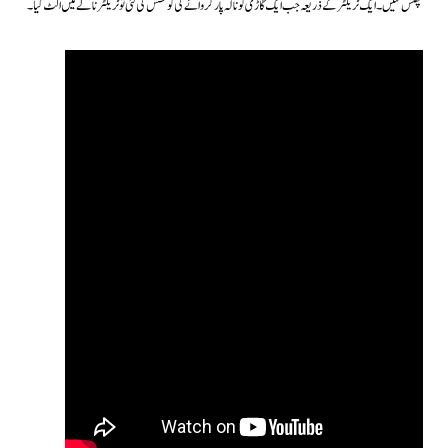
پھنس گئیں۔ایک ٹریکٹر کےذریعہ جب ایک گاڑی کو نالہ پار کروانے کی کوشش کی گئی تو ٹریکٹر نالے میں الٹ گیا۔