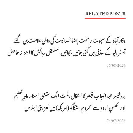
RELATED POSTS
وقارآباد کے سپوت رحمت پاشا انسانیت کی عالمی علامت بن گئے،
آسٹریلیا کے سڈنی میں کئی جانیں بچائیں، مستقل رہائش کا اعزاز حاصل
05/08/2026
پروفیسر عبدالوہاب قیصر کا انتقال، ملت ایک مشفق استاد، ماہرِتعلیم
اور محسنِ اردو سے محروم، شکاگو (امریکہ) میں تعزیتی اجلاس
24/07/2026