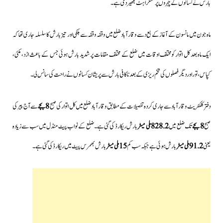
بارش نے کسانوں کے چہروں پر مسکراہٹ بکھیر دی ہے۔
ماہ جون میں مانسون کے آغاز کے بع دسے وقارآبادضلع میں وقفہ وقفہ سے ہلکی اور تیز بارش کا سلسلہ جاری تھا کہ
ایک ماہ بعد کل اتوار کومختلف اوقات میں ضلع کے مختلف مقامات پر شدید بارش ہوئی جس کے باعث اڑد، مکئی،
کپاس، تور اور دیگر فصلوں کی تخم ریزی کےبعد ناکافی بارش سے پریشان کسانوں نے راحت کی سانس لی۔
دفتر کلکٹریٹ وقارآباد سے جاری کردہ تفصیلات کے مطابق وقارآباد ضلع میں کل اتوار کی صبح
8 بجے
سے آج پیر کی
صبح
8 بجے
تک ضلع میں
828.2 ملی میٹر
بارش ریکارڈ کی گئی ہے۔ضلع کے نواب پیٹ منڈل میں سب سے زیادہ
یعنی
91.2 ملی میٹر
بارش ہوئی ہے جبکہ سب کم
15 ملی میٹر
بارش بھمرس پیٹ میں ریکارڈ کی گئی ہے۔