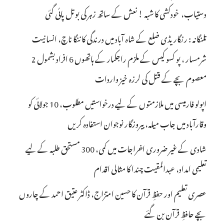
دستیاب، خودکشی کا شبہ ! نعش کے ساتھ زہر کی بوتل پائی گئی
تلنگانہ : رنگاریڈی ضلع کے شاہ آباد میں درندگی کا ننگا ناچ، انسانیت
شرمسار ، پو کسو کیس کے ملزم راجکمار کے ہاتھوں 6 افراد بشمول 2
معصوم بچے کے قتل کی لرزہ خیز واردات
اپولو فارمیسی میں ملازمتوں کے لیے درخواستیں مطلوب، 10 جولائی کو
وقارآباد میں جاب میلہ، بیروزگار نوجوان استفادہ کریں
شادی کے غیر ضروری اخراجات میں کمی، 300 مستحق طلبہ کے لیے
تعلیمی امداد، عبدالمقیت چندا کا مثالی اقدام
عصری تعلیم اور حفظِ قرآن کا حسین امتزاج، ڈاکٹر عتیق احمد کے چاروں
بچے حافظِ قرآن بن گئے