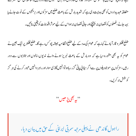
ہے کہ وہ چوکس رہیں بالخصوص شکستہ اور مخدوش عمارتوں اور برقی کھمبوں سے دور رہیں۔ساتھ ہی ضلع کلکٹر نے
متعلقہ عہدیداروں کو بھی ہدایت دی ہے کہ شدید بارش کے باعث ضلع میں سڑکوں اور بریجیس کے ٹوٹ جانے یا
بہہ جانے، فصلوں کو نقصان نہ پہنچنے اور جانی نقصان نہ ہو اس کے لیے موثر اقدامات کو یقینی بنائیں۔
ضلع کلکٹر وقارآباد نے کہاہے کہ عوام کی مدد کےلیے ضلع انتظامیہ ہمیشہ چوکس رہے گا۔ضلع کلکٹر پرتیک جین نے
عوام کو یہ بھی مشورہ دیا ہے کہ وہ بارش کے باعث لبریز ہونے والے ندیوں،نالوں اور تالابوں سے دور
رہیں،سڑکوں پر موجود پلوں پر سے اگر سیلابی پانی گزر رہا ہو تو انہیں گاڑی سوار اور راہرو انہیں عبور کرنے کی ہرگز
کوشش نہ کریں۔
”
یہ بھی پڑھیں
”
راہول گاندھی نے پہلی مرتبہ سمرتی ایرانی کے حق میں بیان دیا،