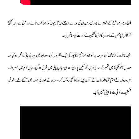
آج دوپہر موضع کے عوام نے بھاری رسیوں کی مدد سے ان تینوں گاڑیوں کو بحفاظت نالے اور مٹی سے باہر کھینچ
کر نکال لیا جس کےبعد ان گاڑی مالکین نے راحت کی سانس لی۔
جبکہ تانڈور۔کرناٹک کی سرحد پر موجود موضع ملکا پور کی ایک پتھروں کی معدن میں سیلابی پانی داخل ہوگیا اور
معدن (کانکنی) میں تعمیر کردہ دیواریں گرگئیں پوری معدن سیلابی پانی میں غرق ہوگئی۔وہاں کام میں مصروف
مزدوروں نے احتیاطی اقدامات کے تحت پہلے ہی کانکنی روک کر معدن کے اوپری حصہ میں آگئے تھے۔خوش
قسمتی سے کوئی حادثہ پیش نہیں آیا۔