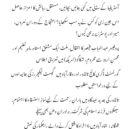
آسٹریلیا کے سڈنی میں کئی جانیں بچائیں، مستقل رہائش کا اعزاز حاصل
اس جین زی کو کس نے یہ سب سکھایا؟ احتجاج کے دوران نعروں،
میمز اور پوسٹرز پر برہمی کیوں؟
پروفیسر عبدالوہاب قیصر کا انتقال، ملت ایک مشفق استاد، ماہرِتعلیم اور
محسنِ اردو سے محروم، شکاگو (امریکہ) میں تعزیتی اجلاس
گورنمنٹ ڈگری کالج تانڈور اور وقارآباد میں گیسٹ لیکچررز کی جائیدادوں
کے لیے درخواستیں مطلوب
تانڈور کی جدید عیدگاہ میں بارانِ رحمت کے لیےنمازِ استسقاء کا اہتمام,
سینکڑوں فرزند اسلام کی شرکت, برادران وطن بھی پہنچے
تلنگانہ : شاہ آباد میں 6 ا فراد کا قتل کرنے والے راجکمار کی نعش