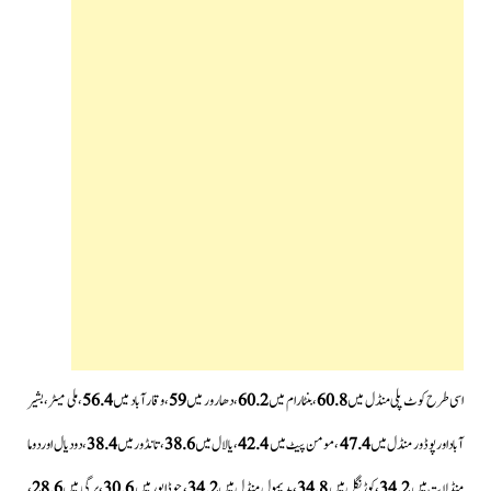
اسی طرح کوٹ پلی منڈل میں
60.8
، بنٹارام میں
60.2
، دھارور میں
59
، وقارآباد میں
56.4
، ملی میٹر، بشیر
آباد اور پوڈور منڈل میں
47.4
، مومن پیٹ میں
42.4
، یالال میں
38.6
، تانڈور میں
38.4
، دودیال اور دوما
منڈلات میں
34.2
، کوڑنگل میں
34.8
، پدیمول منڈل میں
34.2
، چوڈا پور میں
30.6
، پرگی میں
28.6
،