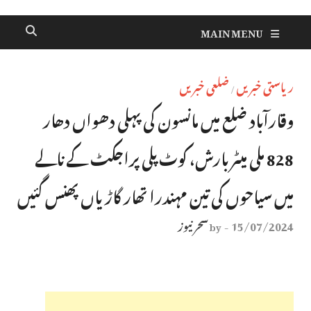
MAIN MENU
ریاستی خبریں
ضلعی خبریں
/
وقارآباد ضلع میں مانسون کی پہلی دھواں دھار
828 ملی میٹر بارش، کوٹ پلی پراجکٹ کے نالے
میں سیاحوں کی تین مہندرا تھار گاڑیاں پھنس گئیں
15/07/2024
سحر نیوز
by
-