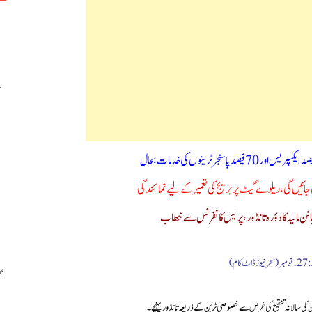
جائیں گی،ریلوے گیٹ پر بریج کی تعمیر کے لیے نمائندگی
نن مالیہ کا دؤرہ تانڈور، پریس کانفرنس سے خطاب
ام)
ن کی سالانہ تنقیح کی غرض سے خصوصی ٹرین کے ذریعہ تانڈور پہنچے۔