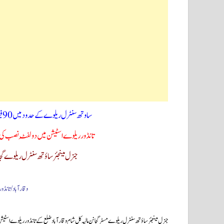
ساوتھ سنٹرل ریلوے کے حدود میں 90 فیصد ایکسپریس اور 70 فیصد پاسنجر ٹرینوں کی خدمات بحال
تانڈور ریلوے اسٹیشن میں دو لِفٹ نصب کی 
جنرل مینجئر ساؤتھ سنٹرل ریلوے گجا
وقارآباد/تانڈور:27۔نومبر(سحرنیوزڈاٹ ک
جنرل مینجئرساؤتھ سنٹرل ریلوے مسٹر گجانن مالیہ کل شام وقارآباد ضلع کے تانڈور ریلوے اسٹیش