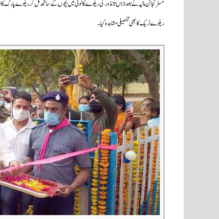
مسٹر گجانن مالیہ نے بعدازاں تانڈور کی ریلوے کالونی میں بچوں کے ساتھ مل کر ریلوے پارک کا ا
ریلوے ٹریک کا بھی تفصیلی مشاہدہ کیا۔