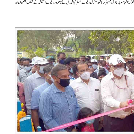
فتتاح انجام دیا۔جنرل مینجئر ساؤتھ سنٹرل ریلوے مسٹر گجانن مالیہ نے تانڈور ریلوے اسٹیشن کے مختلف شعبوں اور