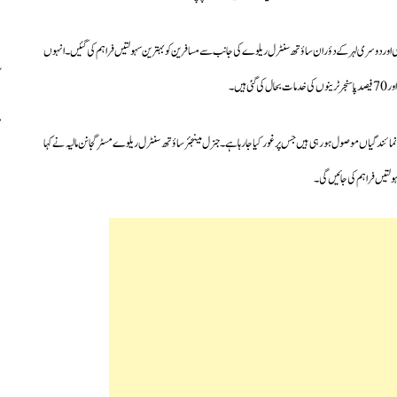
ہلی اور دوسری لہر کے دؤران ساؤتھ سنٹرل ریلوے کی جانب سے مسافرین کو بہترین سہولتیں فراہم کی گئیں۔انہوں
 نمائندگیاں موصول ہورہی ہیں جس پر غور کیا جارہا ہے۔جنرل مینجئرساؤتھ سنٹرل ریلوے مسٹرگجانن مالیہ نے کہا
ولتیں فراہم کی جائیں گی۔