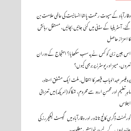
وقارآباد کے سپوت رحمت پاشا انسانیت کی عالمی علامت بن
گئے، آسٹریلیا کے سڈنی میں کئی جانیں بچائیں، مستقل رہائش
کا اعزاز حاصل
اس جین زی کو کس نے یہ سب سکھایا؟ احتجاج کے دوران
نعروں، میمز اور پوسٹرز پر برہمی کیوں؟
پروفیسر عبدالوہاب قیصر کا انتقال، ملت ایک مشفق استاد،
ماہرِتعلیم اور محسنِ اردو سے محروم، شکاگو (امریکہ) میں تعزیتی
اجلاس
گورنمنٹ ڈگری کالج تانڈور اور وقارآباد میں گیسٹ لیکچررز کی
جائیدادوں کے لیے درخواستیں مطلوب