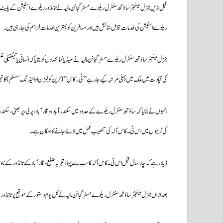
قبل ازیں جنرل مینجئر ساؤتھ سنٹرل ریلوے مسٹرگجانن مالیہ نے تانڈور ریلوے اسٹیشن کے پلیٹ
ریلوے اسٹیشن کی خدمات قابل ستائش ہیں اور مسافرین کو بہترین خدمات فراہم کی جارہی ہیں۔
جنرل مینجئر ساؤتھ سنٹرل ریلوے مسٹرگجانن مالیہ نے میڈیا نمائندوں کو بتایا کہ انسانی یا تی
کی قیادت میں ملک میں پہلی مرتبہ کیے جارہے”ٹی۔کاس”(ٹرین کولیزن اوائیڈنگ سسٹم) کا تجربہ ا
کی ٹرینوں میں اس ٹی۔کاس آلہ کی تنصیب عمل میں لائے جانے کا امکان ہے۔
(یاد رہے کہ چار سال قبل اس ٹی۔کاس آلہ کا سب سے پہلا تجربہ ضلع وقارآباد کے تانڈور کے ناوندگی 
بعدازاں جنرل مینجئر ساؤتھ سنٹرل ریلوے مسٹرگجانن مالیہ نے کل یوم دستورکے موقع پر تانڈ