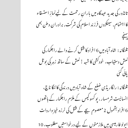
تانڈور کی جدید عیدگاہ میں بارانِ رحمت کے لیےنمازِ استسقاء
کا اہتمام, سینکڑوں فرزند اسلام کی شرکت, برادران وطن بھی
پہنچے
تلنگانہ : شاہ آباد میں 6 ا فراد کا قتل کرنے والے راجکمار کی
نعش دستیاب، خودکشی کا شبہ ! نعش کے ساتھ زہر کی بوتل
پائی گئی
تلنگانہ : رنگاریڈی ضلع کے شاہ آباد میں درندگی کا ننگا ناچ،
انسانیت شرمسار ، پو کسو کیس کے ملزم راجکمار کے ہاتھوں
6 افراد بشمول 2 معصوم بچے کے قتل کی لرزہ خیز واردات
اپولو فارمیسی میں ملازمتوں کے لیے درخواستیں مطلوب، 10