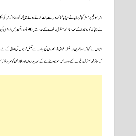
اس موقع پر مسٹر گجانن مالیہ نے میڈیا نمائندوں سے بات کرتے ہوئے بتایا کہ کوروناوائرس کی پ
نے بتایا کہ کورونا وباء کے بعد ساؤتھ سنٹرل ریلوے کے حدود میں 90 فیصد ایکسپریس ٹرینوں کی اور 70 فیصد پاسنجر ٹرینوں کی خدمات بحال کی گئی ہیں۔
انہوں نے کہا کہ مسافرین اور منتخبہ عوامی نمائندوں کی جانب سے مکمل ٹرینوں کی بحالی کے لئے
کہ ساؤتھ سنٹرل ریلوے کے حدود میں موجود ریلوے کے عہدیداروں اور ملازمین کو مزید بہتر سہ