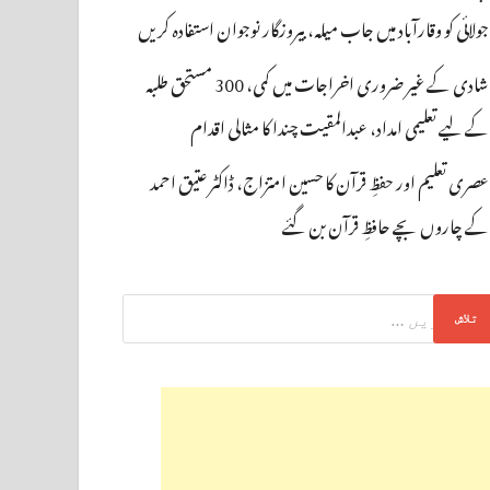
جولائی کو وقارآباد میں جاب میلہ، بیروزگار نوجوان استفادہ کریں
شادی کے غیر ضروری اخراجات میں کمی، 300 مستحق طلبہ
کے لیے تعلیمی امداد، عبدالمقیت چندا کا مثالی اقدام
عصری تعلیم اور حفظِ قرآن کا حسین امتزاج، ڈاکٹر عتیق احمد
کے چاروں بچے حافظِ قرآن بن گئے