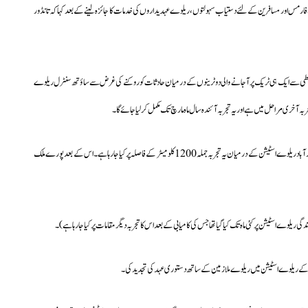
 فارمس اور مسافرین کے لئے دستیاب سہولتوں،ریلوے عہدیداروں کی خدمات کا جائزہ لینے کے بعد کہا کہ تانڈور
کنیکی غلطی سے ایک ہی ٹریک پر آجانے والی دو ٹرینوں کے درمیان حادثات کو روکنے کی غرض سے ساؤتھ سنٹرل ریلوے
ٓخری مراحل میں ہے اور یہ تجربہ آئندہ سال ماہ مارچ تک مکمل کرلیا جائے گا۔
انہوں نے بتایا کہ ساؤتھ سنٹرل ریلوے کے حدود میں سکندرآباد،وقارآباد،پرلی، پربھنی،سکندرآباد ریلوے اسٹیشن کے درمیان یہ تجربہ جملہ 1200 کلومیٹر کے فاصلہ پرکیا جارہا ہے۔اس کے بعد پورے ملک
ریلوے اسٹیشن پر کئی ماہ تک کیا گیا تھا جس کی کامیابی کے بعد اس کا تجربہ دیگر مقامات پر کیا جارہا ہے)۔
ور کے ریلوے اسٹیشن میں ریلوے ملازمین کے ساتھ دستوری عہد کی تجدید کی۔