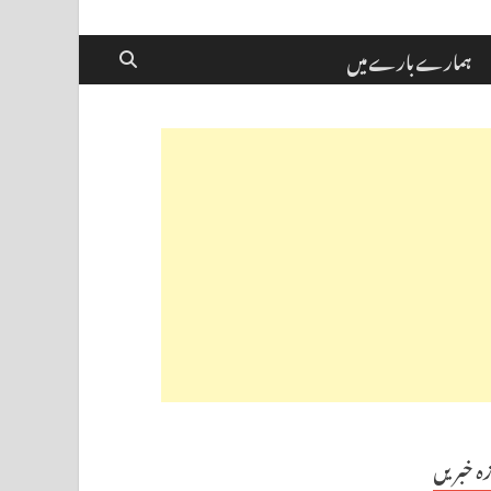
ہمارے بارے میں
زہ خبریں