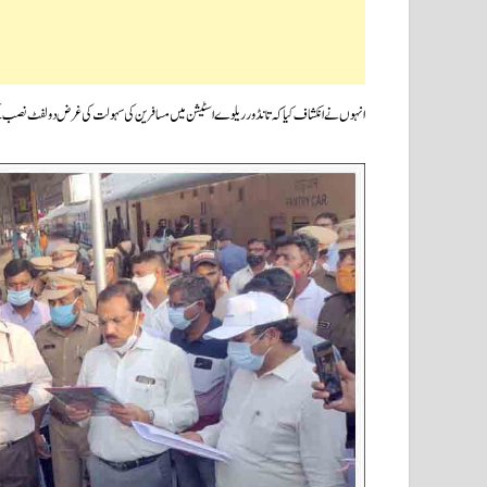
انہوں نے انکشاف کیا کہ تانڈور ریلوے اسٹیشن میں مسافرین کی سہولت کی غرض دو لفٹ نص