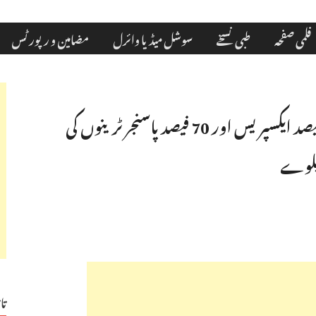
فلمی صفحہ
طبی نسخے
سوشل میڈیا وائرل
مضامین و رپورٹس
ساوتھ سنٹرل ریلوے کے حدود میں 90 فیصد ایکسپریس اور 70 فیصدپاسنجر ٹرینوں کی
ریلوے
تا