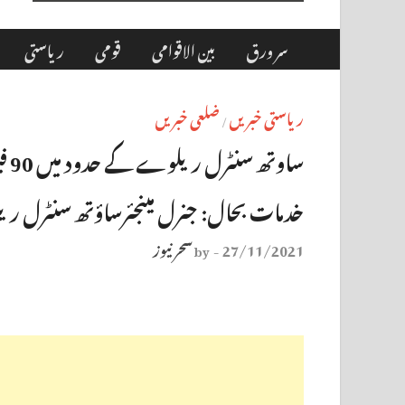
سر ورق
بین الاقوامی
قومی
ریاستی
ریاستی خبریں
ضلعی خبریں
/
خدمات بحال: جنرل مینجئرساؤتھ سنٹرل 
27/11/2021
سحر نیوز
by
-