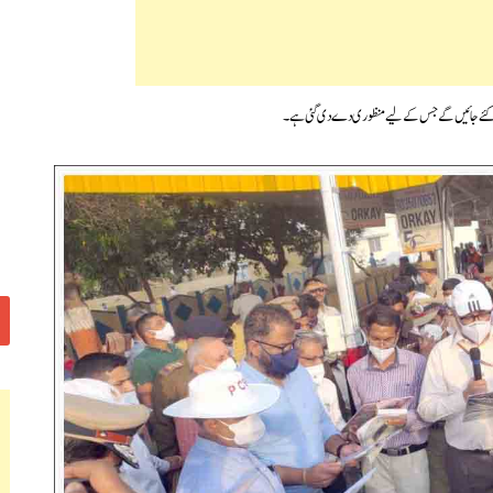
ب کئے جائیں گے جس کے لیے منظوری دے دی گئی ہے۔