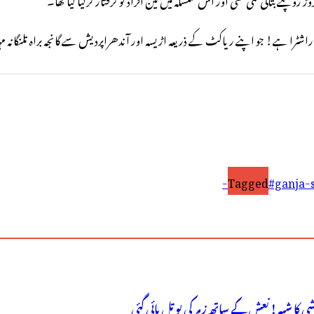
ٹرا ہے! جو اپنے ریاکٹ کے ذریعہ اڑیسہ اور آندھراپردیش سے گانجہ براہ تلنگانہ مہار
Tagged
#ganja-