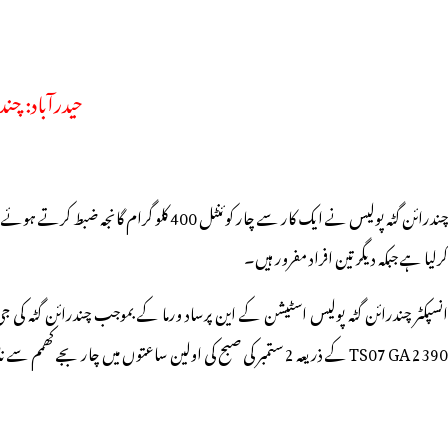
حیدرآباد: چن
چندرائن گٹہ پولیس نے ایک کار سے چار کو
کرلیا ہے جبکہ دیگر تین افراد مفرور ہیں۔
TS07 GA 2390 کے ذریعہ 2 ستمبر کی صبح کی اولین ساعتوں میں چار بجے کھمم سے ناندیڑ گانجہ منتقل کررہے تھے۔