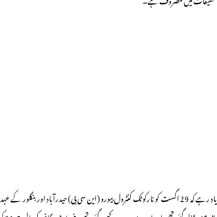
تاڑپتری ڈالی گئی تھی اور ان پر پودے رکھے گئے تھے۔ضبط شدہ گانجہ کی مالیت 21 کروڑ روپئے بتائی گئی تھی اور اس سلسلہ میں تین افراد کو گرفتار کرلیا گیا تھا۔