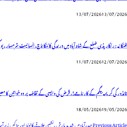
13/07/2026
13/07/2026
تلنگانہ : رنگاریڈی ضلع کے شاہ آباد میں درندگی کا ننگا ناچ، انسانیت شرمسار ، پو کسو کیس کے ملزم راجکمار کے ہات
11/07/2026
12/07/2026
تانڈور کی کریمہ بیگم کے کارنامے!، قرض کی واپسی کے تقاضہ پر دو خواتین کا معین آباد میں قتل، مزید 8 
18/05/2026
19/05/2026
وسٹوں
Previous Article
حیدرآباد میں شدید بارش ،نشیبی علاقے،کالونیز اور سڑکیں زیر 