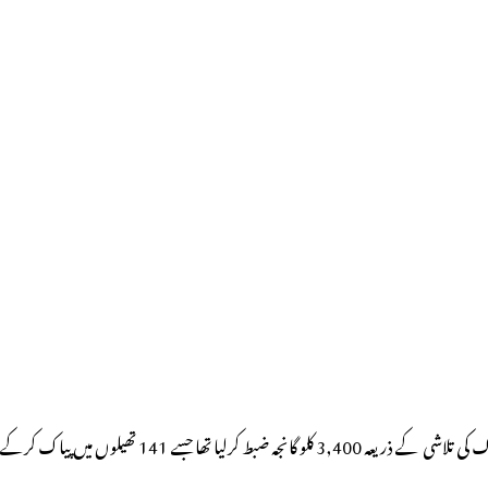
یاد رہے کہ 29 اگست کو نارکوٹک کنٹرول بیورو (این سی بی) حیدرآباد اور بنگلور کے عہدیداروں نے مشترکہ کارروائی انجام دیتے ہوئے آؤٹر رنگ روڈ کے ٹول پلازہ پر ایک ٹرک کی تلاشی کے ذریعہ 3,400 کلو گانجہ ضبط کرلیا تھا جسے 141 تھیلوں میں پیاک کرکے