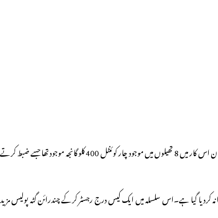
پولیس کو مصدقہ ذرائع سے اطلاع حاصل ہونے کے بعد چندرائن گٹہ پولیس نے دھاوہ منظم کرتے ہوئے نلا واگو کے قریب ٹھہری ہوئی کار کی تلاشی لی اور تلاشی کے دؤران اس کار میں 8 تھیلوں میں موجود چار کوئنٹل 400 کلو گانجہ موجود تھا جسے ضبط کرتے
 روانہ کردیا گیا ہے۔اس سلسلہ میں ایک کیس درج رجسٹر کرکے چندرائن گٹہ پولیس مزید