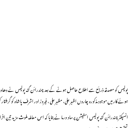
ہوئے کار میں موجود مذکورہ چاروں اظہر علی، مظہر علی ، فیروز اور اشرف پاشاہ کو گرفتار کر
انسپکٹر چندرائن گٹہ پولیس اسٹیشن پرساد ورما نے بتایا کہ اس معاملہ ملوث مزید تی
تحقیقات میں مصروف ہے۔