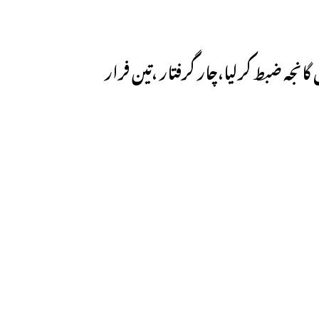
گانجہ ضبط کرلیا،چار گرفتار ،تین فرار