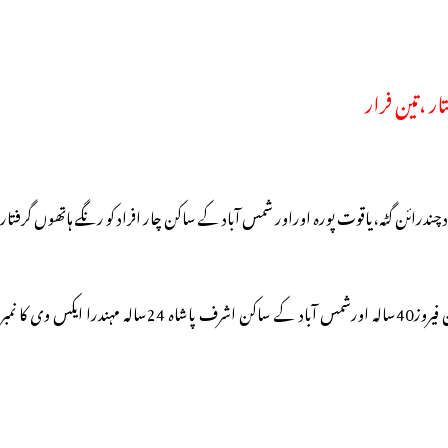
ار ،تین فرار
یں مصرو ف حیدرآباد چندرائن گٹہ،یاقوت پورہ اوراور شمس آباد کے ساکن چار افراد کو رنگے ہاتھوں گرفتار
انسپکٹر چندرائن گٹہ پولیس اسٹیشن کے این پرساد ورما کے بموجب چندرائن گٹہ کی جی ایم کالونی کے ساکن اظہر علی 36سالہ،مظہر علی32سالہ،یاقوت پورہ علاقہ کے ساکن فیروز40سالہ اورشمس آباد کے ساکن اشرف پاشاہ 24سالہ مہندرا ایکس وی کا نمبر