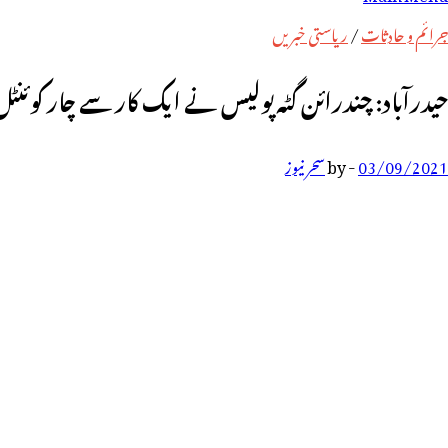
رائے:
جرائم و حادثات
/
ریاستی خبریں
حیدرآباد: چندرائن گٹہ پولیس نے ایک کار سے چار کوئنٹل 
03/09/2021
-
by
سحر نیوز