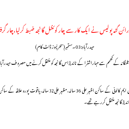
درائن گٹہ پولیس نے ایک کار سے چار کوئنٹل گانجہ ضبط کرلیا،چار گرفت
حیدرآباد:03۔ستمبر(سحرنیوز ڈاٹ کام)
ئنٹل 400 کلو گرام گانجہ ضبط کرتے ہوئے تلنگانہ کے کھمم سے مہاراشٹرا کے ناندیڑاس گانجہ کو منتقل کرنے م