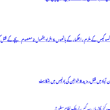
ھوں 6 افراد بشمول 2 معصوم بچے کے قتل کی لرزہ خیز واردات
خواتین کی پولیس میں شکایت
آب،کئی گاڑیاں بہہ گئیں،ٹریفک نظام مفلوج