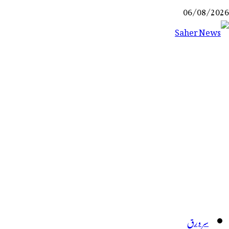
Ski
06/08/2026
t
conten
Saher News
نیوز پورٹل
سر ورق