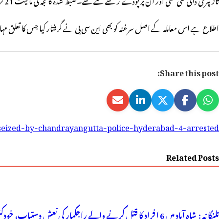
اطلاع ہے اس معاملہ کے اصل سرغنہ کو بھی این سی بی نے گرفتار کیا جس کا تعلق مہاراش
Share this post:
seized-by-chandrayangutta-police-hyderabad-4-arrested-
Related Posts
تلنگانہ : شاہ آباد میں 6 ا فراد کا قتل کرنے والے راجکمار کی نعش دستیاب، خودکشی کا شبہ ! نعش کے ساتھ زہر کی بوتل پائی گئی