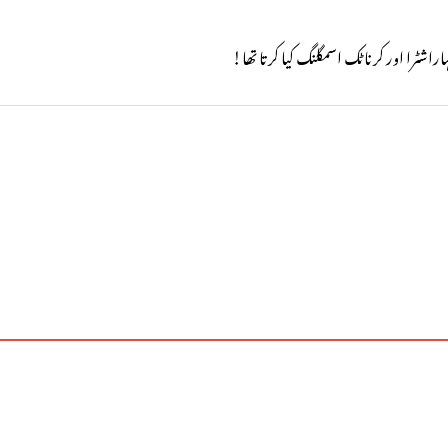
اشٹرا اور کرناٹک اسمگلنگ کیا کرتا تھا!