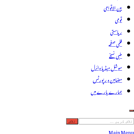
بین الاقوامی
قومی
ریاستی
فلمی صفحہ
طبی نسخے
سوشل میڈیا وائرل
مضامین و رپورٹس
ہمارے بارے میں
لاش
ریں
Main Menu