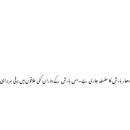
لادھار بارش کا سلسلہ جاری ہے۔اس بارش کے دؤران کئی علاقوں میں برقی سربراہی