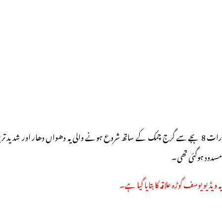
رات 8 بجے سے گرج چمک کے ساتھ شروع ہونے والی یہ دھواں دھار اور شدید ت
مسدود ہوگئی تھی۔
یہ ویڈیو یوسف گوڑہ علاقہ کا بتایا گیا ہے۔