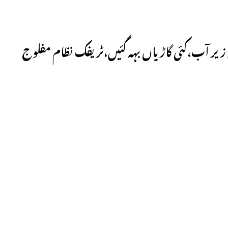
یں زیر آب،کئی گاڑیاں بہہ گئیں،ٹریفک نظام مفلوج