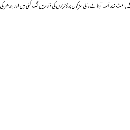
ے باعث زیر آب آجانے والی سڑکوں پر گاڑیوں کی قطاریں لگ گئی ہیں اور جدھر کی