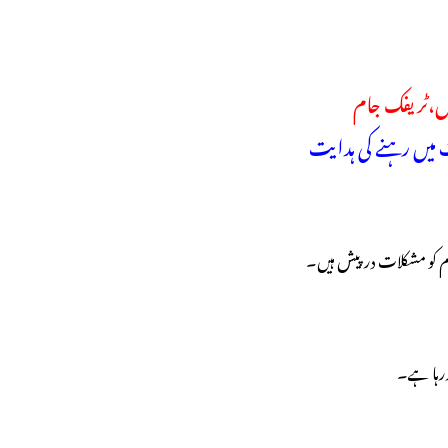
ئیں،ٹریفک جام
 میں رہنے کی ہدایت
ام کو مشکلات درپیش ہیں۔