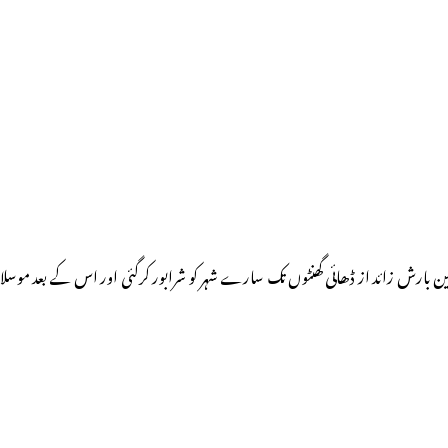
رین بارش زائد از ڈھائی گھنٹوں تک سارے شہر کو شرابور کرگئی اور اس کے بعد موس