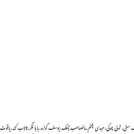
 ٹیک سٹی، ٹولی چوکی،مہدی پٹنم،مانصاحب ٹینک،یوسف گوڑہ،بابا نگر،تالاب کٹہ،یاقوت