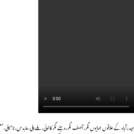
حیدرآباد کے علاقوں ہمایوں نگر،آصف نگر،وجئے نگر کالونی،ملے پلی،عابدس،نامپلی،م