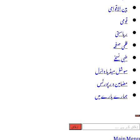
بین الاقوامی
قومی
ریاستی
فلمی صفحہ
طبی نسخے
سوشل میڈیا وائرل
مضامین و رپورٹس
ہمارے بارے میں
لاش
ریں
Main Menu