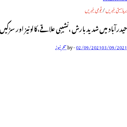
رائے:
ریاستی خبریں
/
قومی خبریں
حیدرآباد میں شدید بارش ،نشیبی علاقے،کالونیز اور سڑک
03/09/2021
02/09/2021
-
by
سحر نیوز