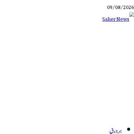
Ski
09/08/2026
t
conten
Saher News
نیوز پورٹل
سر ورق