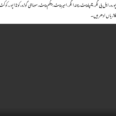
ورہ،
ایل بی نگر،چمپا پیٹ،چندا نگر،امیر پیٹ،بیگم پیٹ،سوماجی گوڑہ،کونڈا پور،
کوکٹ 
گاڑیاں ادھر ہیں۔