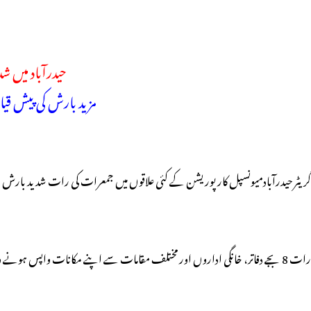
حیدرآباد میں 
مزید بارش کی پیش قی
گریٹر حیدرآبادمیونسپل کارپوریشن کے کئی علاقوں میں جمعرات کی رات شدید بارش 
رات 8 بجے دفاتر، خانگی اداروں اور مختلف مقامات سے اپنے مکانات واپس ہونے والوں کے لیے اس دھواں دھار اور شدید بارش کے باعث مشکلات کا سامنا کرنا پڑرہا ہے۔