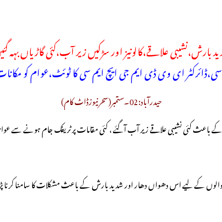
شدید بارش،نشیبی علاقے،کالونیز اور سڑکیں زیر آب،کئی گاڑیاں بہہ گ
اسی،ڈائرکٹر ای وی ڈی ایم جی ایچ ایم سی کا ٹوئٹ،عوام کو مکانات
حیدرآباد:02۔ستمبر(سحرنیوزڈاٹ کام)
کے باعث کئی نشیبی علاقے زیر آب آگئے ، کئی مقامات پر ٹریفک جام ہونے سے عو