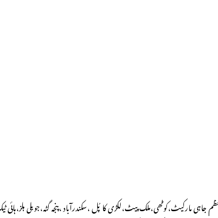
عظم جاہی مارکیٹ،کوٹھی،ملک پیٹ،لکڑی کا پُل ،سکندرآباد ،پنجہ گٹہ،جوبلی ہلز،ہائی