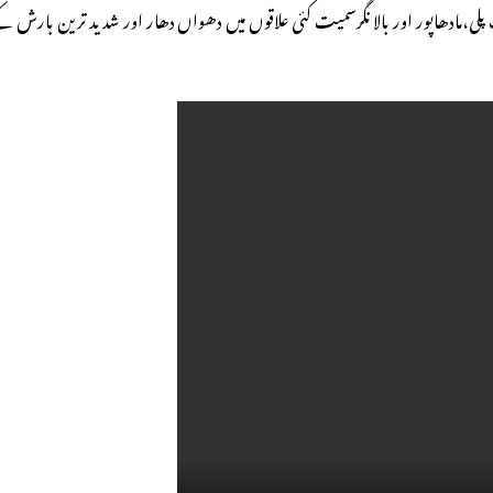
پلی،مادھاپور اور بالا نگرسمیت کئی علاقوں میں دھواں دھار اور شدید ترین بارش ک