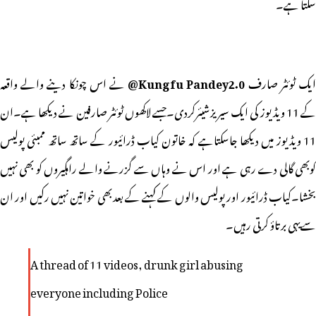
سکتا ہے۔
یک ٹوئٹر صارف
Kungfu Pandey2.0@
نے اس چونکا دینے والے واقعہ
کے 11 ویڈیوز کی ایک سیریزشیئرکردی۔جسے لاکھوں ٹوئٹر صارفین نے دیکھا ہے۔ان
11 ویڈیوز میں دیکھا جاسکتاہے کہ خاتون کیاب ڈرائیور کے ساتھ ساتھ ممبئی پولیس
کوبھی گالی دے رہی ہے اور اس نے وہاں سے گزرنے والے راہگیروں کو بھی نہیں
بخشا۔کیاب ڈرائیور اور پولیس والوں کےکہنے کے بعدبھی خواتین نہیں رکیں اور ان
سےیہی برتاؤ کرتی رہیں۔
A thread of 11 videos, drunk girl abusing
everyone including Police