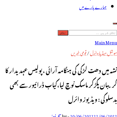
ہمارے بارے میں
لاش
ریں
Main Menu
رائے:
سوشل میڈیا وائرل
/
قومی خبریں
نشہ میں دھت لڑکی کی ہنگامہ آرائی ، پولیس عہدیدار کا
گریبان پکڑکر ماسک نوچ لیا،کیاب ڈرائیور سے بھی
بدسلوکی : ویڈیوز وائرل
22/06/2022
20/06/2022
-
by
سحر نیوز