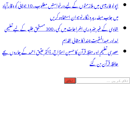
اپولو فارمیسی میں ملازمتوں کے لیے درخواستیں مطلوب، 10 جولائی کو وقارآباد
میں جاب میلہ، بیروزگار نوجوان استفادہ کریں
شادی کے غیر ضروری اخراجات میں کمی، 300 مستحق طلبہ کے لیے تعلیمی
امداد، عبدالمقیت چندا کا مثالی اقدام
عصری تعلیم اور حفظِ قرآن کا حسین امتزاج، ڈاکٹر عتیق احمد کے چاروں بچے
حافظِ قرآن بن گئے
لاش
ریں
رائے: