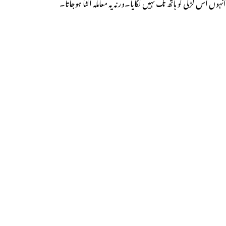
انہوں اس لڑکی کو ہاتھ تک نہیں لگایا۔ورنہ یہ معاملہ الٹا ہوجاتا۔