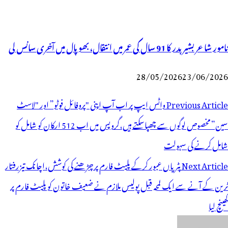
نامور شاعر بشیر بدر کا 91 سال کی عمر میں انتقال، بھوپال میں آخری سانس لی
28/05/2026
23/06/2026
وسٹوں
Previous Article
واٹس ایپ پر اب آپ اپنی "پروفائل فوٹو” اور "لاسٹ
ی
سین” مخصوص لوگوں سے چھپاسکتے ہیں،گروپس میں اب 512 ارکان کو شامل کو
یویگیشن
شامل کرنے کی سہولت
Next Article
پٹریاں عبور کرکے پلیٹ فارم پر چڑھنے کی کوشش،اچانک تیزرفتار
ٹرین کے آنے سے ایک لمحہ قبل پولیس ملازم نے ضعیف خاتون کو پلیٹ فارم پر
کھینچ لیا