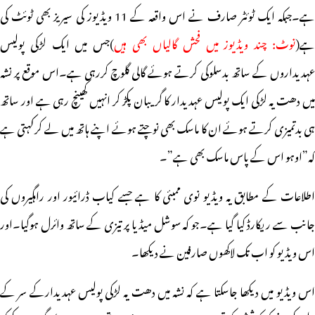
ہے۔جبکہ ایک ٹوئٹر صارف نے اس واقعہ کے 11 ویڈیوز کی سیریز بھی ٹوئٹ کی
ے(
نوٹ: چند ویڈیوز میں فحش گالیاں بھی ہیں
)جس میں ایک لڑکی پولیس
عہدیداروں کے ساتھ بدسلوکی کرتے ہوئے گالی گلوچ کررہی ہے۔اس موقع پر نشہ
میں دھت یہ لڑکی ایک پولیس عہدیدار کا گریبان پکڑ کر انہیں کھینچ رہی ہے اور ساتھ
ہی بدتمیزی کرتے ہوئے ان کا ماسک بھی نوچتے ہوئے اپنے ہاتھ میں لے کرکہتی ہے
کہ”اوہو اس کے پاس ماسک بھی ہے”۔
اطلاعات کے مطابق یہ ویڈیو نوی ممبئی کا ہے جسے کیاب ڈرائیور اور راہگیروں کی
جانب سے ریکارڈ کیا گیا ہے۔جو کہ سوشل میڈیا پر تیزی کے ساتھ وائرل ہوگیا۔اور
اس ویڈیو کو اب تک لاکھوں صارفین نے دیکھا۔
اس ویڈیو میں دیکھا جاسکتا ہے کہ نشہ میں دھت یہ لڑکی پولیس عہدیدارکے سر کے