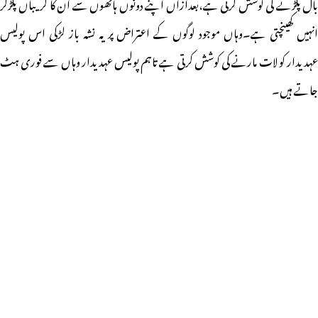
بال پکڑنے کی کوشش کرتی ہے،بعدازاں اپنے دونوں ہاتھوں سے ان کا گریباں پکڑکر
انہیں کھینچتی ہے۔وہاں موجود لوگوں کے اعتراض پر یہ نشہ باز لڑکی اس پولیس
عہدیدار کو لات مارنے کی کوشش کرتی ہے تاہم پولیس عہدیدار وہاں سے فوری ہٹ
جاتے ہیں۔