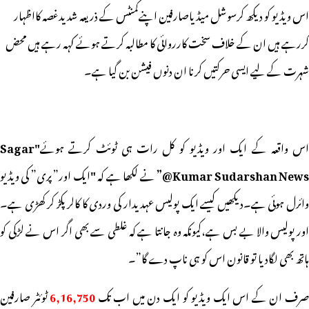
اس ویڈیو کو دیکھ کرسوشل میڈیاصارفین اپنےکمنٹس کے ذریعہ شدیدغصہ کااظہار
کررہے ہیں ان کے خلاف سخت کارروائی کا مطالبہ کرتے ہوئے کہہ رہے ہیں محض
شہرت کے لیے ایسی حرکتیں کرنا ان دنوں فیشن بن گیا ہے۔
اس واقعہ کے ایک اور ویڈیو کو کل رات ہی ٹوئٹ کرتے ہوئے
"Sagar
Kumar Sudarshan News@
نے لکھا ہے کہ
"
ایک اور” پری” کی ویڈیو
وائرل ہوئی ہے۔دیکھیں کیسے ایک پولیس عہدیدار کی وردی کا کالر پکڑ کر کھڑی ہے۔
اور پولیس والا بے بس ہے،کیونکہ وہ جانتا ہے کہ غلطی سے بھی اگر اس نے لڑکی کو
ہاتھ بھی لگادیا تو قانون اس کو ہی ناپ دے گا”۔
رف ان کے اس ایک ویڈیو کو ایک دن میں اب تک
6,16,750
ٹوئٹر صارفین