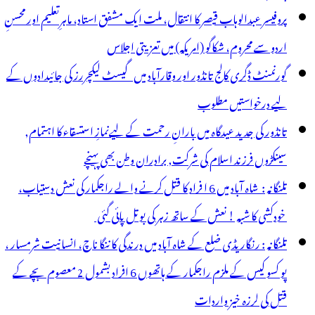
پروفیسر عبدالوہاب قیصر کا انتقال، ملت ایک مشفق استاد، ماہرِتعلیم اور محسنِ
اردو سے محروم، شکاگو (امریکہ) میں تعزیتی اجلاس
گورنمنٹ ڈگری کالج تانڈور اور وقارآباد میں گیسٹ لیکچررز کی جائیدادوں کے
لیے درخواستیں مطلوب
تانڈور کی جدید عیدگاہ میں بارانِ رحمت کے لیےنمازِ استسقاء کا اہتمام,
سینکڑوں فرزند اسلام کی شرکت, برادران وطن بھی پہنچے
تلنگانہ : شاہ آباد میں 6 ا فراد کا قتل کرنے والے راجکمار کی نعش دستیاب،
خودکشی کا شبہ ! نعش کے ساتھ زہر کی بوتل پائی گئی
تلنگانہ : رنگاریڈی ضلع کے شاہ آباد میں درندگی کا ننگا ناچ، انسانیت شرمسار ،
پو کسو کیس کے ملزم راجکمار کے ہاتھوں 6 افراد بشمول 2 معصوم بچے کے
قتل کی لرزہ خیز واردات