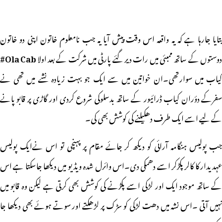
بتایا جارہا ہے کہ یہ واقعہ اس وقت پیش آیا یہ جب نامعلوم خاتون اپنی دو خاتون
وستوں کے ساتھ ممبئی میں رات دیر گئے پارٹی میں شرکت کے بعد اولا
Ola Cab#
کیاب میں سوارتھی۔ان خواتین میں سے ایک جو بہت زیادہ نشے میں تھی نے
سفرکے دؤران کیاب ڈرائیور کے ساتھ بدسلوکی شروع کردی اور گاڑی پر قابو پانے
کے لیے اسے ایک طرف دھکیلنے کی کوشش بھی کی۔
جب پولیس ہنگامہ آرائی کو دیکھ کر جائے مقام پر پہنچی تو اس نےایک پولیس
عہدیدار کا کالر پکڑکر اسے دھمکی دی۔اس وائرل شدہ ویڈیو میں دیکھا جاسکتا ہے اس
کے ساتھ موجود ایک اور لڑکی اسے پکڑنے کی کوشش بھی کرتی ہے لیکن وہ قابو میں
نہیں آتی ۔اس نشہ میں دھت لڑکی کو سڑک پر لڑھکتے اور سوتے ہوئے بھی دیکھا جا