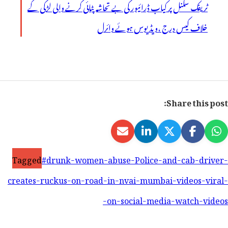
ٹریفک سگنل پر کیاب ڈرائیور کی بے تحاشہ پٹائی کرنے والی لڑکی کے
خلاف کیس درج ،ویڈیوس ہوئے وائرل
Share this post:
Tagged
#drunk-women-abuse-Police-and-cab-driver-
creates-ruckus-on-road-in-nvai-mumbai-videos-viral-
on-social-media-watch-videos-