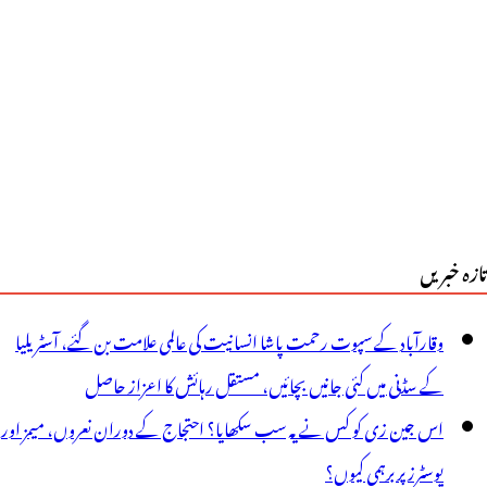
تازہ خبریں
وقارآباد کے سپوت رحمت پاشا انسانیت کی عالمی علامت بن گئے، آسٹریلیا
کے سڈنی میں کئی جانیں بچائیں، مستقل رہائش کا اعزاز حاصل
اس جین زی کو کس نے یہ سب سکھایا؟ احتجاج کے دوران نعروں، میمز اور
پوسٹرز پر برہمی کیوں؟