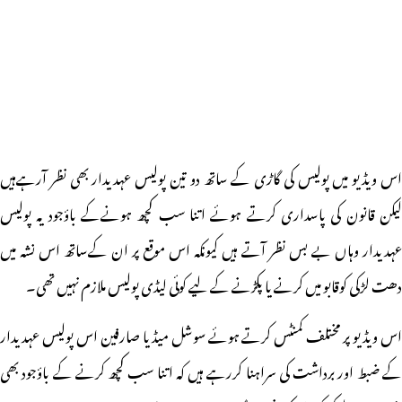
اس ویڈیو میں پولیس کی گاڑی کے ساتھ دو تین پولیس عہدیدار بھی نظر آرہےہیں
لیکن قانون کی پاسداری کرتے ہوئے اتنا سب کچھ ہونےکے باؤجود یہ پولیس
عہدیدار وہاں بے بس نظر آتے ہیں کیونکہ اس موقع پر ان کےساتھ اس نشہ میں
دھت لڑکی کوقابو میں کرنے یا پکڑنے کے لیے کوئی لیڈی پولیس ملازم نہیں تھی۔
اس ویڈیو پر مختلف کمنٹس کرتے ہوئے سوشل میڈیا صارفین اس پولیس عہدیدار
کے ضبط اور برداشت کی سراہنا کررہے ہیں کہ اتنا سب کچھ کرنے کے باؤجود بھی