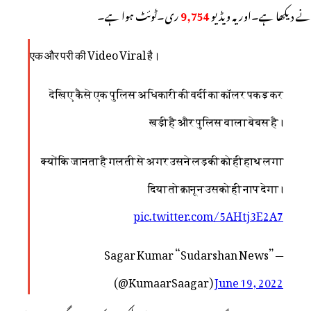
نے دیکھا ہے۔اور یہ ویڈیو
9,754
ری۔ٹوئٹ ہوا ہے۔
एक और परी की Video Viral है।
देखिए कैसे एक पुलिस अधिकारी की वर्दी का कॉलर पकड़ कर
खड़ी है और पुलिस वाला बेबस है।
क्योंकि जानता है गलती से अगर उसने लड़की को ही हाथ लगा
दिया तो क़ानून उसको ही नाप देगा।
pic.twitter.com/5AHtj3E2A7
— Sagar Kumar “Sudarshan News”
(@KumaarSaagar)
June 19, 2022