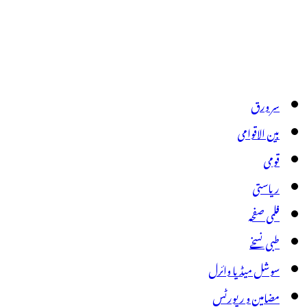
سر ورق
بین الاقوامی
قومی
ریاستی
فلمی صفحہ
طبی نسخے
سوشل میڈیا وائرل
مضامین و رپورٹس