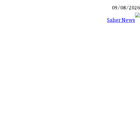
Ski
09/08/2026
t
conten
Saher News
نیوز پورٹل