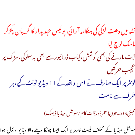
نشہ میں دھت لڑکی کی ہنگامہ آرائی، پولیس عہدیدار کا گریبان پکڑکر
ماسک نوچ لیا
لات مارنے کی بھی کوشش،کیاب ڈرائیور سے بھی بدسلوکی،سڑک پر
عجیب حرکتیں
ٹوئٹر پر ایک صارف نے اس واقعہ کے 11 ویڈیو ٹوئٹ کیے،ہر
طرف سے مذمت
ممبئی:20۔جون(سحرنیوزڈاٹ کام/سوشل میڈیا ڈیسک)
سوشل میڈیا کے مختلف پلیٹ فارمز پر ایک ایسا چونکا دینے والا ویڈیو وائرل ہوا