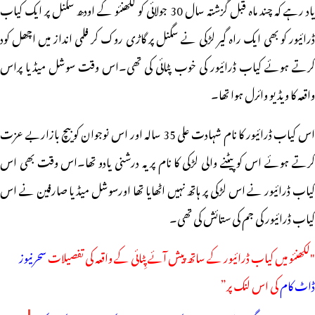
یاد رہے کہ چند ماہ قبل گزشتہ سال 30 جولائی کو لکھنئو کے اودھ سگنل پر ایک کیاب
ڈرائیور کو بھی ایک راہ گیر لڑکی نے سگنل پر گاڑی روک کر فلمی انداز میں اچھل کود
کرتے ہوئے کیاب ڈرائیور کی خوب پٹائی کی تھی۔اس وقت سوشل میڈیا پراس
واقعہ کا ویڈیو وائرل ہوا تھا۔
اس کیاب ڈرائیور کا نام شہادت علی 35 سالہ اور اس نوجوان کو بیچ بازاربے عزت
کرتے ہوئے اس کو پیٹنے والی لڑکی کا نام پریہ درشنی یادو تھا۔اس وقت بھی اس
کیاب ڈرائیور نے اس لڑکی پر ہاتھ نہیں اٹھایا تھا اورسوشل میڈیا صارفین نے اس
کیاب ڈرائیور کی جم کی ستائش کی تھی۔
"لکھنئو میں کیاب ڈرائیور کے ساتھ پیش آئے پِٹائی کے واقعہ کی تفصیلات
سحرنیوز
ڈاٹ کام
کی اس لنک پر”