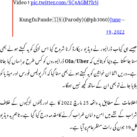
Video 1
pic.twitter.com/SC4AGM7h5j
June
— Kungfu Pande 🇮🇳 (Parody) (@pb3060)
19, 2022
جیسے ہی کیاب ڈرائیور نے ویڈیو ریکارڈ کرنا شروع کیا اس لڑکی کو یہ کہتے ہوئے بھی
سنا جاسکتا ہے دنیا کو بتائیں کہ
Ola/Uber
ڈرائیوروں کو کس طرح ہراساں کیا جاتا
ہے۔دریں اثنا ان خواتین کو یہ کہتے ہوئے بھی سنا گیا کہ اگر پولیس فورس اور میڈیا کو
بلایا جائے تو بھی ان کے ساتھ کچھ نہیں ہوگا۔
اطلاعات کے مطابق یہ واقعہ 25 مارچ 2022 کا ہے اور تینوں لڑکیوں کے خلاف
شراب کے نشے میں امن و امان خراب کرنے کامقدمہ درج کیا گیا ہے۔تاہم یہ ویڈیو
کل 19 جون کی رات منظرعام پرآیا ہے۔