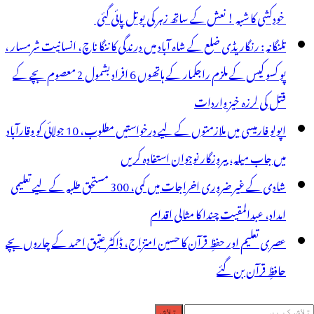
خودکشی کا شبہ ! نعش کے ساتھ زہر کی بوتل پائی گئی
تلنگانہ : رنگاریڈی ضلع کے شاہ آباد میں درندگی کا ننگا ناچ، انسانیت شرمسار ،
پو کسو کیس کے ملزم راجکمار کے ہاتھوں 6 افراد بشمول 2 معصوم بچے کے
قتل کی لرزہ خیز واردات
اپولو فارمیسی میں ملازمتوں کے لیے درخواستیں مطلوب، 10 جولائی کو وقارآباد
میں جاب میلہ، بیروزگار نوجوان استفادہ کریں
شادی کے غیر ضروری اخراجات میں کمی، 300 مستحق طلبہ کے لیے تعلیمی
امداد، عبدالمقیت چندا کا مثالی اقدام
عصری تعلیم اور حفظِ قرآن کا حسین امتزاج، ڈاکٹر عتیق احمد کے چاروں بچے
حافظِ قرآن بن گئے
لاش