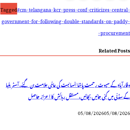
Tagged
#cm-telangana-kcr-press-conf-criticizes-central-
government-for-following-double-standards-on-paddy-
procurement-
Related Posts
وقارآباد کے سپوت رحمت پاشا انسانیت کی عالمی علامت بن گئے، آسٹریلیا
کے سڈنی میں کئی جانیں بچائیں، مستقل رہائش کا اعزاز حاصل
05/08/2026
05/08/2026