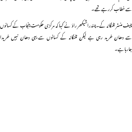
سے خطاب کررہے تھے۔
چیف منسٹر تلنگانہ کے۔چندراشیکھر راؤ نے کہا کہ مرکزی حکومت پنجاب کے کسانوں
سے دھان خرید رہی ہے لیکن تلنگانہ کے کسانوں سے یہی دھان نہیں خریدا
جارہاہے۔