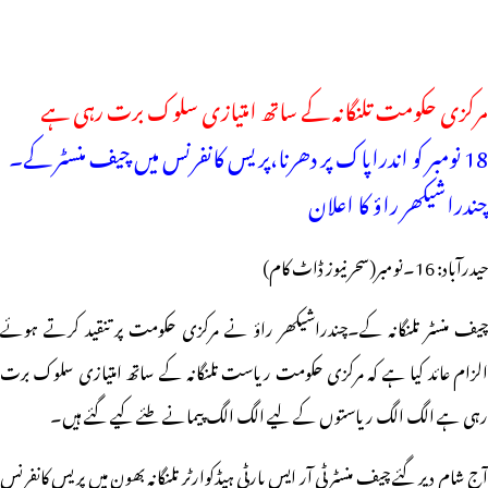
مرکزی حکومت تلنگانہ کے ساتھ امتیازی سلوک برت رہی ہے
18 نومبر کو اندراپاک پر دھرنا،پریس کانفرنس میں چیف منسٹر کے۔
چندراشیکھر راؤ کا اعلان
حیدرآباد: 16۔نومبر(سحر نیوز ڈاٹ کام)
چیف منسٹر تلنگانہ کے۔چندراشیکھر راؤ نے مرکزی حکومت پر تنقید کرتے ہوئے
الزام عائد کیا ہے کہ مرکزی حکومت ریاست تلنگانہ کے ساتھ امتیازی سلوک برت
رہی ہے الگ الگ ریاستوں کے لیے الگ الگ پیمانے طئے کیے گئے ہیں۔
آج شام دیر گئے چیف منسٹر ٹی آر ایس پارٹی ہیڈکوارٹر تلنگانہ بھون میں پریس کانفرنس