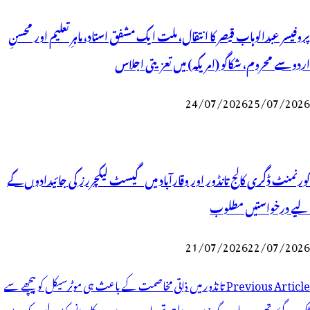
پروفیسر عبدالوہاب قیصر کا انتقال، ملت ایک مشفق استاد، ماہرِتعلیم اور محسنِ
اردو سے محروم، شکاگو (امریکہ) میں تعزیتی اجلاس
24/07/2026
25/07/2026
گورنمنٹ ڈگری کالج تانڈور اور وقارآباد میں گیسٹ لیکچررز کی جائیدادوں کے
لیے درخواستیں مطلوب
21/07/2026
22/07/2026
وسٹوں
Previous Article
تانڈور میں ذاتی مخاصمت کے باعث ہی موٹرسیکل کو پیچھے سے