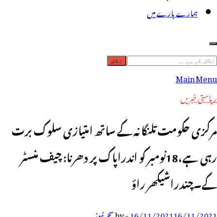
ہمارے بارے میں
لاش
ریں
Main Menu
رائے:
ریاستی خبریں
مرکزی حکومت تلنگانہ کے ساتھ امتیازی سلوک برت
رہی ہے،18نومبر کو اندراپاک پر دھرنا: چیف منسٹر
کے۔چندراشیکھر راؤ
16/11/2021
16/11/2021
-
by
سحر نیوز