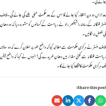
جائے گی۔
بعدازاں دو دن انتظار کیا جائے گا اس کے بعدحکمت عملی طئے کی جائے گی۔چیف
منسٹر تلنگانہ کے۔چندراشیکھر راؤ نے ریاست کے کسانوں کو مشورہ دیا کہ وہ دھان
کی فصل نہ اگائیں۔
چیف منسٹر نے مرکزی حکومت سے مطالبہ کیا کہ واضح طور پر اعلان کرے کہ وہ سالانہ
ریاست تلنگانہ سے کتنی مقدار میں دھان خریدے گی؟ انہوں نے کہا کہ واضح تیقن
تک مرکزی حکومت کا پیچھا کیا جائے گا۔
Share this post: