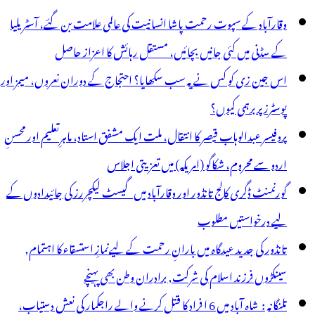
وقارآباد کے سپوت رحمت پاشا انسانیت کی عالمی علامت بن گئے، آسٹریلیا
کے سڈنی میں کئی جانیں بچائیں، مستقل رہائش کا اعزاز حاصل
اس جین زی کو کس نے یہ سب سکھایا؟ احتجاج کے دوران نعروں، میمز اور
پوسٹرز پر برہمی کیوں؟
پروفیسر عبدالوہاب قیصر کا انتقال، ملت ایک مشفق استاد، ماہرِتعلیم اور محسنِ
اردو سے محروم، شکاگو (امریکہ) میں تعزیتی اجلاس
گورنمنٹ ڈگری کالج تانڈور اور وقارآباد میں گیسٹ لیکچررز کی جائیدادوں کے
لیے درخواستیں مطلوب
تانڈور کی جدید عیدگاہ میں بارانِ رحمت کے لیےنمازِ استسقاء کا اہتمام,
سینکڑوں فرزند اسلام کی شرکت, برادران وطن بھی پہنچے
تلنگانہ : شاہ آباد میں 6 ا فراد کا قتل کرنے والے راجکمار کی نعش دستیاب،