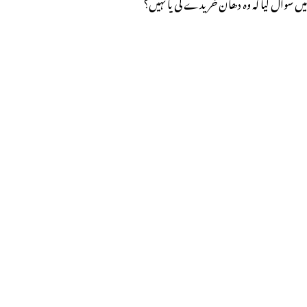
میں سوال کیا کہ وہ دھان خریدے گی یا نہیں؟