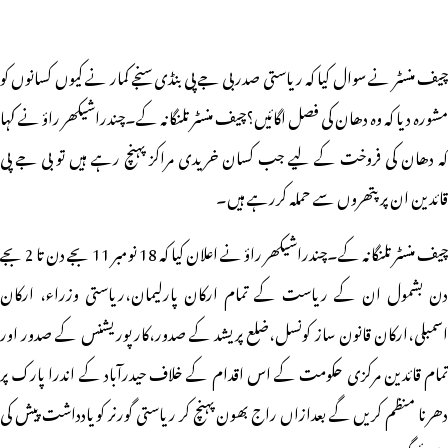
چیف منسٹر نے سوال کیا کہ ریاستی صدر بی جے پی بنڈی سنجے کمار نے کیوں کسانوں کو
مشورہ دیا کہ وہ دھان کی فصل اگائیں؟چیف منسٹر تلنگانہ کے۔چندراشیکھر راؤ نے کہا
کہ دھان کی فروخت کے لیے جب کسان خریدی مراکز پہنچ رہے ہیں تو بی جے پی
قائدین ان پر پتھروں سے حملہ کررہے ہیں۔
چیف منسٹر تلنگانہ کے۔چندراشیکھر راؤ نے اعلان کیا کہ 18 نومبر 11 بجے دن تا 2 بجے
دن بشمول ان کے ریاست کے تمام ارکان پارلیمان،ریاستی وزراء، ارکان
اسمبلی،ارکان قانون ساز کونسل،ضلع پریشد کے صدور،کارپوریشنس کے صدور اور
تمام قائدین مرکزی حکومت کے اس اقدام کے خلاف حیدرآباد کے اندرا پارک پر
دھرنا منظم کریں گے بعدازاں راج بھون پہنچ کر ریاستی گورنر کو یادداشت پیش کی