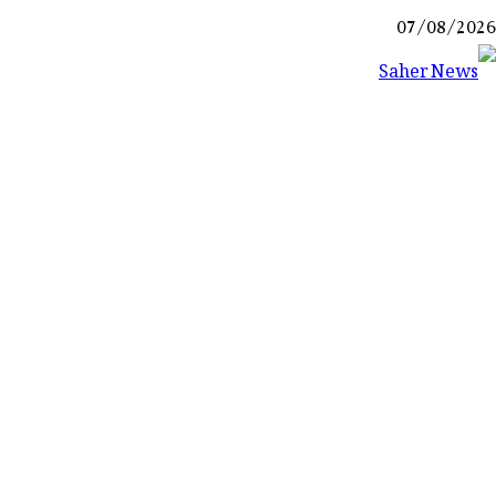
Ski
07/08/2026
t
conten
Saher News
نیوز پورٹل