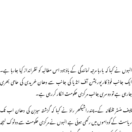
انہوں نے کہا کہ بارہا مرتبہ نمائندگی کے باؤجود اس مطالبہ کو نظرانداز کیا جارہا ہے۔
ایک جانب فوڈ کارپوریشن آف انڈیا کی جانب سے دھان خریدی کی حامی بھری
جارہی ہے تو دوسری جانب مرکزی حکومت انکار کررہی ہے۔
چیف منسٹر تلنگانہ کے۔چندراشیکھر راؤ نے کہا کہ گزشتہ سیزن کی دھان اب تک
ریاست کے گوداموں میں رکھی ہوئی ہے انہوں نے مرکزی حکومت سے دوٹوک لہجہ