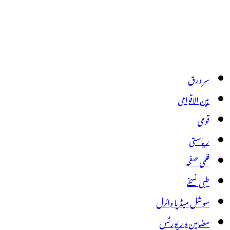
سر ورق
بین الاقوامی
قومی
ریاستی
فلمی صفحہ
طبی نسخے
سوشل میڈیا وائرل
مضامین و رپورٹس