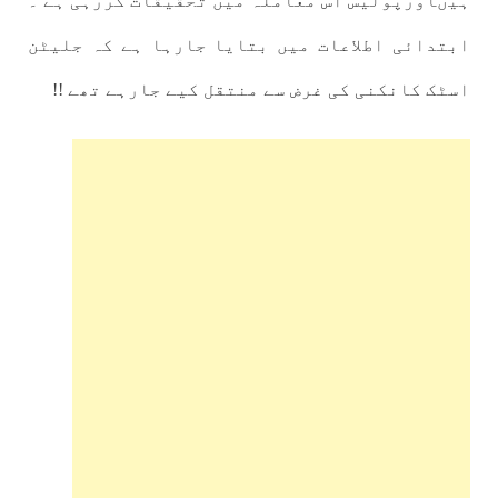
ہیںاورپولیس اس معاملہ میں تحقیقات کررہی ہے ۔
ابتدائی اطلاعات میں بتایا جارہا ہے کہ جلیٹن
اسٹک کانکنی کی غرض سے منتقل کیے جارہے تھے !!