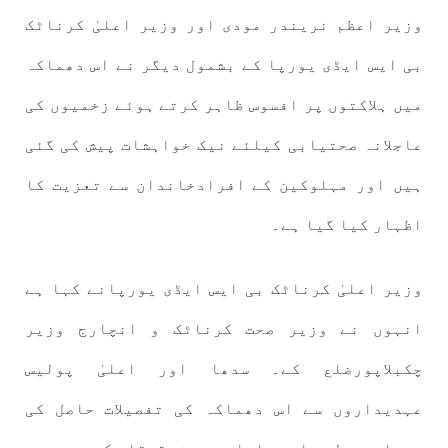
وزیر اعظم نریندر مودی اور وزیر اعلیٰ کرناٹک
بی ایس ایڈی یورپا کے بشمول دیگر نے اس دھماکہ
میں ہلاکتوں پر افسوس ظاہر کرتے ہوئے زخمیوں کی
عاجلانہ صحتیابی کیلئے نیک خواہشات پیش کی گئی
ہیں اور مہلوکین کے افرادخاندان سے تعزیت کا
اظہار کیا گیا ہے۔
وزیر اعلیٰ کرناٹک بی ایس ایڈی یورپانے کہا ہے
انہوں نے وزیر صحت کرناٹک و انچارج وزیر
چکبلاپورضلع کے۔ سدھا اور اعلیٰ پولیس
عہدیداروں سے اس دھماکہ کی تفصیلات حاصل کی