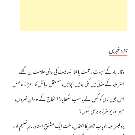
تازہ خبریں
وقارآباد کے سپوت رحمت پاشا انسانیت کی عالمی علامت بن گئے،
آسٹریلیا کے سڈنی میں کئی جانیں بچائیں، مستقل رہائش کا اعزاز حاصل
اس جین زی کو کس نے یہ سب سکھایا؟ احتجاج کے دوران نعروں،
میمز اور پوسٹرز پر برہمی کیوں؟
پروفیسر عبدالوہاب قیصر کا انتقال، ملت ایک مشفق استاد، ماہرِتعلیم اور