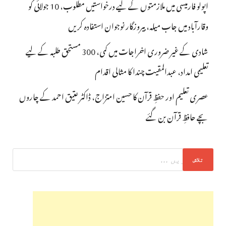
اپولو فارمیسی میں ملازمتوں کے لیے درخواستیں مطلوب، 10 جولائی کو
وقارآباد میں جاب میلہ، بیروزگار نوجوان استفادہ کریں
شادی کے غیر ضروری اخراجات میں کمی، 300 مستحق طلبہ کے لیے
تعلیمی امداد، عبدالمقیت چندا کا مثالی اقدام
عصری تعلیم اور حفظِ قرآن کا حسین امتزاج، ڈاکٹر عتیق احمد کے چاروں
بچے حافظِ قرآن بن گئے