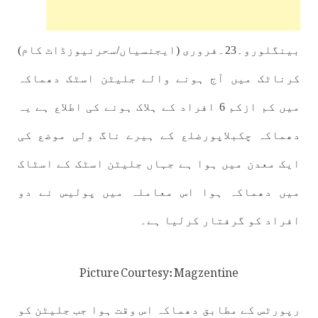
بینگلورو۔23۔فروری (ایجنسیاں/سحرنیوزڈاٹ کام)
کرناٹک میں آج ہونے والے جلیٹن اسٹک دھماکہ
میں کم ازکم 6 افراد کے ہلاک ہونے کی اطلاع ہے یہ
دھماکہ چکبلاپورضلع کے ہیرے ناگ ولی موضع کی
ایک معدن میں ہوا ہے جہاں جلیٹن اسٹک کے اسٹاک
میں دھماکہ ہوا اس معاملہ میں پولیس نے دو
افراد کو گرفتار کرلیا ہے۔
Picture Courtesy: Magzentine
رپورٹس کے مطابق دھماکہ اس وقت ہوا جب جلیٹن کو