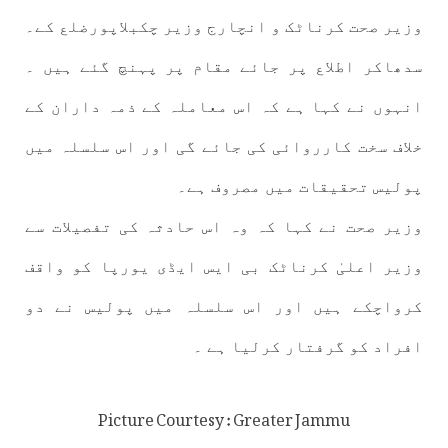
وزیر صحت کرناٹک و انچارج وزیر چکبلاپورضلع کے۔
سدھاکر اطلاع پر جائے مقام پر پہنچ گئے ہیں ۔
انہوں نے کہا ہے کہ اس معاملہ کے ذمہ داران کے
خلاف سخت کارروائی کی جائے گی اور اس سلسلہ میں
پولیس تحقیقات میں مصروف ہے۔
وزیر صحت نے کہا کہ وہ اس حادثہ کی تفصیلات سے
وزیر اعلیٰ کرناٹک بی ایس ایڈی یورپا کو واقف
کرواچکے ہیں اور اس سلسلہ میں پولیس نے دو
افراد کو گرفتار کرلیا ہے ۔
Picture Courtesy : Greater Jammu