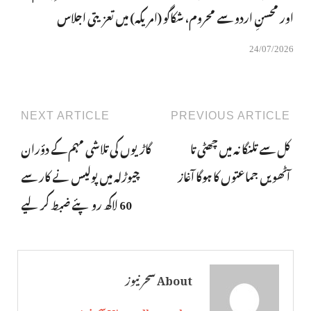
اور محسنِ اردو سے محروم، شکاگو (امریکہ) میں تعزیتی اجلاس
24/07/2026
NEXT ARTICLE
PREVIOUS ARTICLE
کل سے تلنگانہ میں چھٹی تا
گاڑیوں کی تلاشی مہم کے دؤران
آٹھویں جماعتوں کا ہوگا آغاز
چیوڑلہ میں پولیس نے کار سے
60 لاکھ روپئے ضبط کرلیے
About سحر نیوز