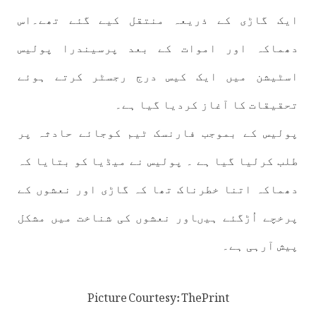
ایک گاڑی کے ذریعہ منتقل کیے گئے تھے۔اس
دھماکہ اور اموات کے بعد پرسیندرا پولیس
اسٹیشن میں ایک کیس درج رجسٹر کرتے ہوئے
تحقیقات کا آغاز کردیا گیا ہے۔
پولیس کے بموجب فارنسک ٹیم کوجائے حادثہ پر
طلب کرلیا گیا ہے ۔ پولیس نے میڈیا کو بتایا کہ
دھماکہ اتنا خطرناک تھا کہ گاڑی اور نعشوں کے
پرخچے اُڑگئے ہیںاور نعشوں کی شناخت میں مشکل
پیش آرہی ہے۔
Picture Courtesy: ThePrint