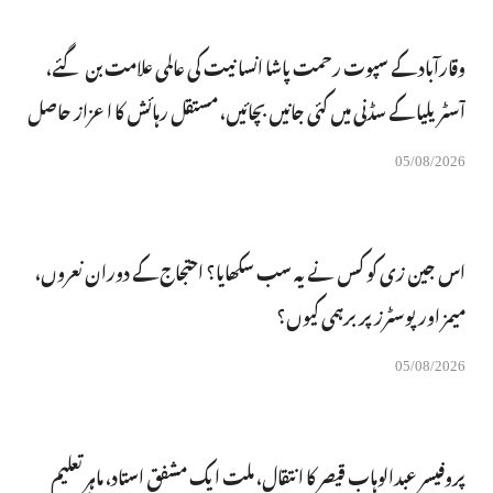
وقارآباد کے سپوت رحمت پاشا انسانیت کی عالمی علامت بن گئے،
آسٹریلیا کے سڈنی میں کئی جانیں بچائیں، مستقل رہائش کا اعزاز حاصل
05/08/2026
اس جین زی کو کس نے یہ سب سکھایا؟ احتجاج کے دوران نعروں،
میمز اور پوسٹرز پر برہمی کیوں؟
05/08/2026
پروفیسر عبدالوہاب قیصر کا انتقال، ملت ایک مشفق استاد، ماہرِتعلیم