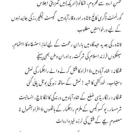
محسنِ اردو سے محروم، شکاگو (امریکہ) میں تعزیتی اجلاس
گورنمنٹ ڈگری کالج تانڈور اور وقارآباد میں گیسٹ لیکچررز کی جائیدادوں
کے لیے درخواستیں مطلوب
تانڈور کی جدید عیدگاہ میں بارانِ رحمت کے لیےنمازِ استسقاء کا اہتمام,
سینکڑوں فرزند اسلام کی شرکت, برادران وطن بھی پہنچے
تلنگانہ : شاہ آباد میں 6 ا فراد کا قتل کرنے والے راجکمار کی نعش
دستیاب، خودکشی کا شبہ ! نعش کے ساتھ زہر کی بوتل پائی گئی
تلنگانہ : رنگاریڈی ضلع کے شاہ آباد میں درندگی کا ننگا ناچ، انسانیت
شرمسار ، پو کسو کیس کے ملزم راجکمار کے ہاتھوں 6 افراد بشمول 2
معصوم بچے کے قتل کی لرزہ خیز واردات