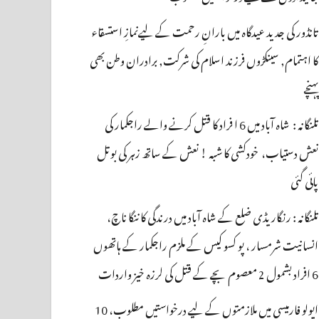
تانڈور کی جدید عیدگاہ میں بارانِ رحمت کے لیےنمازِ استسقاء
کا اہتمام, سینکڑوں فرزند اسلام کی شرکت, برادران وطن بھی
پہنچے
تلنگانہ : شاہ آباد میں 6 ا فراد کا قتل کرنے والے راجکمار کی
نعش دستیاب، خودکشی کا شبہ ! نعش کے ساتھ زہر کی بوتل
پائی گئی
تلنگانہ : رنگاریڈی ضلع کے شاہ آباد میں درندگی کا ننگا ناچ،
انسانیت شرمسار ، پو کسو کیس کے ملزم راجکمار کے ہاتھوں
6 افراد بشمول 2 معصوم بچے کے قتل کی لرزہ خیز واردات
اپولو فارمیسی میں ملازمتوں کے لیے درخواستیں مطلوب، 10