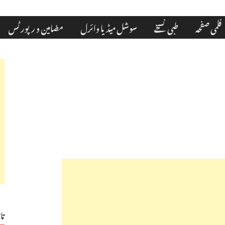
فلمی صفحہ
طبی نسخے
سوشل میڈیا وائرل
مضامین و رپورٹس
تا