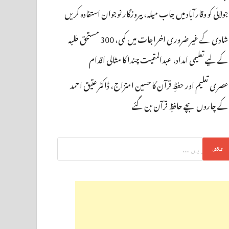
جولائی کو وقارآباد میں جاب میلہ، بیروزگار نوجوان استفادہ کریں
شادی کے غیر ضروری اخراجات میں کمی، 300 مستحق طلبہ
کے لیے تعلیمی امداد، عبدالمقیت چندا کا مثالی اقدام
عصری تعلیم اور حفظِ قرآن کا حسین امتزاج، ڈاکٹر عتیق احمد
کے چاروں بچے حافظِ قرآن بن گئے