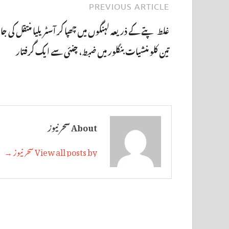
PREVIOUS ARTICLE
غلط پتے کے ذریعہ لہنگوں میں چھپا کر آسٹریلیا منتقل کی ج
تین کلو منشیات بنگلور میں ضبط، چنئی سے ایک گرفتار
About سحر نیوز
View all posts by سحر نیوز →