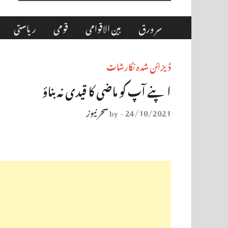
سر ورق
بین الاقوامی
قومی
ریاستی
ڈیزائن شدہ نگارشات
اپنے آپ کو ماضی کا قیدی نہ بناؤ
24/10/2021
سحر نیوز
by
-