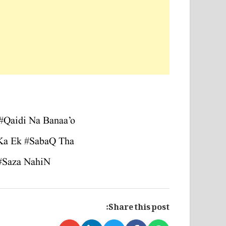
#Qaidi Na Banaa’o
Ka Ek #SabaQ Tha
#Saza NahiN
Share this post: