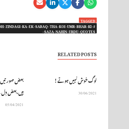
TAGGED
OH-ZINDAGI-KA-EK-SABAQ-THA-KOI-UMR-BHAR-KI-
SAZA-NAHIN-URDU-QUOTES-
RELATED POSTS
لوگ خوش نہیں ہوتے !
بعض صورتیں دِل
ہیں،بعض دِل س
30/06/2021
05/04/2021