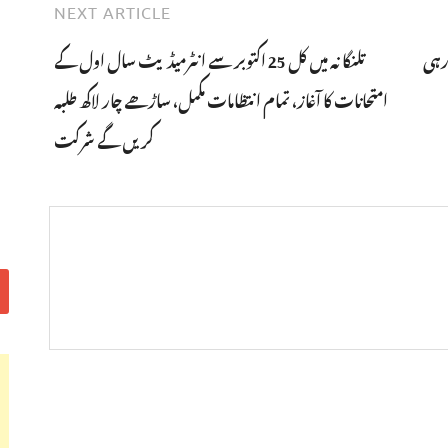
NEXT ARTICLE
ارہی
تلنگانہ میں کل 25 اکتوبر سے انٹرمیڈیٹ سال اول کے
امتحانات کا آغاز، تمام انتظامات مکمل، ساڑھے چار لاکھ طلبہ
کریں گے شرکت