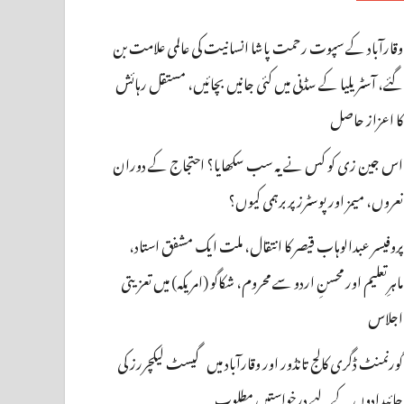
وقارآباد کے سپوت رحمت پاشا انسانیت کی عالمی علامت بن
گئے، آسٹریلیا کے سڈنی میں کئی جانیں بچائیں، مستقل رہائش
کا اعزاز حاصل
اس جین زی کو کس نے یہ سب سکھایا؟ احتجاج کے دوران
نعروں، میمز اور پوسٹرز پر برہمی کیوں؟
پروفیسر عبدالوہاب قیصر کا انتقال، ملت ایک مشفق استاد،
ماہرِتعلیم اور محسنِ اردو سے محروم، شکاگو (امریکہ) میں تعزیتی
اجلاس
گورنمنٹ ڈگری کالج تانڈور اور وقارآباد میں گیسٹ لیکچررز کی
جائیدادوں کے لیے درخواستیں مطلوب