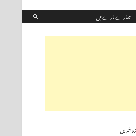
ہمارے بارے میں
زہ خبریں