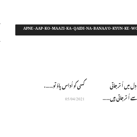
#APNE-AAP-KO-MAAZI-KA-QAIDI-NA-BANAA'O-KYUN-KE-W
 میں اُترجاتی
کسی کو اُداس پاؤ تو…….
ے اُترجاتی ہیں……
05/04/2021