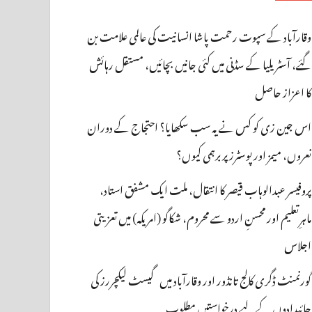
وقارآباد کے سپوت رحمت پاشا انسانیت کی عالمی علامت بن
گئے، آسٹریلیا کے سڈنی میں کئی جانیں بچائیں، مستقل رہائش
کا اعزاز حاصل
اس جین زی کو کس نے یہ سب سکھایا؟ احتجاج کے دوران
نعروں، میمز اور پوسٹرز پر برہمی کیوں؟
پروفیسر عبدالوہاب قیصر کا انتقال، ملت ایک مشفق استاد،
ماہرِتعلیم اور محسنِ اردو سے محروم، شکاگو (امریکہ) میں تعزیتی
اجلاس
گورنمنٹ ڈگری کالج تانڈور اور وقارآباد میں گیسٹ لیکچررز کی
جائیدادوں کے لیے درخواستیں مطلوب