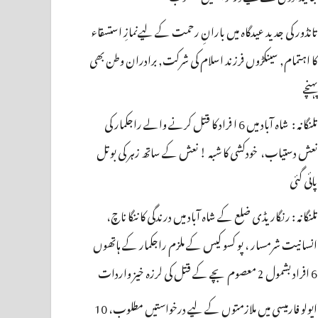
تانڈور کی جدید عیدگاہ میں بارانِ رحمت کے لیےنمازِ استسقاء
کا اہتمام, سینکڑوں فرزند اسلام کی شرکت, برادران وطن بھی
پہنچے
تلنگانہ : شاہ آباد میں 6 ا فراد کا قتل کرنے والے راجکمار کی
نعش دستیاب، خودکشی کا شبہ ! نعش کے ساتھ زہر کی بوتل
پائی گئی
تلنگانہ : رنگاریڈی ضلع کے شاہ آباد میں درندگی کا ننگا ناچ،
انسانیت شرمسار ، پو کسو کیس کے ملزم راجکمار کے ہاتھوں
6 افراد بشمول 2 معصوم بچے کے قتل کی لرزہ خیز واردات
اپولو فارمیسی میں ملازمتوں کے لیے درخواستیں مطلوب، 10