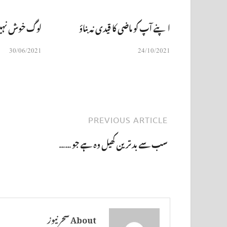
اپنے آپ کو ماضی کا قیدی نہ بناؤ
لوگ خوش نہی
30/06/2021
24/10/2021
PREVIOUS ARTICLE
سب سے بدترین کھیل وہ ہے جو ……
About سحر نیوز