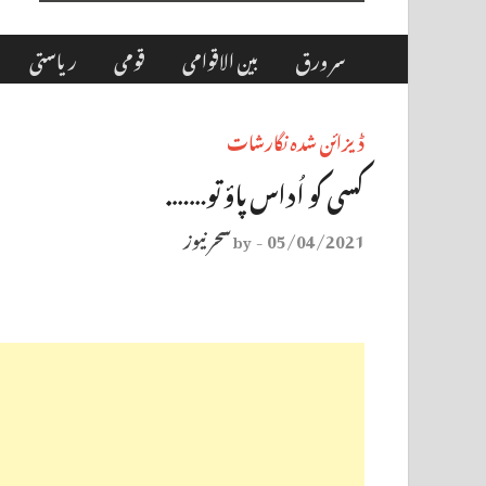
سر ورق
بین الاقوامی
قومی
ریاستی
ڈیزائن شدہ نگارشات
کسی کو اُداس پاؤ تو…….
05/04/2021
سحر نیوز
by
-