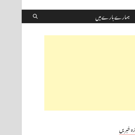
ہمارے بارے میں
زہ خبریں