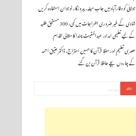
جولائی کو وقارآباد میں جاب میلہ، بیروزگار نوجوان استفادہ کریں
شادی کے غیر ضروری اخراجات میں کمی، 300 مستحق طلبہ
کے لیے تعلیمی امداد، عبدالمقیت چندا کا مثالی اقدام
عصری تعلیم اور حفظِ قرآن کا حسین امتزاج، ڈاکٹر عتیق احمد
کے چاروں بچے حافظِ قرآن بن گئے