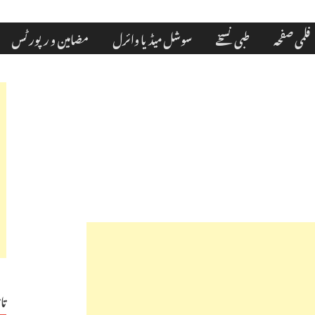
فلمی صفحہ
طبی نسخے
سوشل میڈیا وائرل
مضامین و رپورٹس
تا