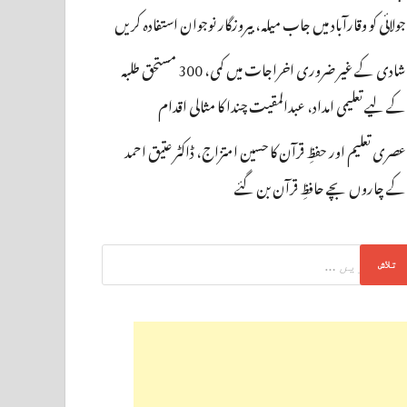
جولائی کو وقارآباد میں جاب میلہ، بیروزگار نوجوان استفادہ کریں
شادی کے غیر ضروری اخراجات میں کمی، 300 مستحق طلبہ
کے لیے تعلیمی امداد، عبدالمقیت چندا کا مثالی اقدام
عصری تعلیم اور حفظِ قرآن کا حسین امتزاج، ڈاکٹر عتیق احمد
کے چاروں بچے حافظِ قرآن بن گئے