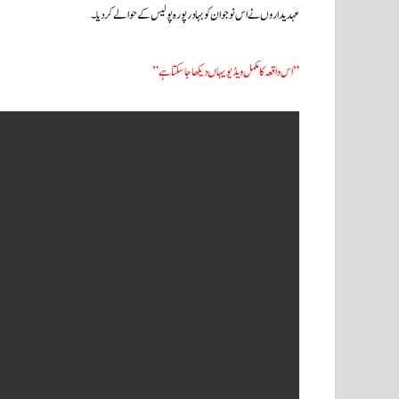
عہدیداروں نے اس نوجوان کو بہادر پورہ پولیس کے حوالے کردیا۔
” اس واقعہ کا مکمل ویڈیو یہاں دیکھا جاسکتا ہے”