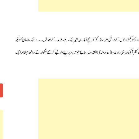
رہ کو دیکھنے والوں کے ہوش ضرور اڑگئے کہ نیچے ایک ببر شیر ایک لمبے عرصہ کے بعد قریب سے ایک انسان کو دیکھ
ظر آگئی اور شاید بہت سال بعد منہ کا ذائقہ بدل جائے؟
وہیں اوپر اپنے پیر لمبے کرکے سکون کے ساتھ بیٹھا ہوا ایک