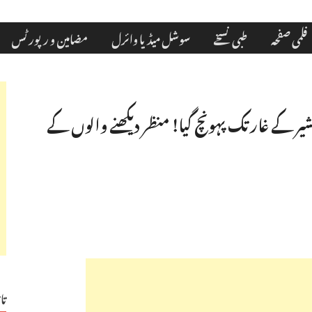
فلمی صفحہ
طبی نسخے
سوشل میڈیا وائرل
مضامین و رپورٹس
شیر کے غار تک پہونچ گیا! منظر دیکھنے والوں کے
تا