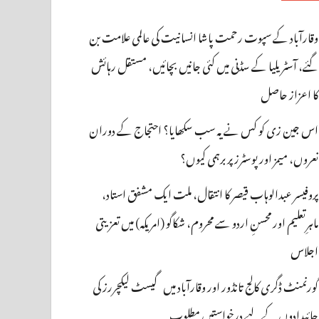
وقارآباد کے سپوت رحمت پاشا انسانیت کی عالمی علامت بن
گئے، آسٹریلیا کے سڈنی میں کئی جانیں بچائیں، مستقل رہائش
کا اعزاز حاصل
اس جین زی کو کس نے یہ سب سکھایا؟ احتجاج کے دوران
نعروں، میمز اور پوسٹرز پر برہمی کیوں؟
پروفیسر عبدالوہاب قیصر کا انتقال، ملت ایک مشفق استاد،
ماہرِتعلیم اور محسنِ اردو سے محروم، شکاگو (امریکہ) میں تعزیتی
اجلاس
گورنمنٹ ڈگری کالج تانڈور اور وقارآباد میں گیسٹ لیکچررز کی
جائیدادوں کے لیے درخواستیں مطلوب