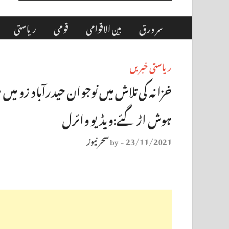
سر ورق
بین الاقوامی
قومی
ریاستی
ریاستی خبریں
خزانہ کی تلاش میں نوجوان حیدرآباد زو میں 
ہوش اڑگئے:ویڈیو وائرل
23/11/2021
سحر نیوز
by
-