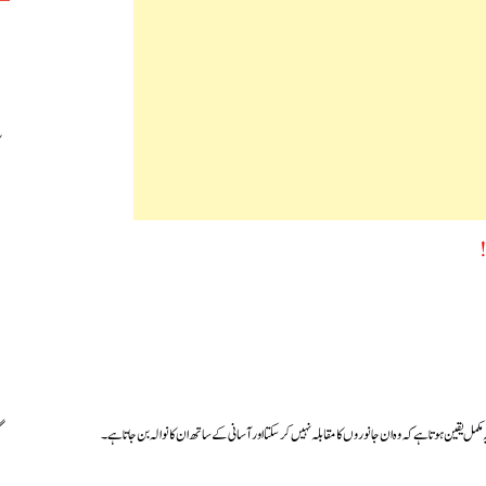
!
ہ مکمل یقین ہوتا ہے کہ وہ ان جانوروں کا مقابلہ نہیں کرسکتا اور آسانی کے ساتھ ان کا نوالہ بن جاتا ہے۔