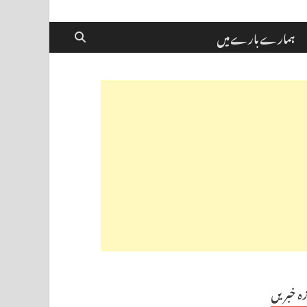
ہمارے بارے میں
زہ خبریں