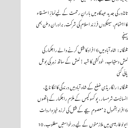
تانڈور کی جدید عیدگاہ میں بارانِ رحمت کے لیےنمازِ استسقاء
کا اہتمام, سینکڑوں فرزند اسلام کی شرکت, برادران وطن بھی
پہنچے
تلنگانہ : شاہ آباد میں 6 ا فراد کا قتل کرنے والے راجکمار کی
نعش دستیاب، خودکشی کا شبہ ! نعش کے ساتھ زہر کی بوتل
پائی گئی
تلنگانہ : رنگاریڈی ضلع کے شاہ آباد میں درندگی کا ننگا ناچ،
انسانیت شرمسار ، پو کسو کیس کے ملزم راجکمار کے ہاتھوں
6 افراد بشمول 2 معصوم بچے کے قتل کی لرزہ خیز واردات
اپولو فارمیسی میں ملازمتوں کے لیے درخواستیں مطلوب، 10