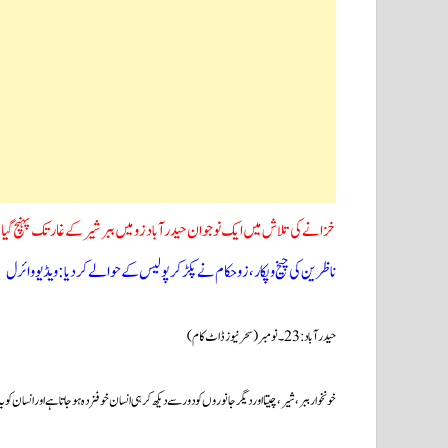
خزانے کی تلاش میں ایک نوجوان حیدرآباد زو میں ببر شیرکے غار تک پہنچ گیا
ناظرین کی چیخ وپکار، زوحکام نے پکڑ کر پولیس کے حوالے کردیا: ویڈیو وائرل
حیدرآباد:23۔نومبر(سحرنیوزڈاٹ کام)
خونخوار ببر ،شیر ،چیتا اور دیگر جانوروں کو دور سے دیکھ کر ہی انسان خوفزدہ ہوجاتاہے اور انسان کو ی