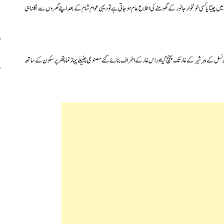
ں چیتا یا کسی خونخوار جانور کے گھومنے کی اطلاع عام ہوجاتی ہے تو دیہی عوام شام کے بعد اپنے گھروں سے نکلنا ہی
 نسل کے ببر شیر کے غار تک پہنچ گیا اور اس غار کے اطراف بنائے گئے مصنوعی چٹیلے پہاڑ نما پتھر پر سکون کے ساتھ