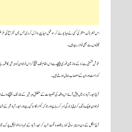
اس خطرناک منظر کی کسی نے ویڈیو لے کرسوشل میڈیا پر وائرل کردی جس میں تفریح کی غرض سے زو
گالیوں سے بھی نواز رہے ہیں۔
خوش قسمتی سے زو کے ملازمین فوری پیچھے سے اس مقام تک پہنچ کر اس نوجوان کو ببر شیر کا لقمہ 
کو راحت اور ان کے اعصاب بحال ہوتے ہیں۔
نوجوان بھیک مانگ کر اپنی زندگی بسر کررہا ہے اور جو کہ کیسرا کا ساکن ہے اور
حیدرآباد شہر کے فٹ 
آج منگل کے دن دوپہر سائی کمار باقاعدہ ٹکٹ خرید کر حیدرآباد کے نہرو زوالوجیکل پارک میں 