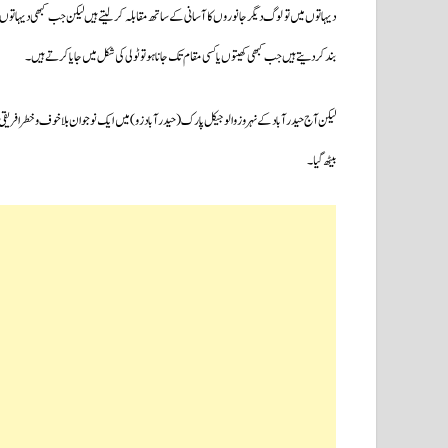
دیہاتوں میں تو لوگ دیگر جانوروں کا آسانی کے ساتھ مقابلہ کرلیتے ہیں لیکن جب کبھی دیہاتوں می
بند کردیتے ہیں جب کبھی کھیتوں یا کسی مقام تک جانا ہو تو ٹولی کی شکل میں جایا کرتے ہیں۔
لیکن آج حیدرآباد کے نہرو زوالوجیکل پارک (حیدرآباد زو ) میں ایک نوجوان بلاخوف وخطر افریقی
بیٹھ گیا۔