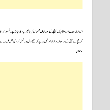
اس نوجوان نے اس مقام تک پہنچنے کے بعد خوف محسوس کیا یا نہیں یہ وہی جانتا ہے۔لیکن اس نظا
کر نیچے بے چینی کے ساتھ ادر ادھر ادھر ٹہل رہا ہے کہ کتنے سال بعد نسل آدم کی شکل قریب سے ن
نوجوان!