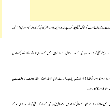
 میں آئے ہوئے کئی لوگ چیخ و پکار کر رہے ہیں چند ایک تو اس منظر کو دیکھ کر نوجوان کو حیدرآبادی مشہور
بننے سے پہلے کھینچ کر بحفاظت ببر شیر کے غار سے نکال لے جاتے ہیں۔جس کے بعد اس خوفناک نظارہ کو دیکھنے والوں
آج حیدرآباد زو میں پیش آئے اس واقعہ کی تفصیلات کے متعلق ببرشیر کے غار تک پہنچنے والے اس نوجوان کا نام سائی کمار(31 سالہ) بتایا گیا ہے۔جس کے والدین کا حال ہی میں انتقال ہوا ہے۔اس وقت سے یہ
پاتھ ہی اس کا ٹھکانہ ہیں۔
داخل ہوا تھا۔ساڑھے تین بجے سائی کمار زو میں موجود افریقی ببر شیر کے غار تک پہنچ گیا تھا۔بعدازاں
زو کے