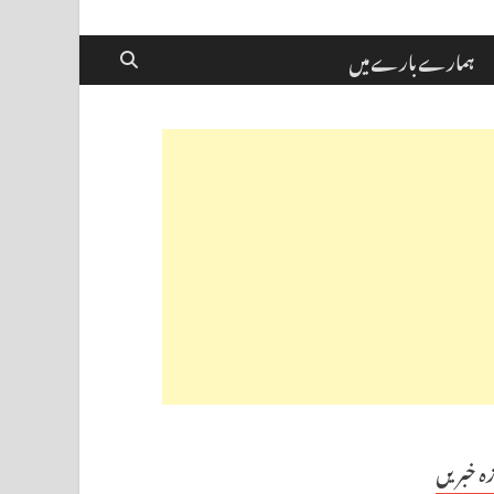
ہمارے بارے میں
زہ خبریں