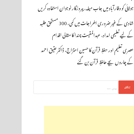
جولائی کو وقارآباد میں جاب میلہ، بیروزگار نوجوان استفادہ کریں
شادی کے غیر ضروری اخراجات میں کمی، 300 مستحق طلبہ
کے لیے تعلیمی امداد، عبدالمقیت چندا کا مثالی اقدام
عصری تعلیم اور حفظِ قرآن کا حسین امتزاج، ڈاکٹر عتیق احمد
کے چاروں بچے حافظِ قرآن بن گئے