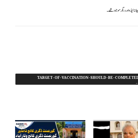
لا نائیڈو اور دیگر موجود تھے۔
#100%-TARGET-OF-VACCINATION-SHOULD-BE-COMPLE