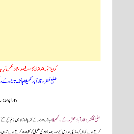
کوویڈ ٹیکہ اندازی کا صد فیصد نشانہ مکمل کیا
ضلع کلکٹر وقارآباد نکھیلا اچانک تانڈور کے 
وقارآباد/تانڈور: 09۔ڈسمبر(سحرنیوزڈاٹ ک
ضلع کلکٹر وقارآباد محترمہ کے۔نکھیلا
اچانک تانڈور کے کنیا پاٹھاشالا میں قائم کیے گئے
کرتے ہوئے کہا کہ کوویڈ ٹیکہ اندازی کے صد فیصد نشانہ کی تکمیل کو نظرانداز کرتے ہوئے تساہلی اور