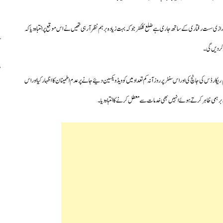
ازی سست رفتاری کے ساتھ جاری ہے ضلع کلکٹر جو کہ بہت زیادہ برہم نظر آرہی تھیں نے اس موقع پر انتباہ دیا کہ
 کردیں گی۔
کارڈس کی جانچ کی اور اس سنٹر پر روزآنہ کم تعداد میں کوویڈ ویکسین دئیے جانے پر عدم اطمینان کا اظہار کیا اور اس
بھی برہمی ظاہر کرتے ہوئے انہیں بھی خدمات سے معطل کرنے کا انتباہ دیا۔