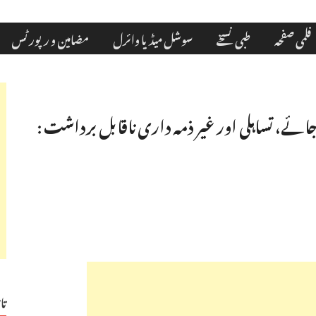
فلمی صفحہ
طبی نسخے
سوشل میڈیا وائرل
مضامین و رپورٹس
یا جائے، تساہلی اور غیر ذمہ داری ناقابل برداشت :
تا