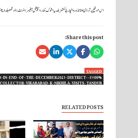
اس موقع پر آر ڈی او تانڈور و انچارج کمشنر بلدیہ اشوک کمار،اسپیشل آفیسر ہنمنت راؤ،تحصیلدار چنپ
Share this post:
TAGGED
TED-IN-END-OF-THE-DECEMBER2021-DISTRICT-
COLLECTOR-VIKARABAD-K-NIKHILA-VISITS-TANDUR-
RELATED POSTS