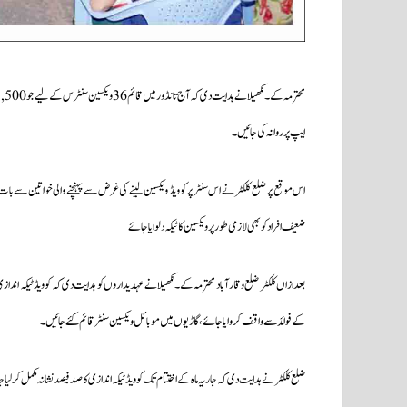
ایپ پر روانہ کی جائیں۔
اس موقع پر ضلع کلکٹر نے اس سنٹر پر کوویڈ ویکسین لینے کی غرض سے پہنچنے والی خواتین سے بات
ضعیف افراد کو بھی لازمی طورپر ویکسین کا ٹیکہ دلوایا جائے
بعدازاں کلکٹر ضلع وقارآباد محترمہ کے۔نکھیلا نے عہدیداروں کو ہدایت دی کہ کوویڈ ٹیکہ ان
کے فوائد سے واقف کروایا جائے،گاڑیوں میں موبائل ویکسین سنٹر قائم کئے جائیں۔
ضلع کلکٹر نے ہدایت دی کہ جاریہ ماہ کے اختتام تک کوویڈ ٹیکہ اندازی کا صد فیصد نشانہ مکمل کرلیا