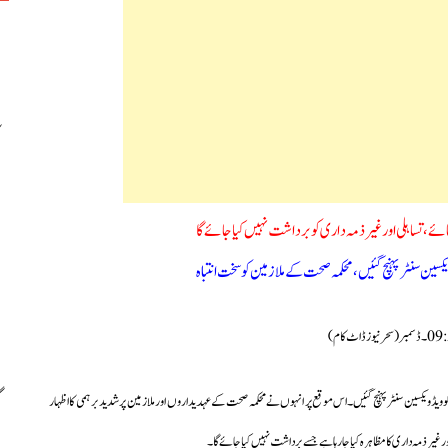
 جائے،تساہلی اور غیر ذمہ داری کو برداشت نہیں کیا جائے گا
ویکسین سنٹر پہنچ گئیں،محکمہ صحت کے ملازمین کو سخت انتباہ
ام)
 کوویڈ ویکسین سنٹر پہنچ گئیں۔اس موقع پر انہوں نے محکمہ صحت کے عہدیداروں اور ملازمین پر شدید برہمی کا اظہار
 غیر ذمہ داری کا مظاہرہ کیا جارہا ہے جسے برداشت نہیں کیا جائے گا۔