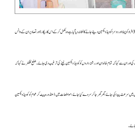
محترمہ کے۔نکھیلا نے ہدایت دی کہ آج تانڈور میں قائم 36 ویکسین سنٹرس کے لیے جو 3,500 افراد کو پہلا اور دوسرا کوویڈ ویکسین دئیے جانے کا نشانہ دیا گیا ہے وہ مکمل کر کے اس کا ریکارڈ اور تصاویر ان کے واٹس
 کی اور ان سے کہا کہ تمام خاندان اور رشتہ داروں کوکوویڈ ویکسین لینے کی ترغیب دی جائے۔ضلع کلکٹر نے کہا کہ
دازی میں سرعت پیدا کی جائے،گھر گھر جاکر سروے کیا جائے،مواضعات میں ڈھنڈورہ پیٹ کر عوام کو کوویڈ ویکسین
 جائے۔