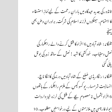
تانڈور کی جدید عیدگاہ میں بارانِ رحمت کے لیےنمازِ استسقاء
کا اہتمام, سینکڑوں فرزند اسلام کی شرکت, برادران وطن بھی
پہنچے
تلنگانہ : شاہ آباد میں 6 ا فراد کا قتل کرنے والے راجکمار کی
نعش دستیاب، خودکشی کا شبہ ! نعش کے ساتھ زہر کی بوتل
پائی گئی
تلنگانہ : رنگاریڈی ضلع کے شاہ آباد میں درندگی کا ننگا ناچ،
انسانیت شرمسار ، پو کسو کیس کے ملزم راجکمار کے ہاتھوں
6 افراد بشمول 2 معصوم بچے کے قتل کی لرزہ خیز واردات
اپولو فارمیسی میں ملازمتوں کے لیے درخواستیں مطلوب، 10