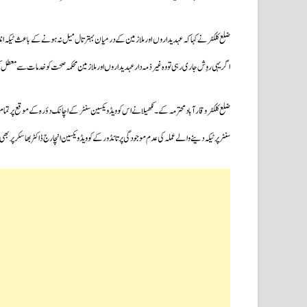
ضلع کلکٹر نے کہا کہ عہدیداروں اور ملازمین کے درمیان بہتر تال میل نہ ہونے کے باعث ٹیکہ اند
اگر یہی روِش جاری رہی تو وہ غیر ذمہ دار عہدیداروں اور ملازمین محکمہ صحت کو خدمات سے معطل
ضلع کلکٹر وقارآباد محترمہ کے۔نکھیلا نے اس کوویڈ ویکسین سنٹر کے اچانک دؤرہ کے موقع پر تمام ری
سنٹر پر ٹیکہ دینے والے عملہ کی عدم موجودگی پر تانڈور کے کوویڈ ویکسین انچارج ڈاکٹر بھاسکر پر 