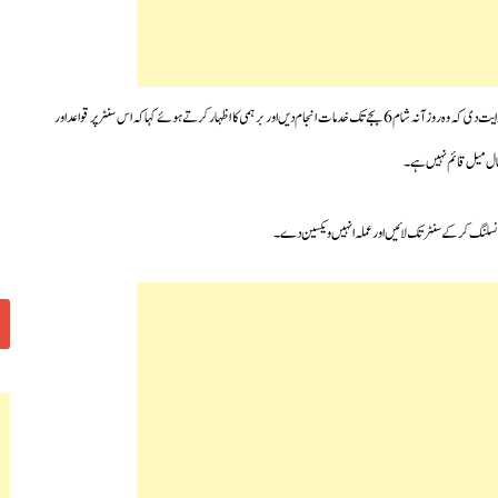
اس کوویڈ ویکسین سنٹر پر خدمات انجام دینے والے طبی عملہ کو ضلع کلکٹر محترمہ کے۔نکھیلا نے ہدایت دی کہ وہ روزآنہ شام 6 بجے تک خدمات انجام دیں اور برہمی کا اظہار کرتے ہوئے کہا کہ اس سنٹر پر قواعد اور
 تال میل قائم نہیں ہے۔
ونسلنگ کرکے سنٹر تک لائیں اور عملہ انہیں ویکسین دے۔