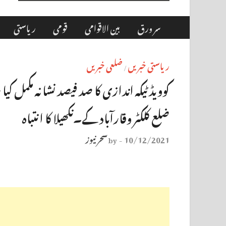
سر ورق
بین الاقوامی
قومی
ریاستی
ریاستی خبریں
ضلعی خبریں
/
کوویڈ ٹیکہ اندازی کا صد فیصد نشانہ مکمل ک
ضلع کلکٹر وقارآباد کے۔نکھیلا کا انتباہ
10/12/2021
سحر نیوز
by
-