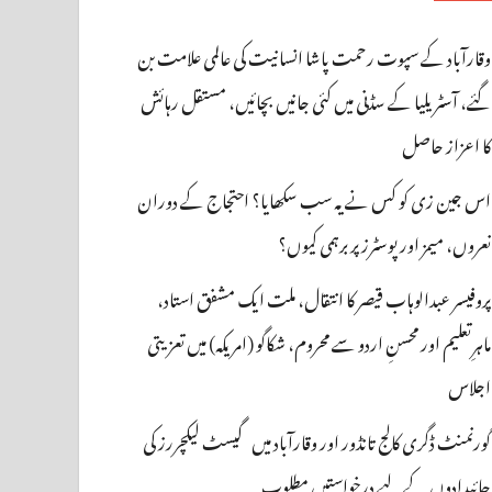
وقارآباد کے سپوت رحمت پاشا انسانیت کی عالمی علامت بن
گئے، آسٹریلیا کے سڈنی میں کئی جانیں بچائیں، مستقل رہائش
کا اعزاز حاصل
اس جین زی کو کس نے یہ سب سکھایا؟ احتجاج کے دوران
نعروں، میمز اور پوسٹرز پر برہمی کیوں؟
پروفیسر عبدالوہاب قیصر کا انتقال، ملت ایک مشفق استاد،
ماہرِتعلیم اور محسنِ اردو سے محروم، شکاگو (امریکہ) میں تعزیتی
اجلاس
گورنمنٹ ڈگری کالج تانڈور اور وقارآباد میں گیسٹ لیکچررز کی
جائیدادوں کے لیے درخواستیں مطلوب