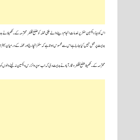
ہدایت پر عمل نہیں کیا جارہا ہے اس سے محسوس ہوتا ہے کہ سنٹرانچارج اور عملہ کے درمیان بہتر
محترمہ کے۔نکھیلا ضلع کلکٹر وقارآباد نے ہدایت دی کہ اب سوپروائزرس ویکسین نہ لینے والوں ک