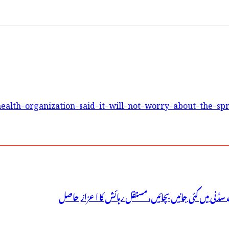
ealth-organization-said-it-will-not-worry-about-the-sp
سڈنی میں کئی جانیں بچائیں، مستقل رہائش کا اعزاز حاصل