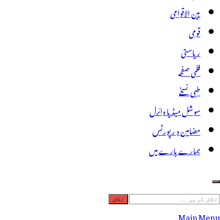
بین الاقوامی
قومی
ریاستی
فلمی صفحہ
طبی نسخے
سوشل میڈیا وائرل
مضامین و رپورٹس
ہمارے بارے میں
لاش
ریں
Main Menu