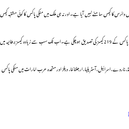
اکس وائرس کا کیس سامنے نہیں آیا ہے۔اور نہ ہی ملک میں منکی پاکس کا کوئی مشتبہ کیس
پاکستانی میڈیا ادارہ جیو نیوز نے یوروپی یونین کے”سینٹر فار ڈیزیز پریونٹیشن اینڈ کنٹرول(ای سی ڈی سی)کےحوالے سےاطلاع دی ہےکہ اب تک مختلف ممالک میں منکی پاکس کے 219 کیسز کی تصدیق ہوچکی ہے۔اب تک سب سے زیادہ کیسز برطانیہ میں
ڈ،ناروے،اسرائیل،آسٹریلیا،ارجنٹائنا، ویلز اور متحدہ عرب امارات میں منکی پاکس