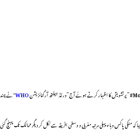
Mo
” پرتشویش کا اظہار کرتے ہوئے آج”ورلڈ ہیلتھ آرگنائزیشن
WHO
"نے چند
 بات پر تشویش کا اظہار کیا کہ منکی پاکس وباء پہلی مرتبہ مغربی و وسطی افریقہ سے نکل کر دیگر ممالک تک پہنچ گئی