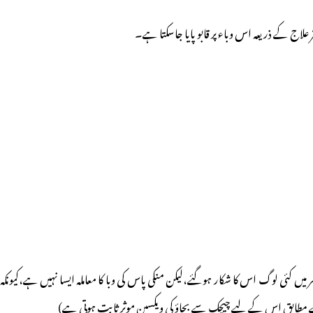
 علاج کے ذریعہ اس وباء پر قابو پایا جاسکتا ہے۔
 کئی لوگ اس کا شکار ہوگئے،لیکن منکی پاس کی وبا کا معاملہ ایسا نہیں ہے،کیونکہ
 کے مطابق اس کے لیے چیچک سے بچاؤ کی ویکسین موثر ثابت ہوتی ہے)