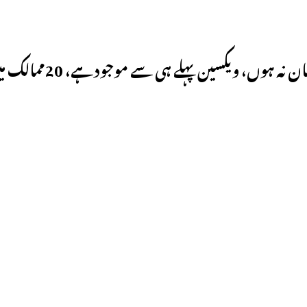
 ہی سے موجودہے، 20ممالک میں وبا:ورلڈ ہیلتھ آرگنائزیشن