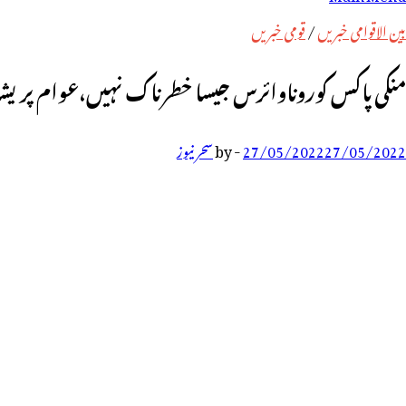
رائے:
بین الاقوامی خبریں
/
قومی خبریں
منکی پاکس کوروناوائرس جیسا خطرناک نہیں،عوام پریشان نہ ہوں، ویکسین پہلے
27/05/2022
27/05/2022
-
by
سحر نیوز