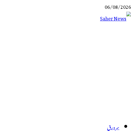
Ski
06/08/2026
t
conten
Saher News
نیوز پورٹل
سر ورق