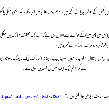
مالک میں منکی پاکس کےمتاثرین پائے گئے ہیں۔ تاہم ہندوستان میں اب تک ایک بھی منکی پ
رانس،جرمنی،پرتگال،سلوانیا،اسپین،سوئیڈن،نیدرلینڈز،ڈنمارک، چیک ریپبلک،سوئٹزرلین
کے کم از کم ایک ایک کیس کی تصدیق ہوئی ہے۔
 ویب سائٹ پر پڑھی جاسکتی ہیں۔”
https://urdu.geo.tv/latest/286844