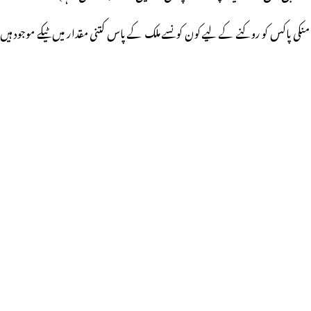
منکی پاکس کو روکنے کے لیے کون کونسے ملک کے پاس کتنی مقدار میں ٹیکے موجود ہیں