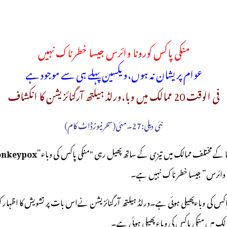
منکی پاکس کورونا وائرس جیسا خطرناک نہیں
عوام پریشان نہ ہوں،ویکسین پہلے ہی سے موجود ہے
فی الوقت 20 ممالک میں وبا،ورلڈ ہیلتھ آرگنائزیشن کا انکشاف
نئی دہلی:27۔مئی(سحرنیوزڈاٹ کام)
ا کے مختلف ممالک میں تیزی کے ساتھ پھیل رہی "منکی پاکس کی وباء”
nkeypox#
نا وائرس” جیسا خطرناک نہیں ہے۔
نائزیشن نے کہا ہے کہ فی الحال دنیا کے 20 ممالک میں منکی پاکس کی وباءپھیلی ہوئی ہے۔ورلڈ ہیلتھ آرگنائزیشن نےاس