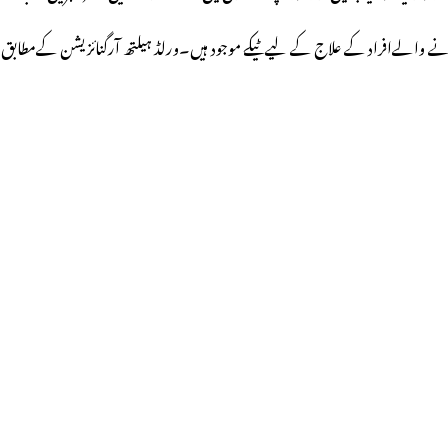
یں آنے والےافراد کے علاج کے لیے ٹیکے موجود ہیں۔ورلڈ ہیلتھ آرگنائزیشن کےمطابق 