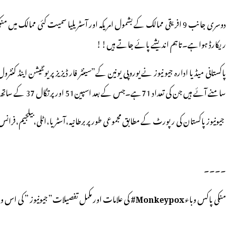
دوسری جانب 9 افریقی ممالک کے بشمول امریکہ اور آسٹریلیا سمیت کئی م
ریکارڈ ہواہے۔تاہم اندیشے پائے جاتے ہیں!!
سامنے آئے ہیں جن کی تعداد 71ہے۔جس کے بعد اسپین51 اور پرتگال 37 کے ساتھ بالترتیب دوسرے اور تیسرےنمبر پر ہیں۔
جیونیوز پاکستان کی رپورٹ کے مطابق مجموعی طور پر برطانیہ،آسٹریا،اٹلی،بیلجیم،ف
۔۔۔۔
منکی پاکس وباء
Monkeypox#
کی علامات اور مکمل تفصیلات” جیونیوز ” کی اس