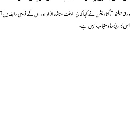
ورلڈ ہیلتھ آرگنائزیشن نے کہا کہ فی الوقت متاثرہ افراد اور ان کے قریبی رابطہ م
اس کا ریکارڈ دستیاب نہیں ہے۔