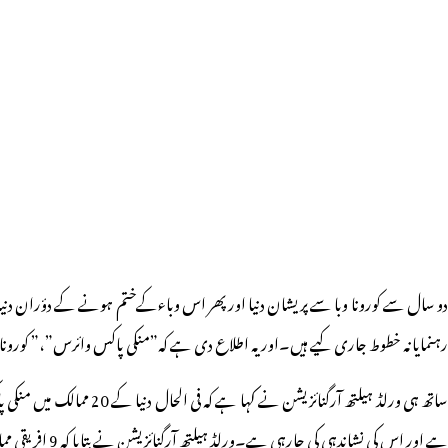
و سال سے کورونا وبا سے پریشان دنیا اور پھر اس وباءکےختم ہونے کے دؤران دنی
رہنمایانہ خطوط جاری کیے ہیں۔اور یہ اطلاع دی ہے کہ”منکی پاکس وائرس”،” کورو
ساتھ ہی ورلڈ ہیلتھ آرگ
ہے اور اس کی نشاندہی کی جارہی ہے۔ورلڈ ہیلتھ آرگنائزیشن نے بتایا کہ 9 افریقی ممالک میں منکی پاکس کی وباء پھیلی ہوئی ہے۔