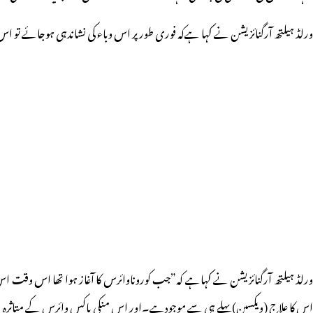
ورلڈ ہیلتھ آرگنائزیشن نے کہا ہےکہ فوری طور پر اس وباء کی نشاندہی ہوجائے تو اس کا ر
ورلڈ ہیلتھ آرگنائزیشن نے کہاہے کہ”جب کوروناوائرس کا آغاز ہوا تھا اس وقت اس کے
اس کا علاج (ویکسین) پہلے ہی سے موجودہے۔اور اس منکی پاکس وائرس کے متاثرہ افراد