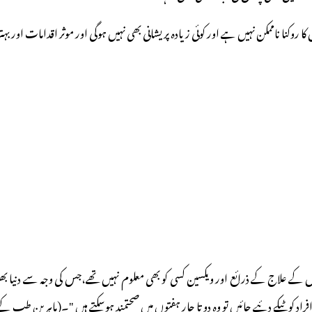
وکنا ناممکن نہیں ہے اور کوئی زیادہ پریشانی بھی نہیں ہوگی اور موثر اقدامات اور بہتر
 علاج کے ذرائع اور ویکسین کسی کو بھی معلوم نہیں تھے،جس کی وجہ سے دنیا بھر میں
 کو ٹیکے دئیے جائیں تو وہ دو تا چار ہفتوں میں صحتمند ہوسکتے ہیں "۔(ماہرین طب