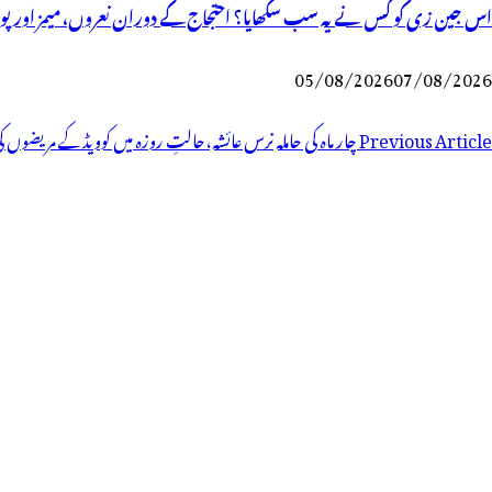
اس جین زی کو کس نے یہ سب سکھایا؟ احتجاج کے دوران نعروں، میمز اور پوسٹ
05/08/2026
07/08/2026
Previous Article
چار ماہ کی حاملہ نرس عائشہ،حالتِ روزہ میں کوویڈکے مریض