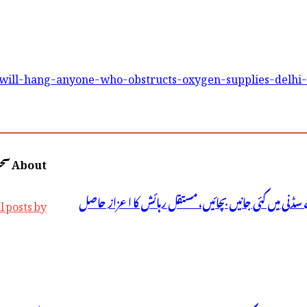
will-hang-anyone-who-obstructs-oxygen-supplies-delhi-h
About سحر نیوز
سڈنی میں کئی جانیں بچائیں، مستقل رہائش کا اعزاز حاصل
iew all posts by