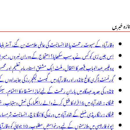
تازہ خبریں
وقارآباد کے سپوت رحمت پاشا انسانیت کی عالمی علامت بن گئے، آسٹریلی
اس جین زی کو کس نے یہ سب سکھایا؟ احتجاج کے دوران نعروں، میمز اور پ
پروفیسر عبدالوہاب قیصر کا انتقال، ملت ایک مشفق استاد، ماہرِتعلیم اور محس
گورنمنٹ ڈگری کالج تانڈور اور وقارآباد میں گیسٹ لیکچررز کی جائیدادوں
تانڈور کی جدید عیدگاہ میں بارانِ رحمت کے لیےنمازِ استسقاء کا اہتمام, سی
تلنگانہ : شاہ آباد میں 6 ا فراد کا قتل کرنے والے راجکمار کی نعش دستیاب، خودکشی کا شبہ ! نعش کے ساتھ زہر کی بوتل پائی گئی
تلنگانہ : رنگاریڈی ضلع کے شاہ آباد میں درندگی کا ننگا ناچ، انسانیت شرمسار ، پو کسو کیس کے ملزم راجکمار ک
اپولو فارمیسی میں ملازمتوں کے لیے درخواستیں مطلوب، 10 جولائی کو وقارآباد میں جاب میلہ، بیروزگار نوجوان استفادہ کریں