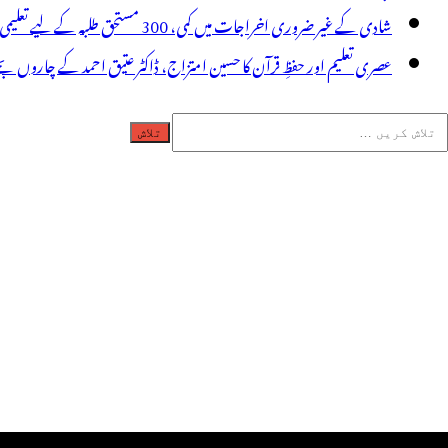
شادی کے غیر ضروری اخراجات میں کمی، 300 مستحق طلبہ کے لیے تعلیمی امداد، عبدالمقیت چندا کا مثالی اقدام
عصری تعلیم اور حفظِ قرآن کا حسین امتزاج، ڈاکٹر عتیق احمد کے چاروں بچے