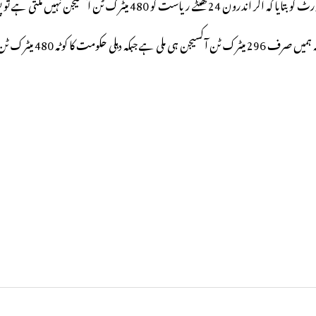
ملتی ہے تو پورا نظام بُری طرح بگڑ جائے گا۔
 کوٹہ 480 میٹرک ٹن ہے۔