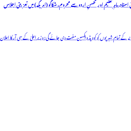
ستاد، ماہرِتعلیم اور محسنِ اردو سے محروم، شکاگو (امریکہ) میں تعزیتی اجلاس
انہ کے تمام شہریوں کو کوویڈ ویکسین مفت دی جائے گی: وزیر اعلیٰ کے سی آر کا اعلان