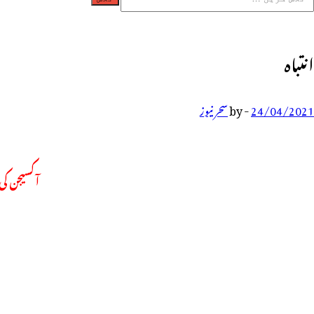
انتباہ
24/04/2021
-
by
سحر نیوز
آکسیجن کی