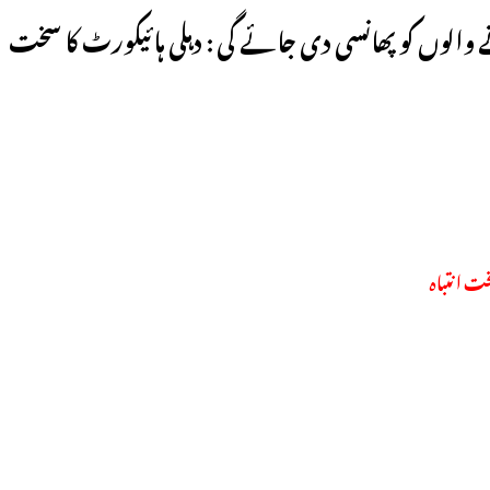
ے والوں کو پھانسی دی جائے گی : دہلی ہائیکورٹ کا سخت
خت انتباہ