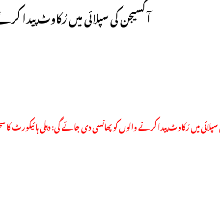
آکسیجن کی سپلائی میں رُکاوٹ پیدا کرن
 سپلائی میں رُکاوٹ پیدا کرنے والوں کو پھانسی دی جائے گی: دہلی ہائیکورٹ کا س