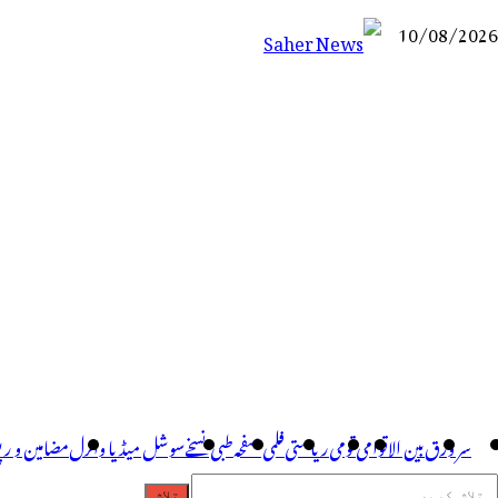
10/08/2026
Saher News
نیوز پورٹل
سر ورق
بین الاقوامی
قومی
ریاستی
فلمی صفحہ
طبی نسخے
سوشل میڈیا وائرل
مضامین و ر