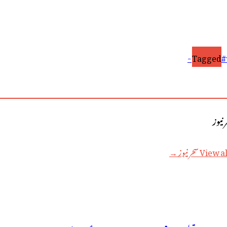
Tagged
#
V سحر نیوز →