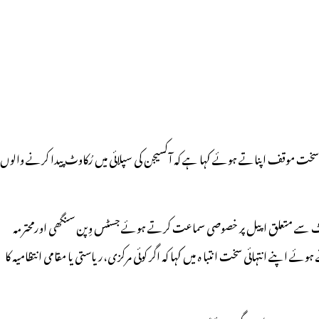
سخت موقف اپناتے ہوئے کہا ہے کہ آکسیجن کی سپلائی میں رُکاوٹ پیدا کرنے والوں
رُکاوٹ سے متعلق اپیل پر خصوصی سماعت کرتے ہوئے جسٹس وِپن سنگھی اورمحترمہ
ے اپنے انتہائی سخت انتبا ہ میں کہا کہ اگر کوئی مرکزی،ریاستی یا مقامی انتظامیہ کا