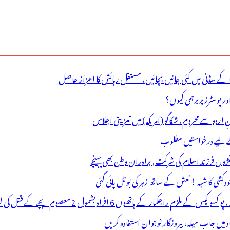
ا کے سڈنی میں کئی جانیں بچائیں، مستقل رہائش کا اعزاز حاصل
وسٹرز پر برہمی کیوں؟
نِ اردو سے محروم، شکاگو (امریکہ) میں تعزیتی اجلاس
 کے لیے درخواستیں مطلوب
نکڑوں فرزند اسلام کی شرکت, برادران وطن بھی پہنچے
ے ہاتھوں 6 افراد بشمول 2 معصوم بچے کے قتل کی لرزہ خیز واردات