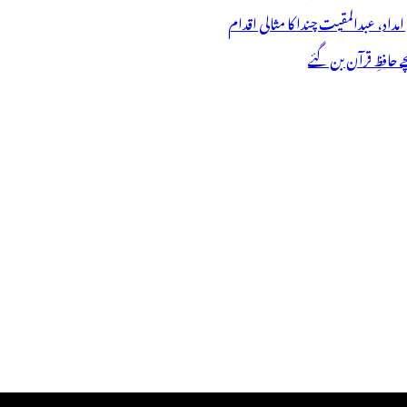
 حافظِ قرآن بن گئے