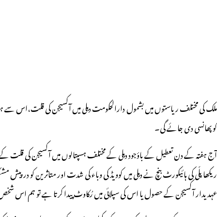
ملک کی مختلف ریاستوں میں بشمول دارالحکومت دہلی میں آکسیجن کی قلت،اس سے ہونے
کو پھانسی دی جائے گی۔
آج ہفتہ کے دن تعطیل کے باؤجود دہلی کے مختلف ہسپتالوں میں آکسیجن کی قلت 
ریکھا پلّی کی ہائیکورٹ بنچ نے دہلی میں کوویڈ کی وباء کی شدت اور متاثرین کو درپیش مش
عہدیدار آکسیجن کے حصول یا اس کی سپلائی میں رُکاوٹ پیدا کرتا ہے تو ہم اس شخ