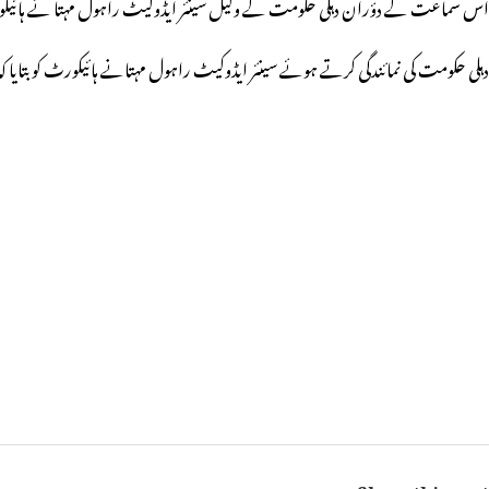
اس سماعت کے دؤران دہلی حکومت کے وکیل سینئر ایڈوکیٹ راہول مہتا نے ہائیکورٹ کو بتایا کہ اگر اندرون 24 گھنٹے ریاست کو 480 میٹرک ٹن آکسیجن نہیں 
دہلی حکومت کی نمائندگی کرتے ہوئے سینئر ایڈوکیٹ راہول مہتانے ہائیکورٹ کو بتایا کہ ہمیں صرف 296 میٹرک ٹن آکسیجن ہی ملی ہے جبکہ دہلی حکومت کا