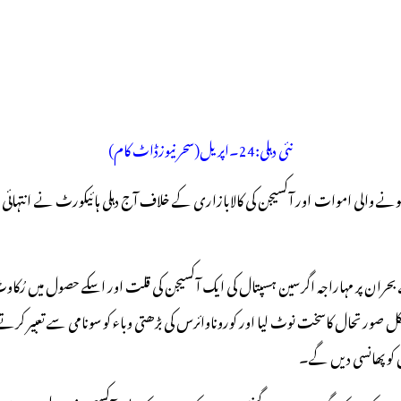
نئی دہلی:24۔اپریل(سحر نیوزڈاٹ کام)
 والی اموات اور آکسیجن کی کالابازاری کے خلاف آج دہلی ہائیکورٹ نے انتہائی 
کے بحران پر مہاراجہ اگرسین ہسپتال کی ایک آکسیجن کی قلت اور اسکے حصول میں 
کل صورتحال کاسخت نوٹ لیا اور کوروناوائرس کی بڑھتی وباء کو سونامی سے تعبیر کرتے ہوئ
ص کو پھانسی دیں گے۔