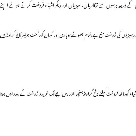
یوں کے ذریعہ برسوں سے ترکاریاں، سبزیاں اور دیگر اشیاء فروخت کرتے ہوئے اپنے
ر سبزیوں کی فروخت منع ہے،تمام چھوٹے بیوپاری اور کسان گورنمنٹ جونیئر کالج گراونڈ میں
اء کیساتھ فروخت کیلئے کالج گراونڈ پہنچنا اور دس بجے تک خرید و فروخت کے بعد واپس ہونا