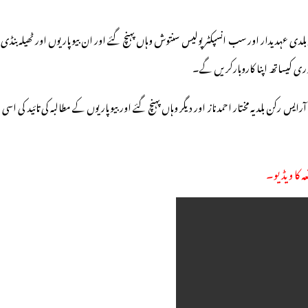
بلدی عہدیدار اور سب انسپکٹر پولیس سنتوش وہاں پہنچ گئے اور ان بیوپاریوں اور ٹھیلہ بنڈی ر
وری کیساتھ اپنا کاروبارکریں گے۔
ایس رکن بلدیہ مختار احمد ناز اور دیگر وہاں پہنچ گئے اور بیوپاریوں کے مطالبہ کی تائید کی 
ہ کا ویڈیو۔