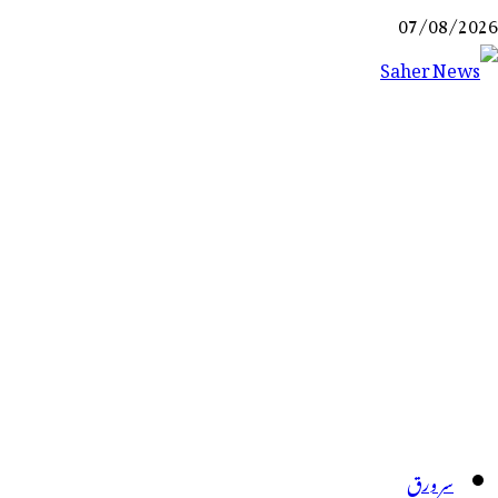
Ski
07/08/2026
t
conten
Saher News
نیوز پورٹل
سر ورق