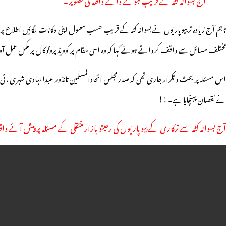
تاہم آج زیادہ تر بیوپاریوں نے بسوانہ کٹہ کے قریب حسب معمول اپنی دکانات لگائیں اطلاع پر 
مختلف مسائل سے واقف کرواتے ہوئے کہا کہ وہ اسی مقام پر کوویڈ پروٹوکال پر مکمل عمل آ
اس مسئلہ پر بحث و تکرار جاری تھی کہ صدر مجلس اتحادالمسلمین تانڈور عبدالہادی شہری ، ٹی آر
نے نقصان پہنچایا ہے۔!!
آج بسوانہ کٹہ سے ترکاری کے بیوپاریوں کی رعیتو بازار منتقلی کے مسئلہ پر پیش آئے واقع