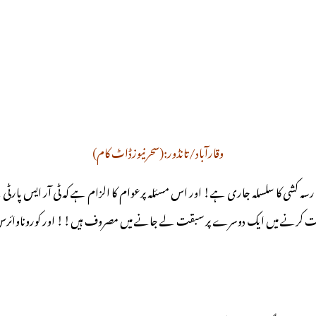
وقارآباد/تانڈور:(سحرنیوزڈاٹ کام)
ہ کشی کا سلسلہ جاری ہے! اور اس مسئلہ پرعوام کا الزام ہے کہ ٹی آر ایس پارٹی ک
اریاں ثابت کرنے میں ایک دوسرے پر سبقت لے جانے میں مصروف ہیں!! اور کوروناوائ