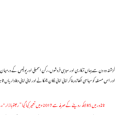
گزشتہ دو دن سے یہاں ترکاری اور سبزی فروشوں،رکن اسمبلی اور پولیس کے درمیان رس
اور اس مسئلہ کو سیاسی اکھاڑہ بناکر اپنی اپنی دُکان چمکانے اور اپنی اپنی وفاد
تانڈور میں 85 لاکھ روپئے کے صرفہ سے 2017ء میں تعمیر کیا گیا ” رعیتوبازار "۔