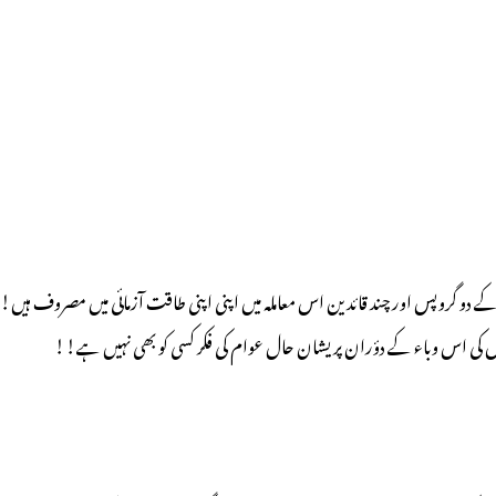
ے دو گروپس اور چند قائدین اس معاملہ میں اپنی اپنی طاقت آزمائی میں مصروف ہیں!
رس کی اس وباء کے دؤران پریشان حال عوام کی فکر کسی کو بھی نہیں ہے!!