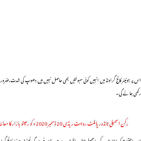
س پر جونیئر کالج گراونڈ میں انہیں کوئی سہولتیں بھی حاصل نہیں ہیں دھوپ کی شدت،ضرور
رکھی جائے گی۔
رکن اسمبلی تانڈور پائلٹ روہت ریڈی 20 ڈسمبر 2020ء کو رعیتو بازار کا معائنہ کرتے ہوئے۔
اس احتجاج کی اطلاع پر رکن اسمبلی تانڈور پائلٹ روہت ریڈی فوری گورنمنٹ جونیئر کالج گراو