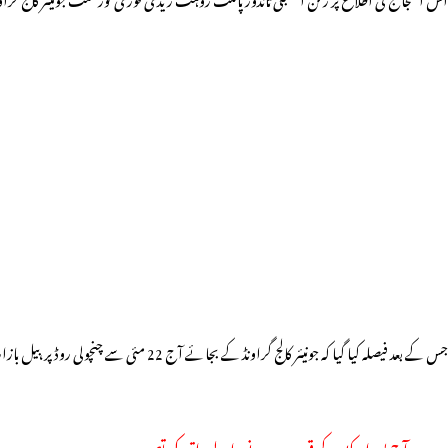
جس کے بعد فیصلہ کیا گیا کہ جونیئر کالج گراونڈ کے بجائے آج 22 مئی سے چنچولی روڈ پر،بیل بازار میں تعمیر کردہ رعیتو بازار میں ترکاری اور سبزیوں کی دُکانات لگائی جائیں کیونکہ بیل بازار میں پارکنگ کی سہولت، پینے کا پانی، دھوپ سے بچاو کیلئے شیڈس اور درخت موجود ہیں۔
آج بسوانہ کٹہ کے قریب ہونے والے واقعہ کی تصویر۔