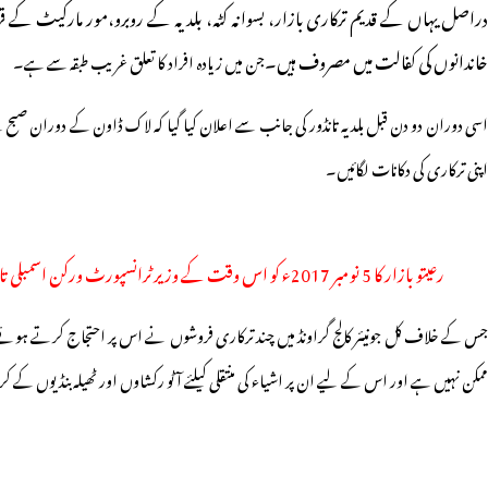
دراصل یہاں کے قدیم ترکاری بازار، بسوانہ کٹہ، بلدیہ کے روبرو،مور مارکیٹ کے 
خاندانوں کی کفالت میں مصروف ہیں۔
جن میں زیادہ افراد کا تعلق غریب طبقہ سے ہے۔
اسی دوران دو دن قبل بلدیہ تانڈور کی جانب سے اعلان کیا گیا کہ لاک ڈاون کے دوران صبح ک
اپنی ترکاری کی دکانات لگائیں۔
رعیتو بازار کا 5 نومبر 2017ء کو اس وقت کے وزیر ٹرانسپورٹ ورکن اسمبلی تانڈور ڈاکٹرپی۔مہندرریڈی افتتاح کرتے ہوئے۔
جس کے خلاف کل جونیئر کالج گراونڈ میں چند ترکاری فروشوں نے اس پر احتجاج کرتے ہوئے اپنی
ممکن نہیں ہے اور اس کے لیے ان پر اشیاء کی منتقلی کیلئے آٹو رکشاوں اور ٹھیلہ بنڈیوں کے کرا