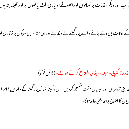
قریب اور دیگر مقامات پر کسانوں اورچھوٹے بیوپاری فٹ پاتھوں پر اور ٹھیلہ بنڈ
ے اوقات میں دئیے جانے والے چار گھنٹے کے وقفہ کے دوران تانڈور میں سڑکوں پر ترکاری او
(فائل فوٹو)
 ترکاریاں اور سبزیاں مفت تقسیم کردیں۔ان کا کہنا تھا کہ چار گھنٹہ کے وقفہ میں تمام اشی
یوں کا اضافی بوجھ بھی عائد ہوگا۔