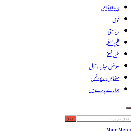
بین الاقوامی
قومی
ریاستی
فلمی صفحہ
طبی نسخے
سوشل میڈیا وائرل
مضامین و رپورٹس
ہمارے بارے میں
لاش
ریں
Main Menu