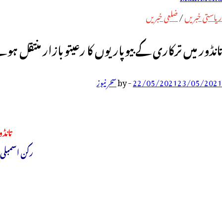
رائے:
ریاستی خبریں
/
ضلعی خبریں
تانڈور میں ترکاری کے بیوپاریوں کا رعیتو بازار منتقل
23/05/2021
22/05/2021
-
by
سحر نیوز
تانڈ
رکن اسمبلی 