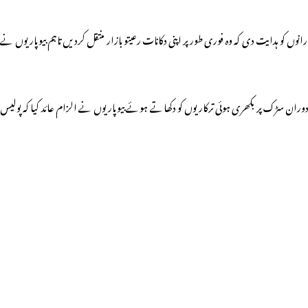
انوں کو ہدایت دی کہ وہ فوری طورپر اپنی دکانات رعیتو بازار منتقل کردیں تاہم بیوپاریوں نے
اسی دوران سڑک پر بکھری ہوئی ترکاریوں کو دکھاتے ہوئے بیوپاریوں نے الزام عائد کیا کہ پولیس