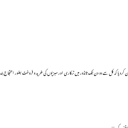
ن کردیا کہ کل سے دو دن تک تانڈور میں ترکاری اور سبزیوں کی خرید و فروخت بطور احتجاج بند
واقف کروایا۔