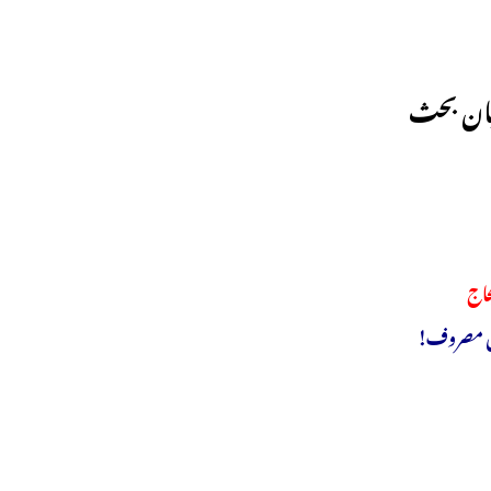
میان بحث
جاج
میں مصروف!