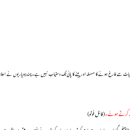
یات سے فارغ ہونے کا مسئلہ اور پینے کا پانی تک دستیاب نہیں ہے۔
چند بیوپاریوں نے اعلا
(فائل فوٹو)
نڈ پہنچ گئے اور بیوپاریوں سے بات کی تو بیوپاریوں اور کسانوں نے انہیں درپیش مسائل سے 