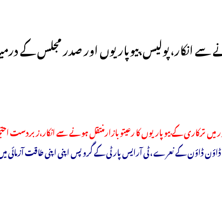
 ہونے سے انکار، پولیس،بیوپاریوں اور صدر مجلس کے در
ور میں ترکاری کے بیوپاریوں کا رعیتو بازارمنتقل ہونے سے انکار،زبردست احت
ڈاؤن ڈاؤن کے نعرے ، ٹی آرایس پارٹی کے گروپس اپنی اپنی طاقت آزمائی 