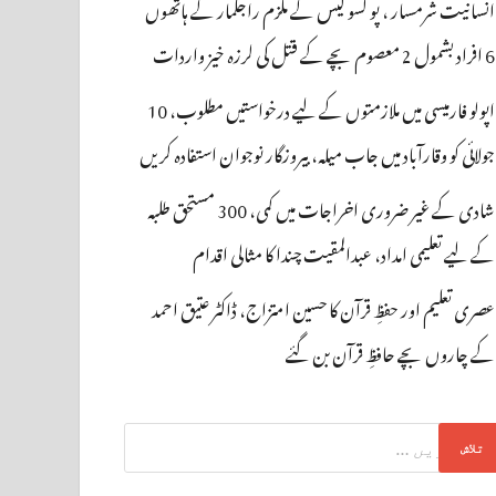
انسانیت شرمسار ، پو کسو کیس کے ملزم راجکمار کے ہاتھوں
6 افراد بشمول 2 معصوم بچے کے قتل کی لرزہ خیز واردات
اپولو فارمیسی میں ملازمتوں کے لیے درخواستیں مطلوب، 10
جولائی کو وقارآباد میں جاب میلہ، بیروزگار نوجوان استفادہ کریں
شادی کے غیر ضروری اخراجات میں کمی، 300 مستحق طلبہ
کے لیے تعلیمی امداد، عبدالمقیت چندا کا مثالی اقدام
عصری تعلیم اور حفظِ قرآن کا حسین امتزاج، ڈاکٹر عتیق احمد
کے چاروں بچے حافظِ قرآن بن گئے