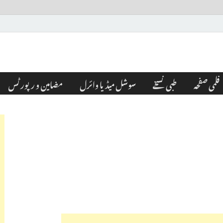
فلمی صفحہ
طبی نسخے
سوشل میڈیا وائرل
مضامین و رپورٹس