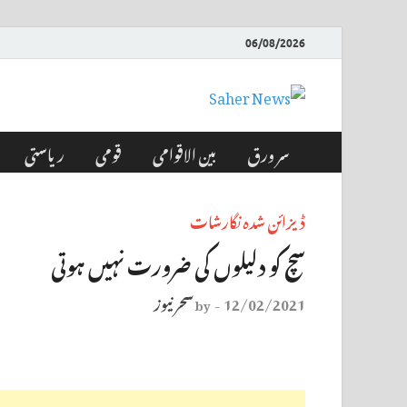
06/08/2026
Saher News
نیوز پورٹل
سر ورق
بین الاقوامی
قومی
ریاستی
ڈیزائن شدہ نگارشات
سچ کو دلیلوں کی ضرورت نہیں ہوتی
12/02/2021
سحر نیوز
by
-