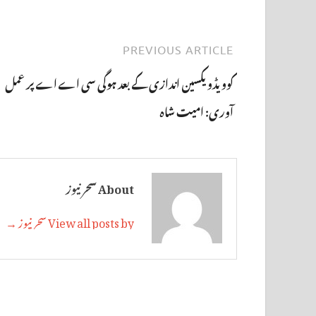
PREVIOUS ARTICLE
کوویڈویکسین اندازی کے بعد ہوگی سی اے اے پر عمل
آوری: امیت شاہ
About سحر نیوز
View all posts by سحر نیوز →