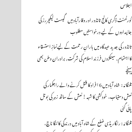
اجلاس
گورنمنٹ ڈگری کالج تانڈور اور وقارآباد میں گیسٹ لیکچررز کی
جائیدادوں کے لیے درخواستیں مطلوب
تانڈور کی جدید عیدگاہ میں بارانِ رحمت کے لیےنمازِ استسقاء
کا اہتمام, سینکڑوں فرزند اسلام کی شرکت, برادران وطن بھی
پہنچے
تلنگانہ : شاہ آباد میں 6 ا فراد کا قتل کرنے والے راجکمار کی
نعش دستیاب، خودکشی کا شبہ ! نعش کے ساتھ زہر کی بوتل
پائی گئی
تلنگانہ : رنگاریڈی ضلع کے شاہ آباد میں درندگی کا ننگا ناچ،