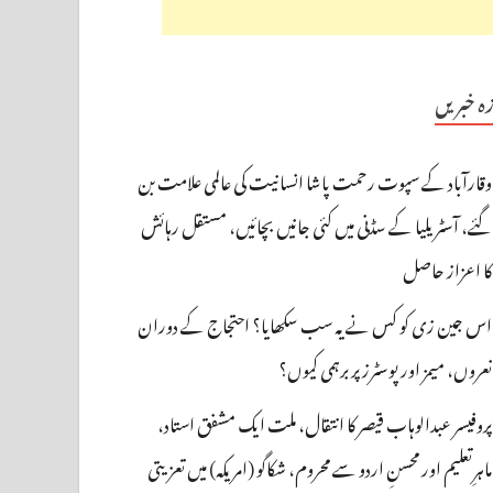
زہ خبریں
وقارآباد کے سپوت رحمت پاشا انسانیت کی عالمی علامت بن
گئے، آسٹریلیا کے سڈنی میں کئی جانیں بچائیں، مستقل رہائش
کا اعزاز حاصل
اس جین زی کو کس نے یہ سب سکھایا؟ احتجاج کے دوران
نعروں، میمز اور پوسٹرز پر برہمی کیوں؟
پروفیسر عبدالوہاب قیصر کا انتقال، ملت ایک مشفق استاد،
ماہرِتعلیم اور محسنِ اردو سے محروم، شکاگو (امریکہ) میں تعزیتی