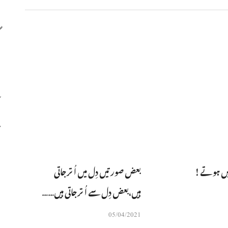
ں ہوتے !
بعض صورتیں دِل میں اُترجاتی
ہیں،بعض دِل سے اُترجاتی ہیں……
05/04/2021