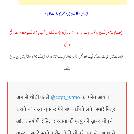
نئی دہلی :30۔اپریل(سحرنیوزڈاٹ کام)
آج تک نیوز چینل کے نیوز اینکر روہت سردانہ 41 سالہ کی آج جمعہ کے دن قلب پر حملہ کے باعث موت واقع
ہوگئی
اطلاعات میں بتایا جارہا ہے کہ ایک ہفتہ قبل وہ کوروناوائرس سے متاثر ہوکر دہلی کے میٹرو ہسپتال میں زیر علاج
تھے۔
@capt_ivane
अब से थोड़ी पहले
का फ़ोन आया।
उसने जो कहा सुनकर मेरे हाथ काँपने लगे।हमारे मित्र
और सहयोगी रोहित सरदाना की मृत्यु की ख़बर थी।ये
वाइरस हमारे इतने क़रीब से किसी को उठा ले जाएगा ये