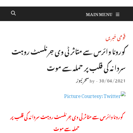
MAIN MENU
قومی خبریں
کورونا وائرس سے متاثر ٹی وی جرنلسٹ روہت
سردانہ کی قلب پر حملہ سے موت
30/04/2021
سحر نیوز
by
-
کورونا وائرس سے متاثر ٹی وی جرنلسٹ روہت سردانہ کی قلب پر
حملہ سے موت