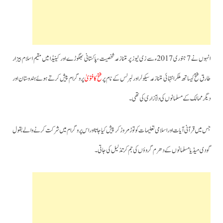
انہوں نے 7 جنوری 2017ء سے زی نیوز پر متنازعہ شخصیت ،پاکستانی بھگوڑے اور کینیڈا میں مقیم اسلام بیزار
طارق فتح کیساتھ ملکر انتہائی متنازعہ سیکولر اور لبرلس کے نام پر
فتح کا فتویٰ
پروگرام پیش کرتے ہوئے ہندوستان اور
دیگر ممالک کے مسلمانوں کی دلآزاری کی تھی۔
جس میں قرآنی آیات اور اسلامی تعلیمات کو توڑ مروڑ کر پیش کیا جاتا اور اس پروگرام میں شرکت کرنے والے بقول
گودی میڈیا مسلمانوں کے دھرم گروؤں کی جم کر تذلیل کی جاتی۔