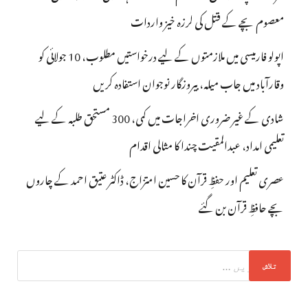
معصوم بچے کے قتل کی لرزہ خیز واردات
اپولو فارمیسی میں ملازمتوں کے لیے درخواستیں مطلوب، 10 جولائی کو
وقارآباد میں جاب میلہ، بیروزگار نوجوان استفادہ کریں
شادی کے غیر ضروری اخراجات میں کمی، 300 مستحق طلبہ کے لیے
تعلیمی امداد، عبدالمقیت چندا کا مثالی اقدام
عصری تعلیم اور حفظِ قرآن کا حسین امتزاج، ڈاکٹر عتیق احمد کے چاروں
بچے حافظِ قرآن بن گئے