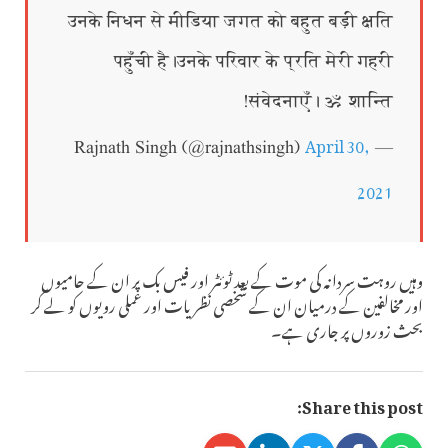
उनके निधन से मीडिया जगत को बहुत बड़ी क्षति
पहुँची है।उनके परिवार के प्रति मेरी गहरी
संवेदनाएँ। ॐ शान्ति!
April 30,
— Rajnath Singh (@rajnathsingh)
2021
وہیں روہت سردانہ کی موت کے بعد ٹوئٹر اور فیس بک پر ان کے حامیوں
اور مخالفین کے درمیان ان کے شخصی نظریات اور عملی رویوں کو لے کر
بحث زوروں پر جاری ہے۔
Share this post: