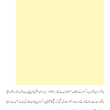
بالآخر اس دلآزار پروگرام کے خلاف مسلمانوں نے نیوز براڈکاسٹرس اسوی ایشن(این بی اے) کیساتھ ساتھ دہلی
ہائیکورٹ سے رجوع ہوتے ہوئے درخواست کی تھی کہ فتح کا فتویٰ پروگرام پر پابندی عائد کی جائے جس سے سماج