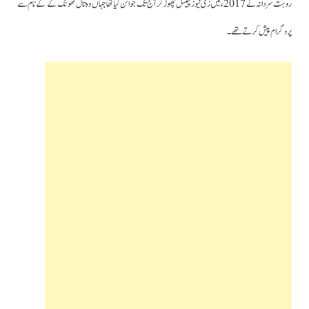
روہت سردانہ نے 2017ء میں زی نیوز چینل چھوڑکر آج تک جوائن کیا تھا جہاں وہ تال ٹھونک کے کے نام سے
پروگرام پیش کرتے تھے۔