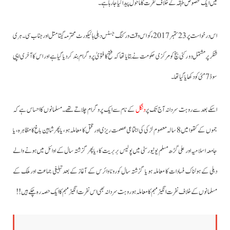
میں ایک مخصوص طبقہ کے خلاف نفرت کا ماحول پیدا کیا جارہا ہے۔
اس درخواست پر 23ستمبر 2017ءکو اس وقت ورکنگ جسٹس دہلی ہائیکورٹ محترمہ گیتا متل اور جناب سی۔ ہری
شنکر پرمشتمل دو رکنی بنچ کو مرکزی حکومت نے بتایا تھا کہ فتح کا فتویٰ پروگرام بند کردیا گیا ہے اور اس کا آخری ایپی
سوڈ 7 مئی کو دکھایا گیا تھا۔
اسکے بعد سے روہت سردانہ آج تک پر
دنگل
کے نام سے ایک پروگرام چلاتے تھے۔مسلمانوں کا احساس ہے کہ
جموں کے کتھوا میں 8 سالہ معصوم لڑکی کی اجتماعی عصمت ریزی اور قتل کا معاملہ ہو، یا پھرشاہین باغ کامظاہرہ، یا
جامعہ اسلامیہ اور علی گڑھ مسلم یونیورسٹی میں پولیس بربریت کا، یا پھر گزشتہ سال کے اوائل میں ہونے والے
دہلی کے ہولناک فسادات کا معاملہ ہو یا گزشتہ سال کورونا وائرس کے آغاز کے بعد تبلیغی جماعت اور ملک کے
مسلمانوں کے خلاف نفرت انگیز مہم کا معاملہ ہو روہت سردانہ بھی اس نفرت انگیز مہم کا ایک حصہ رہ چکے ہیں!!