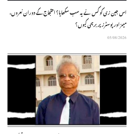
اس جین زی کو کس نے یہ سب سکھایا؟ احتجاج کے دوران نعروں،
میمز اور پوسٹرز پر برہمی کیوں؟
05/08/2026