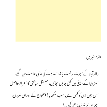
تازہ خبریں
وقارآباد کے سپوت رحمت پاشا انسانیت کی عالمی علامت بن گئے،
آسٹریلیا کے سڈنی میں کئی جانیں بچائیں، مستقل رہائش کا اعزاز حاصل
اس جین زی کو کس نے یہ سب سکھایا؟ احتجاج کے دوران نعروں،
میمز اور پوسٹرز پر برہمی کیوں؟