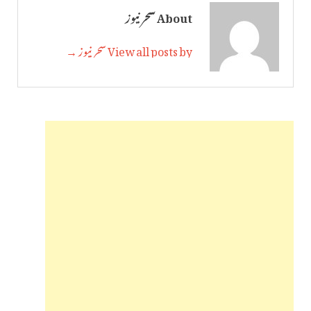
About سحر نیوز
View all posts by سحر نیوز →