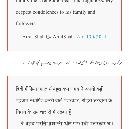
family the strength to bear this tragic loss. My
deepest condolences to his family and
followers.
April 30, 2021
— Amit Shah (@AmitShah)
مرکزی وزیر دفاع راج ناتھ سنگھ نے بھی ٹوئٹ کرتے ہوئے سردھانہ کی موت پر غم کا اظہار کیا ہے۔
हिंदी मीडिया जगत में बहुत कम समय में अपनी बड़ी
पहचान स्थापित करने वाले पत्रकार, रोहित सरदाना के
निधन के समाचार से मैं स्तब्ध हूँ।
वे बेहद प्रतिभाशाली और प्रभावी पत्रकार थे।