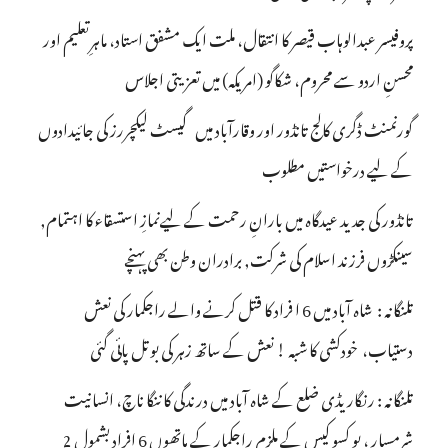
پروفیسر عبدالوہاب قیصر کا انتقال، ملت ایک مشفق استاد، ماہرِتعلیم اور
محسنِ اردو سے محروم، شکاگو (امریکہ) میں تعزیتی اجلاس
گورنمنٹ ڈگری کالج تانڈور اور وقارآباد میں گیسٹ لیکچررز کی جائیدادوں
کے لیے درخواستیں مطلوب
تانڈور کی جدید عیدگاہ میں بارانِ رحمت کے لیےنمازِ استسقاء کا اہتمام,
سینکڑوں فرزند اسلام کی شرکت, برادران وطن بھی پہنچے
تلنگانہ : شاہ آباد میں 6 ا فراد کا قتل کرنے والے راجکمار کی نعش
دستیاب، خودکشی کا شبہ ! نعش کے ساتھ زہر کی بوتل پائی گئی
تلنگانہ : رنگاریڈی ضلع کے شاہ آباد میں درندگی کا ننگا ناچ، انسانیت
شرمسار ، پو کسو کیس کے ملزم راجکمار کے ہاتھوں 6 افراد بشمول 2