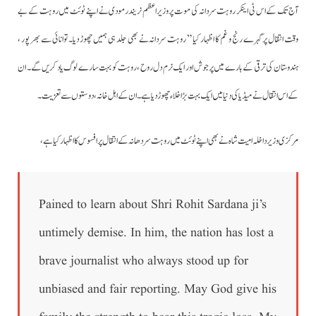
آج تک کے اس ٹی اینکر روہت سردانہ کی موت پروزیراعظم نریندرمودی نے اپنے ٹوئٹ میں روہت کے بے
وقت انتقال پر گہرے رنج و غم کا اظہار کیا ” روہت سردانہ نے بھی جلد ہی ہمیں چھوڑ دیا۔ توانائی سے بھر پور ،
ہندوستان کی ترقی کے بارے میں پرجوش اور ایک نرم دل روح ، روہت کو بہت سارے لوگ یاد کریں گے۔ ان
کے اس انتقال نے میڈیا کی دنیا میں ایک بہت بڑا خلاء چھوڑ دیا ہے۔ ان کے اہل خانہ ، دوستوں سے تعزیت۔
مرکزی وزیر داخلہ امیت شاہ نے بھی اپنے ٹوئٹ میں روہت سردھانہ کے انتقال پر افسوس کا اظہار کیا ہے،
Pained to learn about Shri Rohit Sardana ji’s
untimely demise. In him, the nation has lost a
brave journalist who always stood up for
unbiased and fair reporting. May God give his