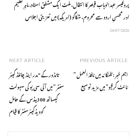
پروفیسر عبدالوہاب قیصر کا انتقال، ملت ایک مشفق استاد، ماہرِتعلیم
اور محسنِ اردو سے محروم، شکاگو (امریکہ) میں تعزیتی اجلاس
24/07/2026
NEXT ARTICLE
PREVIOUS ARTICLE
اہم خبر : تلنگانہ میں نافذ العمل ”
تانڈور کے "مدر اینڈ چائلڈ کیئر
نائٹ کرفیو” میں مزید توسیع
سنٹر ” میں آئی سی یو کی سہولت
کیساتھ 100بیڈس کے حامل
کوویڈکیئرسنٹر کا قیام