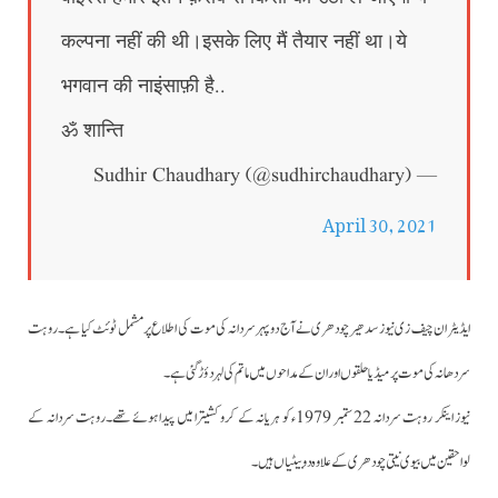
कल्पना नहीं की थी।इसके लिए मैं तैयार नहीं था।ये
भगवान की नाइंसाफ़ी है..
ॐ शान्ति
— Sudhir Chaudhary (@sudhirchaudhary)
April 30, 2021
ایڈیٹر ان چیف زی نیوز سدھیر چودھری نےآج دوپہر سردانہ کی موت کی اطلاع پرمشمل ٹوئٹ کیا ہے۔روہت
سردھانہ کی موت پر میڈیا حلقوں اور ان کے مداحوں میں ماتم کی لہر دؤڑگئی ہے۔
نیوز اینکر روہت سردانہ 22 ستمبر 1979ء کو ہریانہ کے کروکشیترا میں پیدا ہوئے تھے۔روہت سردانہ کے
لواحقین میں بیوی نیتی چودھری کے علاوہ دو بیٹیاں ہیں۔