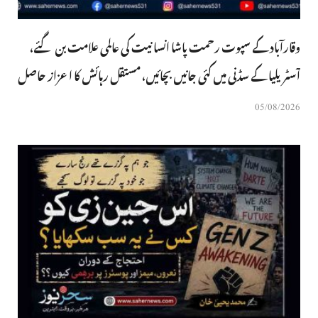
وقارآباد کے سپوت رحمت پاشا انسانیت کی عالمی علامت بن گئے،
آسٹریلیا کے سڈنی میں کئی جانیں بچائیں، مستقل رہائش کا اعزاز حاصل
05/08/2026