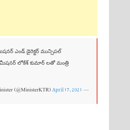
ీషనర్ ఎండ్ డైరెక్టర్ మున్సిపల్
 కమీషనర్ లోకేశ్ కుమార్ లతో మంత్రి
April 17, 2021
— KTR, Former Minister (@MinisterKTR)