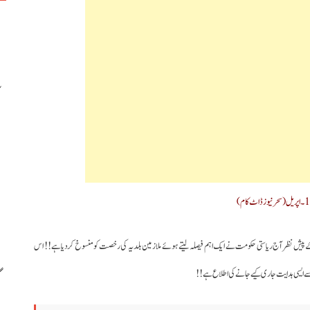
کے پیش نظر آج ریاستی حکومت نے ایک اہم فیصلہ لیتے ہوئے ملازمین بلدیہ کی رخصت کو منسوخ کردیا ہے!! اس
 سے ایسی ہدایت جاری کیے جانے کی اطلاع ہے!!