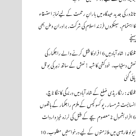
تانڈور کی جدید عیدگاہ میں بارانِ رحمت کے لیےنمازِ استسقاء
کا اہتمام, سینکڑوں فرزند اسلام کی شرکت, برادران وطن بھی
پہنچے
تلنگانہ : شاہ آباد میں 6 ا فراد کا قتل کرنے والے راجکمار کی
نعش دستیاب، خودکشی کا شبہ ! نعش کے ساتھ زہر کی بوتل
پائی گئی
تلنگانہ : رنگاریڈی ضلع کے شاہ آباد میں درندگی کا ننگا ناچ،
انسانیت شرمسار ، پو کسو کیس کے ملزم راجکمار کے ہاتھوں
6 افراد بشمول 2 معصوم بچے کے قتل کی لرزہ خیز واردات
اپولو فارمیسی میں ملازمتوں کے لیے درخواستیں مطلوب، 10