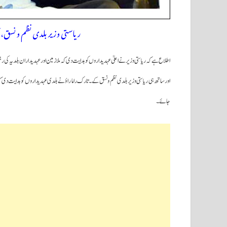
ریاستی وزیر بلدی نظم و نسق، ا
اطلاع ہے کہ ریاستی وزیر نے اعلیٰ عہدیداروں کو ہدایت دی کہ ملازمین او رعہدیداران بلدیہ 
اور ساتھ ہی ریاستی وزیر بلدی نظم و نسق کے۔ تارک راما راؤ نے بلدی عہدیداروں کو ہدایت دی کہ ک
جائے۔