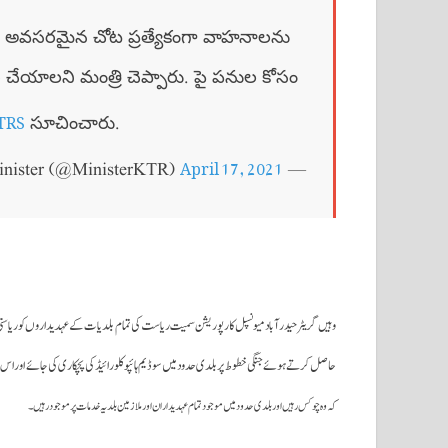
ాటు అవసరమైన చోట ప్రత్యేకంగా వాహనాలను
ారీ చేయాలని మంత్రి చెప్పారు. పై పనుల కోసం
TRS
సూచించారు.
April 17, 2021
— KTR, Former Minister (@MinisterKTR)
وہیں گریٹر حیدرآباد میونسپل کارپوریشن سمیت ریاست کی تمام بلدیات کے عہدیداروں کو ریاست
حاصل کرتے ہوئے جنگی خطوط پر بلدی حدود میں سوڈیم ہائپوکلورائیڈ کی پچکاری کی جائے اور اس کے
کہ وہ چوکس رہیں اور بلدی حدود میں موجود تمام عہدیداران اور ملازمین بلدیہ خدمات پر موجودرہیں۔