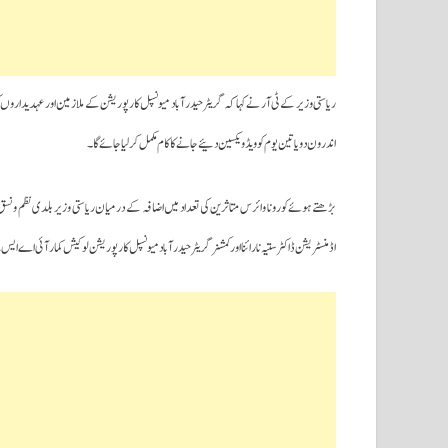
ریاستی وزیر کے ٹی آر نے کہا کہ گریٹر حیدرآباد میونسپل کارپوریشن کے ملازمین اور عہدیداروں 
اندرون دو یا تین یوم کوویڈ ویکسین دئیے جانے کا کام مکمل کرلیا جائے گا۔
بڑھتے ہوئے کورونا وائرس متاثرین کی تعداد میں اضافہ کے درمیان ریاستی وزیر بلدی نظم و نسق کے
اڈمنسٹریشن ڈاکٹر ستیہ نارائنا اورکمشنر گریٹر حیدرآباد میونسپل کارپوریشن لوکیش کمار آئی اے ایس