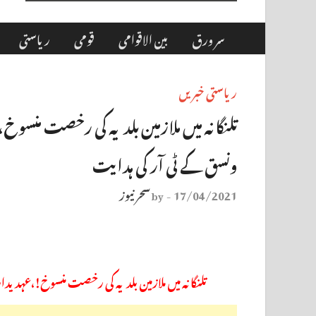
سر ورق
بین الاقوامی
قومی
ریاستی
ریاستی خبریں
تلنگانہ میں ملازمین بلدیہ کی رخصت منسو
ونسق کے ٹی آر کی ہدایت
17/04/2021
سحر نیوز
by
-
تلنگانہ میں ملازمین بلدیہ کی رخصت منسوخ!،عہدید