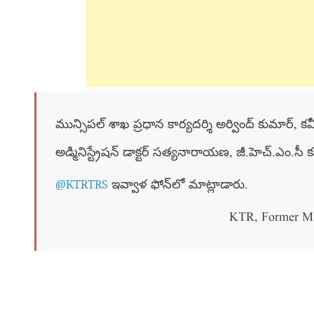
మున్సిపల్ శాఖ ప్రధాన కార్యదర్శి అర్వింద్ కుమార్, కమ
అడ్మినిస్ట్రేషన్ డాక్టర్ సత్యనారాయణ, జీ.హెచ్.ఎం.సీ
@KTRTRS
ఇవ్వాళ ఫోన్‌లో మాట్లాడారు.