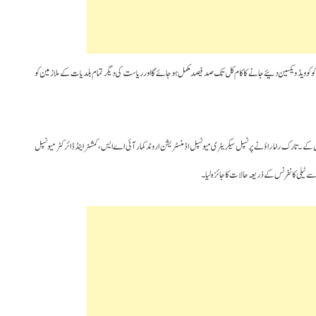
کو کوویڈ ویکسین دئیے جانے کا کام کل تک صد فیصد مکمل ہوجائے گا اور ریاست کی دیگر تمام بلدیات کے ملازمین کو
 ۔تارک راما راؤ نے پرنسپل سیکریٹری میونسپل اڈمنسٹریشن اروند کمار آئی اے ایس، کمشنر اینڈ ڈائرکٹر میونسپل
 سے ٹیلی کانفرنس کے ذریعہ حالات کا جائزہ لیا۔