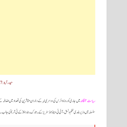
حیدرآباد:17۔اپریل(سحر نیوز ڈاٹ کام)
ریاست تلنگانہ
میں جاری کورونا وائرس کی دوسری لہر کے دؤران متاثرین کی تعداد میں اضافہ 
سلسلہ میں وزیر بلدی نظم و نسق،آئی ٹی، اینڈ انڈسٹریز کے۔تارک راما راؤ(کے ٹی آر) کی جانب