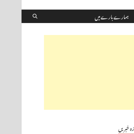
ہمارے بارے میں
زہ خبریں