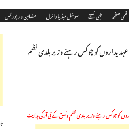
فلمی صفحہ
طبی نسخے
سوشل میڈیا وائرل
مضامین و رپورٹس
خ،عہدیداروں کو چوکس رہنے وزیر بلدی نظم
اروں کو چوکس رہنے وزیر بلدی نظم ونسق کے ٹی آر کی ہدایت
تا