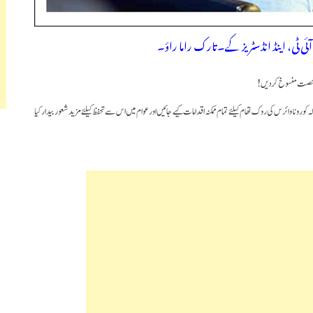
ٓئی ٹی، اینڈ انڈسٹریز کے۔تارک راما راؤ۔
کی رخصت منسوخ کردیں!
ورونا وائرس کی روک تھام کیلئے تمام ممکنہ اقدامات کیے جائیں اور عوام میں اس سے تحفظ کیلئے مزید شعور بیدار کیا