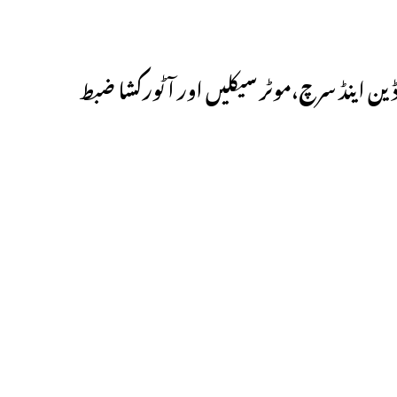
کارڈین اینڈ سرچ،موٹر سیکلیں اور آٹورکشا ضبط