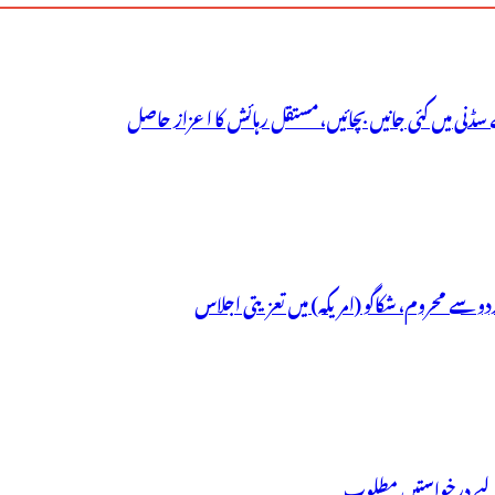
سڈنی میں کئی جانیں بچائیں، مستقل رہائش کا اعزاز حاصل
ردو سے محروم، شکاگو (امریکہ) میں تعزیتی اجلاس
ے لیے درخواستیں مطلوب