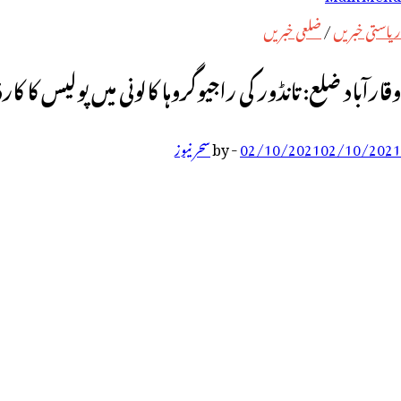
رائے:
ریاستی خبریں
/
ضلعی خبریں
وقارآباد ضلع: تانڈور کی راجیوگروہا کالونی میں پولیس کا 
02/10/2021
02/10/2021
-
by
سحر نیوز