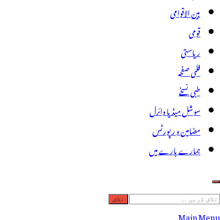
بین الاقوامی
قومی
ریاستی
فلمی صفحہ
طبی نسخے
سوشل میڈیا وائرل
مضامین و رپورٹس
ہمارے بارے میں
لاش
ریں
Main Menu