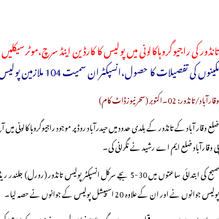
تانڈور کی راجیوگروہاکالونی میں پولیس کا کارڈین اینڈ سرچ،موٹرسیکلیں 
مکینوں کی تفصیلات کا حصول،انسپکٹران سمیت 104 ملازمین پولیس نے تلاشی مہم میں حصہ لیا
وقارآباد/تانڈور: 02۔اکتوبر (سحرنیوزڈاٹ کام)
ضلع وقار آباد کے تانڈور کے بلدی حدود میں حیدرآباد روڈ پر موجود راجیوگروہا کالون
پی وقارآباد ضلع ایم اے رشید نے نگرانی کی۔
پولیس جوانوں نے اور ان کے علاوہ 20 اسپیشل پولیس کے جوانوں نے حصہ لیا۔