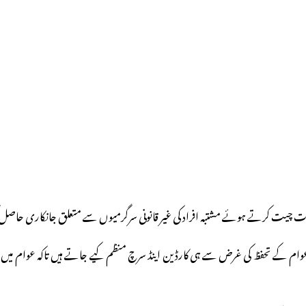
بات چیت کرتے ہوئے مشتبہ افراد کی غیر قانونی سرگرمیوں سے متعلق جانکاری حاصل
 عوام کے تحفظ کی غرض سے ہی کارڈین اینڈ سرچ منظم کیے جاتے ہیں تاکہ عوام می