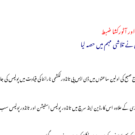
اور آٹورکشا ضبط
ی میں آج صبح کی اولین ساعتوں میں ڈی ایس پی تانڈورلکشمی نارائنا کی قیادت میں پول