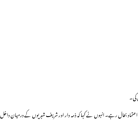
 کی۔
ں اعتماد بحال رہے۔ انہوں نے کہا کہ ذمہ دار اور شریف شہریوں کے درمیان داخل