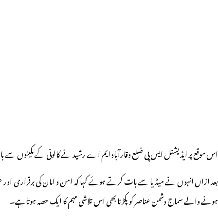
اس موقع پر ایڈیشنل ایس پی ضلع وقارآباد ایم اے رشید نے کالونی کے مکینوں سے 
بعد ازاں انہوں نے میڈیا سے بات کرتے ہوئے کہا کہ امن و امان کی برقراری اور
ہونے والے سماج دشمن عناصر کو پکڑنا بھی اس تلاشی مہم کا ایک حصہ ہوتاہے۔