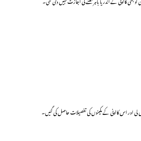
کو بھی کالونی کے اندر یا باہر نکلنے کی اجازت نہیں دی گئی۔
لی اور اس کالونی کے مکینوں کی تفصیلات حاصل کی گئیں۔