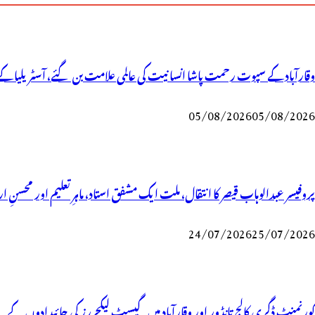
وقارآباد کے سپوت رحمت پاشا انسانیت کی عالمی علامت بن گئے، آسٹریلیا کے 
05/08/2026
05/08/2026
پروفیسر عبدالوہاب قیصر کا انتقال، ملت ایک مشفق استاد، ماہرِتعلیم اور محسنِ ا
24/07/2026
25/07/2026
گورنمنٹ ڈگری کالج تانڈور اور وقارآباد میں گیسٹ لیکچررز کی جائیدادوں ک