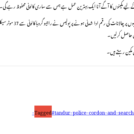
 لیے مکینوں کا آگے آنا ایک بہترین عمل ہے جس سے ساری کالونی محفوظ رہے گی۔
اں حاصل کرلیں۔
Tagged
#tandur-police-cordon-and-search-