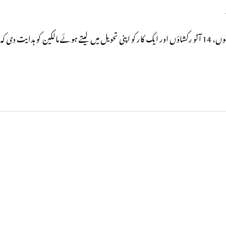
ساتھ ہی اس کارڈین اینڈ سرچ کے دؤران مناسب دستاویزات نہ ہونے اور چند گاڑیوں پر چالانات کی رقم ادا شدنی ہونے پر پولیس نے راجیو گروہا کالونی سے 37 موٹر سیکلوں، 14 آٹو رکشاؤں اور ایک کار کو اپنی تحویل میں لیتے ہوئے مالکین کو ہدایت دی کہ