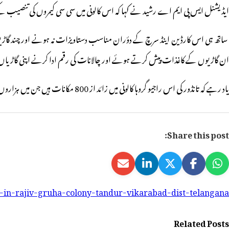
ایڈیشنل ایس پی ایم اے رشید نے کہا کہ اس کالونی میں سی سی کیمروں کی تنصیب کے
ان گاڑیوں کے کاغذات پیش کرتے ہوئے اور چالانات کی رقم ادا کرنے اپنی گاڑی
یاد رہے کہ تانڈور کی اس راجیو گروہا کالونی میں زائد از 800 مکانات ہیں جن میں ہزاروں مکین رہتے ہیں۔
Share this post:
in-rajiv-gruha-colony-tandur-vikarabad-dist-telangana-
Related Posts