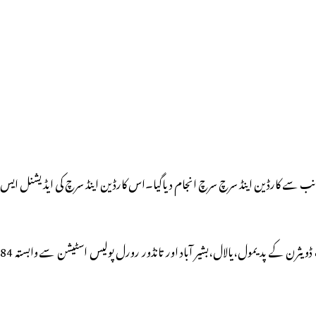
یس کی جانب سے کارڈین اینڈ سرچ سرچ انجام دیاگیا۔اس کارڈین اینڈ سرچ کی ایڈیشنل ایس
صبح کی ابتدائی ساعتوں میں 30-5 بجے سرکل انسپکٹر پولیس تانڈور (رورل) جلندر ریڈی کے علاوہ اس کارڈین اینڈ سرچ میں تانڈور پولیس اسٹیشن اور تانڈور پولیس سب ڈویثرن کے پدیمول،یالال،بشیر آباد اور تانڈور رورل پولیس اسٹیشن سے وابستہ 84