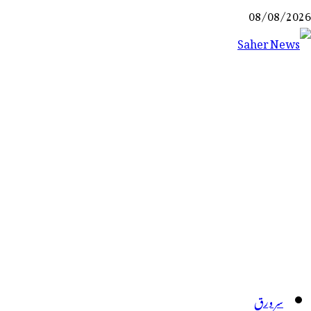
Ski
08/08/2026
t
conten
Saher News
نیوز پورٹل
سر ورق