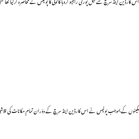
اس کارڈین اینڈ سرچ سے قبل پوری راجیو گروہا کالونی کا پولیس نے محاصرہ کرلیا تھا کسی 
مکینوں کے بموجب پولیس نے اس کارڈین اینڈ سرچ کے دؤران تمام مکانات کی تلاشی 