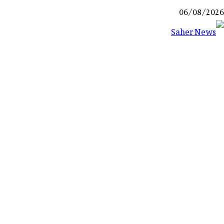
Ski
06/08/2026
t
conten
Saher News
نیوز پورٹل