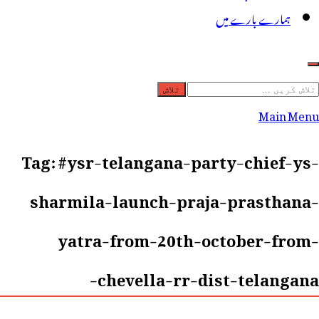
ہمارے بارے میں
لاش
ریں
Main Menu
رائے:
Tag:
#ysr-telangana-party-chief-ys-
sharmila-launch-praja-prasthana-
yatra-from-20th-october-from-
chevella-rr-dist-telangana-