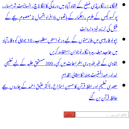
تلنگانہ : رنگاریڈی ضلع کے شاہ آباد میں درندگی کا ننگا ناچ، انسانیت شرمسار ،
پو کسو کیس کے ملزم راجکمار کے ہاتھوں 6 افراد بشمول 2 معصوم بچے کے
قتل کی لرزہ خیز واردات
اپولو فارمیسی میں ملازمتوں کے لیے درخواستیں مطلوب، 10 جولائی کو وقارآباد
میں جاب میلہ، بیروزگار نوجوان استفادہ کریں
شادی کے غیر ضروری اخراجات میں کمی، 300 مستحق طلبہ کے لیے تعلیمی
امداد، عبدالمقیت چندا کا مثالی اقدام
عصری تعلیم اور حفظِ قرآن کا حسین امتزاج، ڈاکٹر عتیق احمد کے چاروں بچے
حافظِ قرآن بن گئے
لاش
ریں