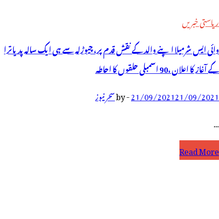
ریاستی خبریں
وائی ایس شرمیلا اپنے والد کے نقش قدم پر، چیوڑلہ سے ہی ایک سالہ پدیاترا
کے آغاز کا اعلان ،90 اسمبلی حلقوں کا احاطہ
21/09/2021
21/09/2021
-
by
سحر نیوز
…
ائی
Read More
یس
رمیلا
پنے