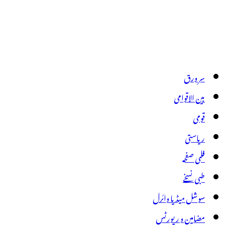
سر ورق
بین الاقوامی
قومی
ریاستی
فلمی صفحہ
طبی نسخے
سوشل میڈیا وائرل
مضامین و رپورٹس