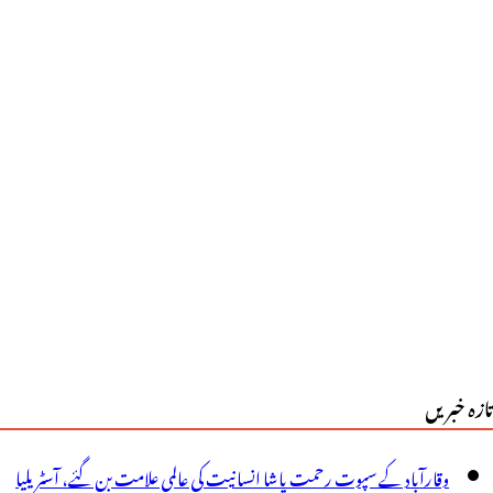
الد
ے
قش
دم
ر،
یوڑلہ
ے
ی
یک
تازہ خبریں
الہ
دیاترا
وقارآباد کے سپوت رحمت پاشا انسانیت کی عالمی علامت بن گئے، آسٹریلیا