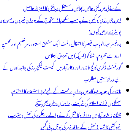
ے
کے سڈنی میں کئی جانیں بچائیں، مستقل رہائش کا اعزاز حاصل
ٓغاز
اس جین زی کو کس نے یہ سب سکھایا؟ احتجاج کے دوران نعروں، میمز اور
ا
پوسٹرز پر برہمی کیوں؟
علان
پروفیسر عبدالوہاب قیصر کا انتقال، ملت ایک مشفق استاد، ماہرِتعلیم اور محسنِ
،90
اردو سے محروم، شکاگو (امریکہ) میں تعزیتی اجلاس
سمبلی
گورنمنٹ ڈگری کالج تانڈور اور وقارآباد میں گیسٹ لیکچررز کی جائیدادوں کے
لقوں
لیے درخواستیں مطلوب
ا
تانڈور کی جدید عیدگاہ میں بارانِ رحمت کے لیےنمازِ استسقاء کا اہتمام,
حاطہ
سینکڑوں فرزند اسلام کی شرکت, برادران وطن بھی پہنچے
تلنگانہ : شاہ آباد میں 6 ا فراد کا قتل کرنے والے راجکمار کی نعش دستیاب،
خودکشی کا شبہ ! نعش کے ساتھ زہر کی بوتل پائی گئی