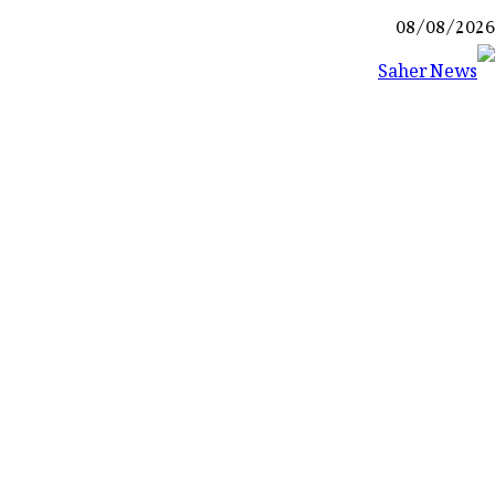
Ski
08/08/2026
t
conten
Saher News
نیوز پورٹل