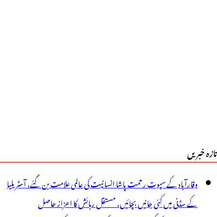
ے
کھنا
ور
راجکٹ
یں
رجانے
ے
یدرآبادی
تازہ خبریں
وجوان
یاح
وقارآباد کے سپوت رحمت پاشا انسانیت کی عالمی علامت بن گئے، آسٹریلیا
ی
کے سڈنی میں کئی جانیں بچائیں، مستقل رہائش کا اعزاز حاصل
وت