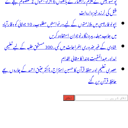
پو کسو کیس کے ملزم راجکمار کے ہاتھوں 6 افراد بشمول 2 معصوم بچے کے
قتل کی لرزہ خیز واردات
اپولو فارمیسی میں ملازمتوں کے لیے درخواستیں مطلوب، 10 جولائی کو وقارآباد
میں جاب میلہ، بیروزگار نوجوان استفادہ کریں
شادی کے غیر ضروری اخراجات میں کمی، 300 مستحق طلبہ کے لیے تعلیمی
امداد، عبدالمقیت چندا کا مثالی اقدام
عصری تعلیم اور حفظِ قرآن کا حسین امتزاج، ڈاکٹر عتیق احمد کے چاروں بچے
حافظِ قرآن بن گئے
لاش
ریں
رائے: