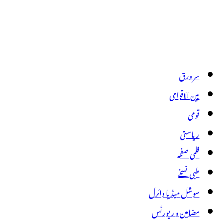
سر ورق
بین الاقوامی
قومی
ریاستی
فلمی صفحہ
طبی نسخے
سوشل میڈیا وائرل
مضامین و رپورٹس