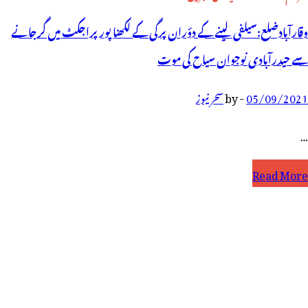
وقارآبادضلع:سیلفی لینے کے دؤران پرگی کے لکھنا پور پراجکٹ میں گرجانے
سے حیدرآبادی نوجوان سیاح کی موت
05/09/2021
-
by
سحر نیوز
…
قارآبادضلع:سیلفی
Read More
ینے
ے
ؤران
رگی