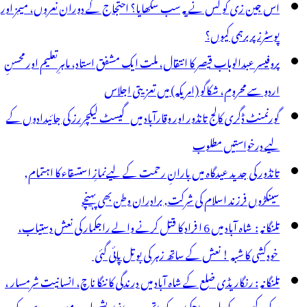
اس جین زی کو کس نے یہ سب سکھایا؟ احتجاج کے دوران نعروں، میمز اور
پوسٹرز پر برہمی کیوں؟
پروفیسر عبدالوہاب قیصر کا انتقال، ملت ایک مشفق استاد، ماہرِتعلیم اور محسنِ
اردو سے محروم، شکاگو (امریکہ) میں تعزیتی اجلاس
گورنمنٹ ڈگری کالج تانڈور اور وقارآباد میں گیسٹ لیکچررز کی جائیدادوں کے
لیے درخواستیں مطلوب
تانڈور کی جدید عیدگاہ میں بارانِ رحمت کے لیےنمازِ استسقاء کا اہتمام,
سینکڑوں فرزند اسلام کی شرکت, برادران وطن بھی پہنچے
تلنگانہ : شاہ آباد میں 6 ا فراد کا قتل کرنے والے راجکمار کی نعش دستیاب،
خودکشی کا شبہ ! نعش کے ساتھ زہر کی بوتل پائی گئی
تلنگانہ : رنگاریڈی ضلع کے شاہ آباد میں درندگی کا ننگا ناچ، انسانیت شرمسار ،