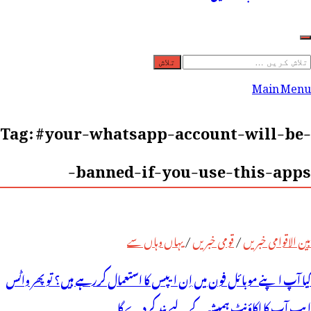
لاش
ریں
Main Menu
رائے:
Tag:
#your-whatsapp-account-will-be-
banned-if-you-use-this-apps-
بین الاقوامی خبریں
/
قومی خبریں
/
یہاں وہاں سے
کیا آپ اپنے موبائل فون میں اِن ایپس کا استعمال کررہے ہیں؟ تو پھر واٹس
ایپ آپ کا اکاؤنٹ ہمیشہ کے لیے بند کردے گا