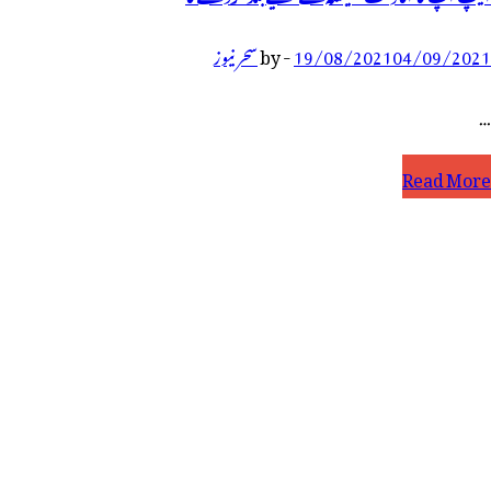
04/09/2021
19/08/2021
-
by
سحر نیوز
…
یا
Read More
ٓپ
پنے
وبائل
ون
یں
ِن
یپس