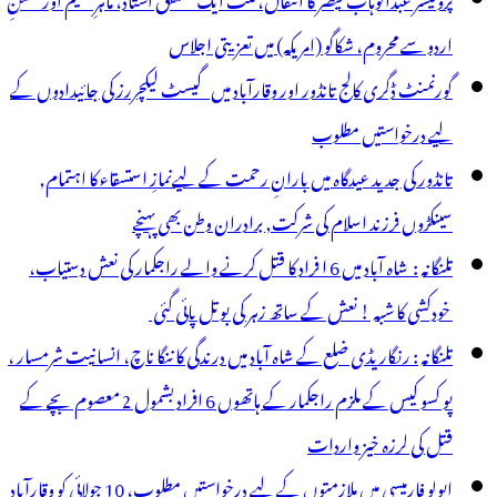
میشہ
اردو سے محروم، شکاگو (امریکہ) میں تعزیتی اجلاس
ے
گورنمنٹ ڈگری کالج تانڈور اور وقارآباد میں گیسٹ لیکچررز کی جائیدادوں کے
یے
لیے درخواستیں مطلوب
ند
تانڈور کی جدید عیدگاہ میں بارانِ رحمت کے لیےنمازِ استسقاء کا اہتمام,
ردے
سینکڑوں فرزند اسلام کی شرکت, برادران وطن بھی پہنچے
ا
تلنگانہ : شاہ آباد میں 6 ا فراد کا قتل کرنے والے راجکمار کی نعش دستیاب،
خودکشی کا شبہ ! نعش کے ساتھ زہر کی بوتل پائی گئی
تلنگانہ : رنگاریڈی ضلع کے شاہ آباد میں درندگی کا ننگا ناچ، انسانیت شرمسار ،
پو کسو کیس کے ملزم راجکمار کے ہاتھوں 6 افراد بشمول 2 معصوم بچے کے
قتل کی لرزہ خیز واردات
اپولو فارمیسی میں ملازمتوں کے لیے درخواستیں مطلوب، 10 جولائی کو وقارآباد