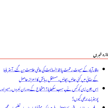
ا
ستعمال
ررہے
یں؟
و
تازہ خبریں
ھر
اٹس
وقارآباد کے سپوت رحمت پاشا انسانیت کی عالمی علامت بن گئے، آسٹریلیا
یپ
کے سڈنی میں کئی جانیں بچائیں، مستقل رہائش کا اعزاز حاصل
ٓپ
اس جین زی کو کس نے یہ سب سکھایا؟ احتجاج کے دوران نعروں، میمز اور
ا
پوسٹرز پر برہمی کیوں؟
کاؤنٹ
پروفیسر عبدالوہاب قیصر کا انتقال، ملت ایک مشفق استاد، ماہرِتعلیم اور محسنِ