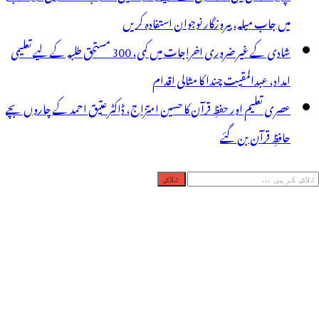
میں جاب میلہ، بیروزگار نوجوان استفادہ کریں
شادی کے غیر ضروری اخراجات میں کمی، 300 مستحق طلبہ کے لیے تعلیمی
امداد، عبدالمقیت چندا کا مثالی اقدام
عصری تعلیم اور حفظِ قرآن کا حسین امتزاج، ڈاکٹر عتیق احمد کے چاروں بچے
حافظِ قرآن بن گئے
لاش
ریں
رائے: