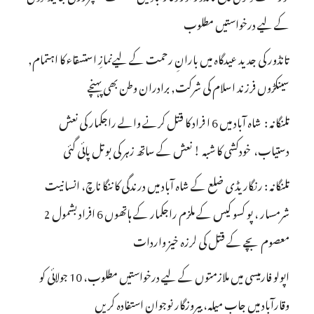
کے لیے درخواستیں مطلوب
تانڈور کی جدید عیدگاہ میں بارانِ رحمت کے لیےنمازِ استسقاء کا اہتمام,
سینکڑوں فرزند اسلام کی شرکت, برادران وطن بھی پہنچے
تلنگانہ : شاہ آباد میں 6 ا فراد کا قتل کرنے والے راجکمار کی نعش
دستیاب، خودکشی کا شبہ ! نعش کے ساتھ زہر کی بوتل پائی گئی
تلنگانہ : رنگاریڈی ضلع کے شاہ آباد میں درندگی کا ننگا ناچ، انسانیت
شرمسار ، پو کسو کیس کے ملزم راجکمار کے ہاتھوں 6 افراد بشمول 2
معصوم بچے کے قتل کی لرزہ خیز واردات
اپولو فارمیسی میں ملازمتوں کے لیے درخواستیں مطلوب، 10 جولائی کو
وقارآباد میں جاب میلہ، بیروزگار نوجوان استفادہ کریں