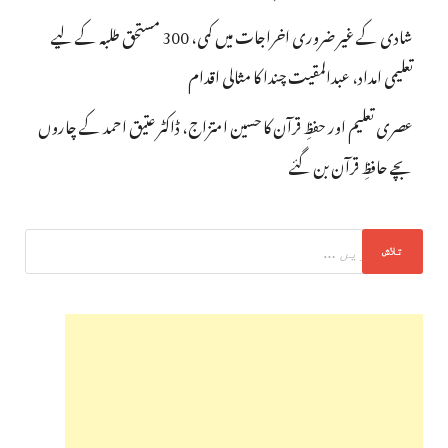
شادی کے غیر ضروری اخراجات میں کمی، 300 مستحق طلبہ کے لیے
تعلیمی امداد، عبدالمقیت چندا کا مثالی اقدام
عصری تعلیم اور حفظِ قرآن کا حسین امتزاج، ڈاکٹر عتیق احمد کے چاروں
بچے حافظِ قرآن بن گئے