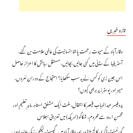
تازہ خبریں
وقارآباد کے سپوت رحمت پاشا انسانیت کی عالمی علامت بن گئے،
آسٹریلیا کے سڈنی میں کئی جانیں بچائیں، مستقل رہائش کا اعزاز حاصل
اس جین زی کو کس نے یہ سب سکھایا؟ احتجاج کے دوران نعروں،
میمز اور پوسٹرز پر برہمی کیوں؟
پروفیسر عبدالوہاب قیصر کا انتقال، ملت ایک مشفق استاد، ماہرِتعلیم اور
محسنِ اردو سے محروم، شکاگو (امریکہ) میں تعزیتی اجلاس
گورنمنٹ ڈگری کالج تانڈور اور وقارآباد میں گیسٹ لیکچررز کی جائیدادوں