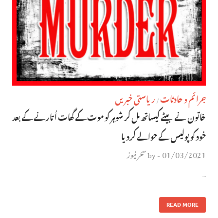
جرائم و حادثات
ریاستی خبریں
/
خاتون نے بیٹے کیساتھ مل کر شوہر کو موت کے گھات اُتارنے کے بعد
خود کو پولیس کے حوالے کردیا
01/03/2021
سحر نیوز
by
-
…
READ MORE