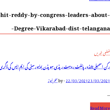
رائے:
hit-reddy-by-congress-leaders-about-
Degree-Vikarabad-dist-telangana-
ضلعی خبریں
رکن اسمبلی تانڈور پائلٹ روہت ریڈی سویڈن یونیورسٹی کی ایم ایس کی ڈگری ر
23/03/2021
22/03/2021
-
by
سحر نیوز
…
کن
Read More