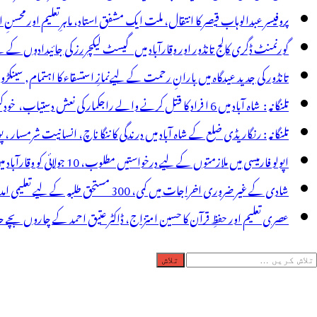
گری
پروفیسر عبدالوہاب قیصر کا انتقال، ملت ایک مشفق استاد، ماہرِتعلیم اور محسنِ 
کھتے
گورنمنٹ ڈگری کالج تانڈور اور وقارآباد میں گیسٹ لیکچررز کی جائیدادوں کے
یں
تانڈور کی جدید عیدگاہ میں بارانِ رحمت کے لیےنمازِ استسقاء کا اہتمام, سینکڑ
تلنگانہ : شاہ آباد میں 6 ا فراد کا قتل کرنے والے راجکمار کی نعش دستیاب، خودکشی کا شبہ ! نعش کے ساتھ زہر کی بوتل پائی گئی
تلنگانہ : رنگاریڈی ضلع کے شاہ آباد میں درندگی کا ننگا ناچ، انسانیت شرمسار ، پو کسو کیس کے ملزم راجکمار کے ہات
اپولو فارمیسی میں ملازمتوں کے لیے درخواستیں مطلوب، 10 جولائی کو وقارآباد میں جاب میلہ، بیروزگار نوجوان استفادہ کریں
شادی کے غیر ضروری اخراجات میں کمی، 300 مستحق طلبہ کے لیے تعلیمی امداد، عبدالمقیت چندا کا مثالی اقدام
عصری تعلیم اور حفظِ قرآن کا حسین امتزاج، ڈاکٹر عتیق احمد کے چاروں بچے حا
لاش
ریں
رائے: