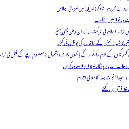
اردو سے محروم، شکاگو (امریکہ) میں تعزیتی اجلاس
 لیے درخواستیں مطلوب
وں فرزند اسلام کی شرکت, برادران وطن بھی پہنچے
ھوں 6 افراد بشمول 2 معصوم بچے کے قتل کی لرزہ خیز واردات
فظِ قرآن بن گئے