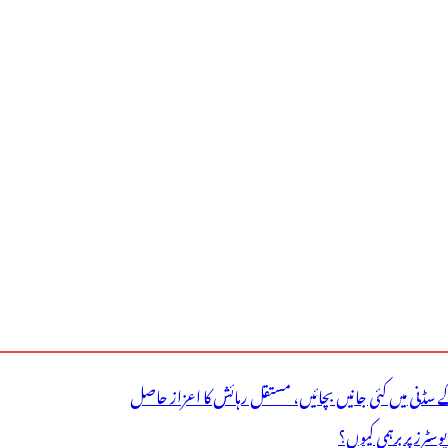
ے سڈنی میں کئی جانیں بچائیں، مستقل رہائش کا اعزاز حاصل
ٹرز پر برہمی کیوں؟