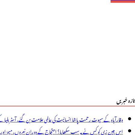
سمبلی
انڈور
ائلٹ
وہت
یڈی
ویڈن
ونیورسٹی
ی
تازہ خبریں
یم
یس
وقارآباد کے سپوت رحمت پاشا انسانیت کی عالمی علامت بن گئے، آسٹریلیا ک
ی
اس جین زی کو کس نے یہ سب سکھایا؟ احتجاج کے دوران نعروں، میمز اور پوس