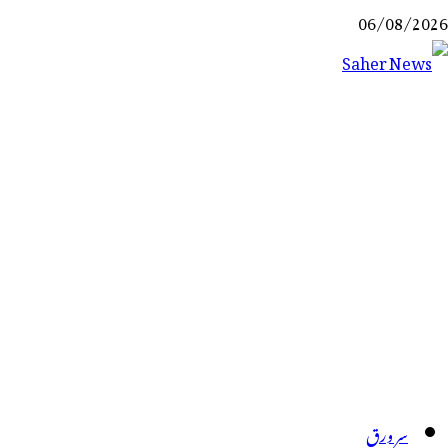
Ski
06/08/2026
t
conten
Saher News
نیوز پورٹل
سر ورق