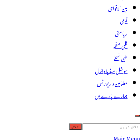
بین الاقوامی
قومی
ریاستی
فلمی صفحہ
طبی نسخے
سوشل میڈیا وائرل
مضامین و رپورٹس
ہمارے بارے میں
لاش
ریں
Main Menu