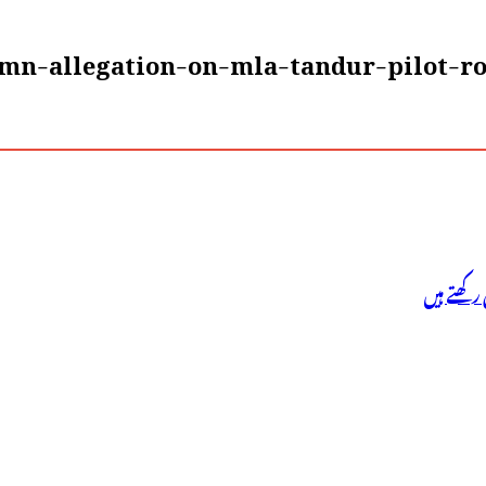
mn-allegation-on-mla-tandur-pilot-ro
کھتے ہیں