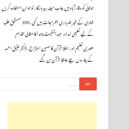
جولائی کو وقارآباد میں جاب میلہ، بیروزگار نوجوان استفادہ کریں
شادی کے غیر ضروری اخراجات میں کمی، 300 مستحق طلبہ
کے لیے تعلیمی امداد، عبدالمقیت چندا کا مثالی اقدام
عصری تعلیم اور حفظِ قرآن کا حسین امتزاج، ڈاکٹر عتیق احمد
کے چاروں بچے حافظِ قرآن بن گئے