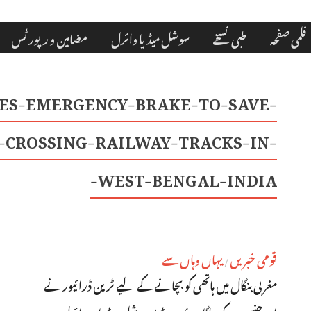
فلمی صفحہ
طبی نسخے
سوشل میڈیا وائرل
مضامین و رپورٹس
IES-EMERGENCY-BRAKE-TO-SAVE-
-CROSSING-RAILWAY-TRACKS-IN-
WEST-BENGAL-INDIA-
قومی خبریں
یہاں وہاں سے
/
مغربی بنگال میں ہاتھی کو بچانے کے لیے ٹرین ڈرائیور نے