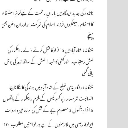
تانڈور کی جدید عیدگاہ میں بارانِ رحمت کے لیےنمازِ استسقاء
کا اہتمام, سینکڑوں فرزند اسلام کی شرکت, برادران وطن بھی
پہنچے
تلنگانہ : شاہ آباد میں 6 ا فراد کا قتل کرنے والے راجکمار کی
نعش دستیاب، خودکشی کا شبہ ! نعش کے ساتھ زہر کی بوتل
پائی گئی
تلنگانہ : رنگاریڈی ضلع کے شاہ آباد میں درندگی کا ننگا ناچ،
انسانیت شرمسار ، پو کسو کیس کے ملزم راجکمار کے ہاتھوں
6 افراد بشمول 2 معصوم بچے کے قتل کی لرزہ خیز واردات
اپولو فارمیسی میں ملازمتوں کے لیے درخواستیں مطلوب، 10