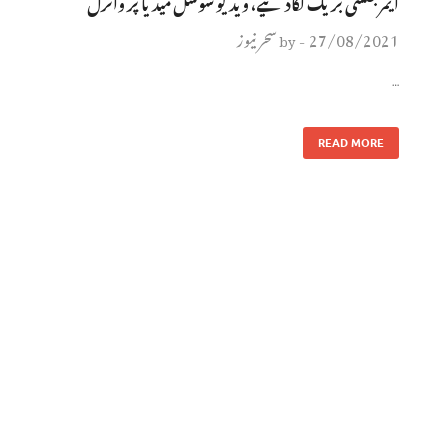
ایمرجنسی بریک لگادئیے، ویڈیو سوشل میڈیا پر وائرل
27/08/2021
سحر نیوز
by
-
…
READ MORE