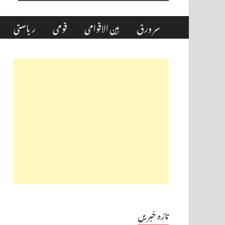
سر ورق
بین الاقوامی
قومی
ریاستی
تازہ خبریں