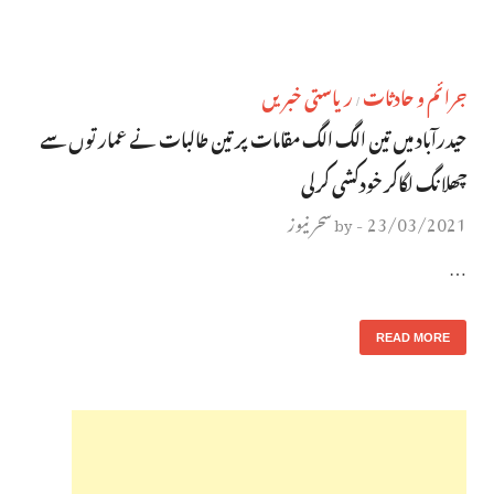
جرائم و حادثات
ریاستی خبریں
/
حیدرآباد میں تین الگ الگ مقامات پر تین طالبات نے عمارتوں سے
چھلانگ لگاکر خودکشی کرلی
23/03/2021
سحر نیوز
by
-
…
READ MORE