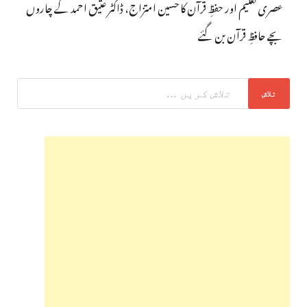
عصری تعلیم اور حفظِ قرآن کا حسین امتزاج، ڈاکٹر عتیق احمد کے چاروں
بچے حافظِ قرآن بن گئے