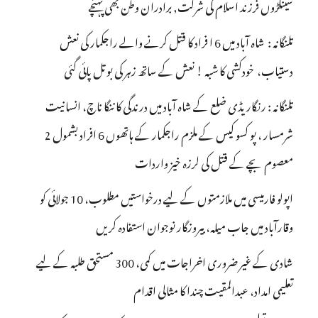
سینکڑوں فرزند اسلام کی شرکت, برادران وطن بھی پہنچے
تلنگانہ : شاہ آباد میں 6 ا فراد کا قتل کرنے والے راجکمار کی نعش
دستیاب، خودکشی کا شبہ ! نعش کے ساتھ زہر کی بوتل پائی گئی
تلنگانہ : رنگاریڈی ضلع کے شاہ آباد میں درندگی کا ننگا ناچ، انسانیت
شرمسار ، پو کسو کیس کے ملزم راجکمار کے ہاتھوں 6 افراد بشمول 2
معصوم بچے کے قتل کی لرزہ خیز واردات
اپولو فارمیسی میں ملازمتوں کے لیے درخواستیں مطلوب، 10 جولائی کو
وقارآباد میں جاب میلہ، بیروزگار نوجوان استفادہ کریں
شادی کے غیر ضروری اخراجات میں کمی، 300 مستحق طلبہ کے لیے
تعلیمی امداد، عبدالمقیت چندا کا مثالی اقدام