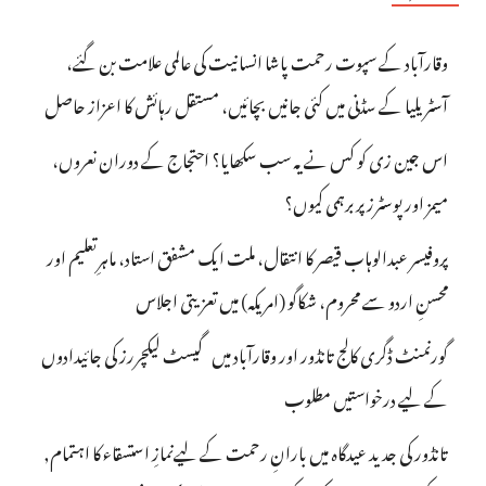
وقارآباد کے سپوت رحمت پاشا انسانیت کی عالمی علامت بن گئے،
آسٹریلیا کے سڈنی میں کئی جانیں بچائیں، مستقل رہائش کا اعزاز حاصل
اس جین زی کو کس نے یہ سب سکھایا؟ احتجاج کے دوران نعروں،
میمز اور پوسٹرز پر برہمی کیوں؟
پروفیسر عبدالوہاب قیصر کا انتقال، ملت ایک مشفق استاد، ماہرِتعلیم اور
محسنِ اردو سے محروم، شکاگو (امریکہ) میں تعزیتی اجلاس
گورنمنٹ ڈگری کالج تانڈور اور وقارآباد میں گیسٹ لیکچررز کی جائیدادوں
کے لیے درخواستیں مطلوب
تانڈور کی جدید عیدگاہ میں بارانِ رحمت کے لیےنمازِ استسقاء کا اہتمام,