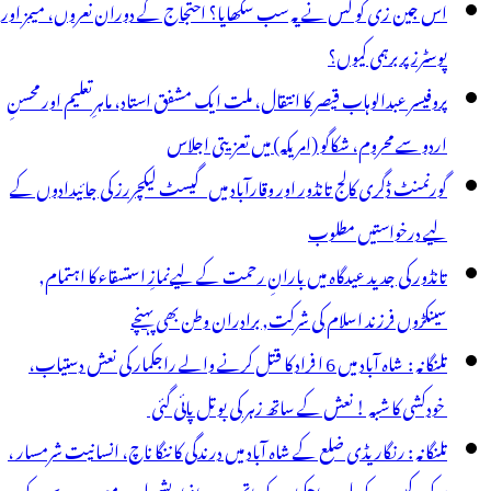
اس جین زی کو کس نے یہ سب سکھایا؟ احتجاج کے دوران نعروں، میمز اور
یش
پوسٹرز پر برہمی کیوں؟
یاسی
پروفیسر عبدالوہاب قیصر کا انتقال، ملت ایک مشفق استاد، ماہرِتعلیم اور محسنِ
اردو سے محروم، شکاگو (امریکہ) میں تعزیتی اجلاس
گورنمنٹ ڈگری کالج تانڈور اور وقارآباد میں گیسٹ لیکچررز کی جائیدادوں کے
لیے درخواستیں مطلوب
تانڈور کی جدید عیدگاہ میں بارانِ رحمت کے لیےنمازِ استسقاء کا اہتمام,
سینکڑوں فرزند اسلام کی شرکت, برادران وطن بھی پہنچے
تلنگانہ : شاہ آباد میں 6 ا فراد کا قتل کرنے والے راجکمار کی نعش دستیاب،
خودکشی کا شبہ ! نعش کے ساتھ زہر کی بوتل پائی گئی
تلنگانہ : رنگاریڈی ضلع کے شاہ آباد میں درندگی کا ننگا ناچ، انسانیت شرمسار ،