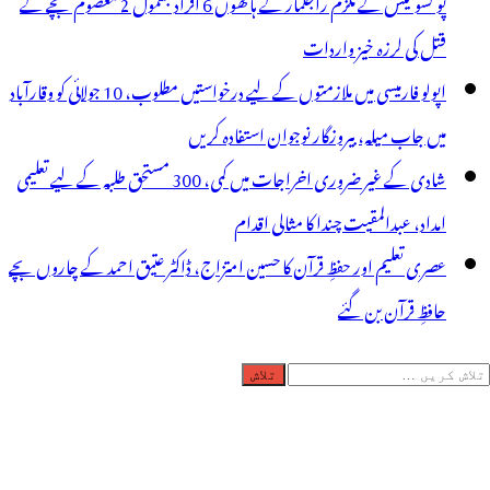
پو کسو کیس کے ملزم راجکمار کے ہاتھوں 6 افراد بشمول 2 معصوم بچے کے
قتل کی لرزہ خیز واردات
اپولو فارمیسی میں ملازمتوں کے لیے درخواستیں مطلوب، 10 جولائی کو وقارآباد
میں جاب میلہ، بیروزگار نوجوان استفادہ کریں
شادی کے غیر ضروری اخراجات میں کمی، 300 مستحق طلبہ کے لیے تعلیمی
امداد، عبدالمقیت چندا کا مثالی اقدام
عصری تعلیم اور حفظِ قرآن کا حسین امتزاج، ڈاکٹر عتیق احمد کے چاروں بچے
حافظِ قرآن بن گئے
لاش
ریں
رائے: