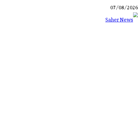
Ski
07/08/2026
t
conten
Saher News
نیوز پورٹل