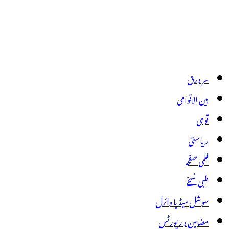
سر ورق
بین الاقوامی
قومی
ریاستی
فلمی صفحہ
طبی نسخے
سوشل میڈیا وائرل
مضامین و رپورٹس