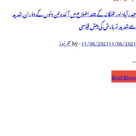
حیدرآباد اور تلنگانہ کے چند اضلاع میں آئندہ تین دنوں کے دؤران شدید
سےشدید تر بارش کی پیش قیاسی
11/06/2021
11/06/2021
-
by
سحر نیوز
…
یدرآباد
Read More
ور
لنگانہ
ے
ند