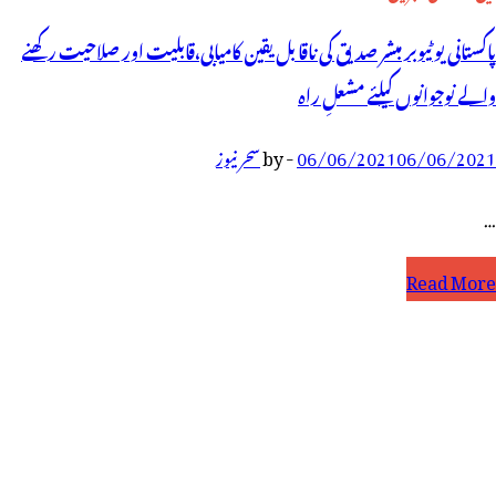
پاکستانی یو ٹیوبر مبشر صدیق کی ناقابل یقین کامیابی،قابلیت اور صلاحیت رکھنے
والے نوجوانوں کیلئے مشعلِ راہ
06/06/2021
06/06/2021
-
by
سحر نیوز
…
اکستانی
Read More
و
یوبر
بشر
دیق