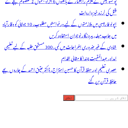
پو کسو کیس کے ملزم راجکمار کے ہاتھوں 6 افراد بشمول 2 معصوم بچے کے
قتل کی لرزہ خیز واردات
اپولو فارمیسی میں ملازمتوں کے لیے درخواستیں مطلوب، 10 جولائی کو وقارآباد
میں جاب میلہ، بیروزگار نوجوان استفادہ کریں
شادی کے غیر ضروری اخراجات میں کمی، 300 مستحق طلبہ کے لیے تعلیمی
امداد، عبدالمقیت چندا کا مثالی اقدام
عصری تعلیم اور حفظِ قرآن کا حسین امتزاج، ڈاکٹر عتیق احمد کے چاروں بچے
حافظِ قرآن بن گئے
لاش
ریں
رائے: