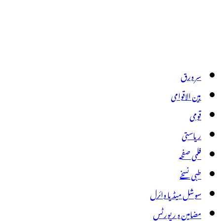
سر ورق
بین الاقوامی
قومی
ریاستی
فلمی صفحہ
طبی نسخے
سوشل میڈیا وائرل
مضامین و رپورٹس