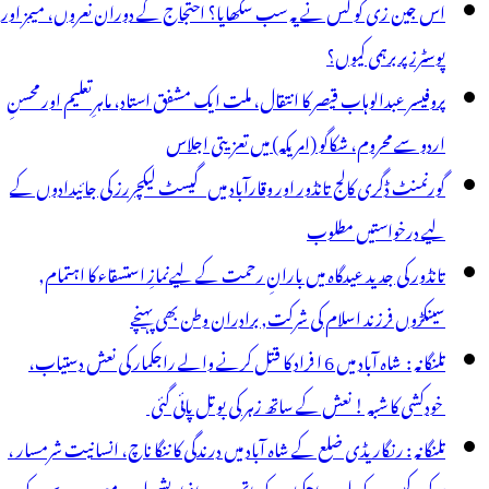
اس جین زی کو کس نے یہ سب سکھایا؟ احتجاج کے دوران نعروں، میمز اور
پوسٹرز پر برہمی کیوں؟
پروفیسر عبدالوہاب قیصر کا انتقال، ملت ایک مشفق استاد، ماہرِتعلیم اور محسنِ
اردو سے محروم، شکاگو (امریکہ) میں تعزیتی اجلاس
گورنمنٹ ڈگری کالج تانڈور اور وقارآباد میں گیسٹ لیکچررز کی جائیدادوں کے
لیے درخواستیں مطلوب
تانڈور کی جدید عیدگاہ میں بارانِ رحمت کے لیےنمازِ استسقاء کا اہتمام,
سینکڑوں فرزند اسلام کی شرکت, برادران وطن بھی پہنچے
تلنگانہ : شاہ آباد میں 6 ا فراد کا قتل کرنے والے راجکمار کی نعش دستیاب،
خودکشی کا شبہ ! نعش کے ساتھ زہر کی بوتل پائی گئی
تلنگانہ : رنگاریڈی ضلع کے شاہ آباد میں درندگی کا ننگا ناچ، انسانیت شرمسار ،