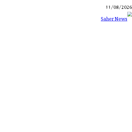
Ski
11/08/2026
t
conten
Saher News
نیوز پورٹل