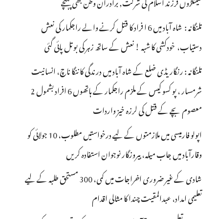
سینکڑوں فرزند اسلام کی شرکت, برادران وطن بھی پہنچے
تلنگانہ : شاہ آباد میں 6 ا فراد کا قتل کرنے والے راجکمار کی نعش
دستیاب، خودکشی کا شبہ ! نعش کے ساتھ زہر کی بوتل پائی گئی
تلنگانہ : رنگاریڈی ضلع کے شاہ آباد میں درندگی کا ننگا ناچ، انسانیت
شرمسار ، پو کسو کیس کے ملزم راجکمار کے ہاتھوں 6 افراد بشمول 2
معصوم بچے کے قتل کی لرزہ خیز واردات
اپولو فارمیسی میں ملازمتوں کے لیے درخواستیں مطلوب، 10 جولائی کو
وقارآباد میں جاب میلہ، بیروزگار نوجوان استفادہ کریں
شادی کے غیر ضروری اخراجات میں کمی، 300 مستحق طلبہ کے لیے
تعلیمی امداد، عبدالمقیت چندا کا مثالی اقدام