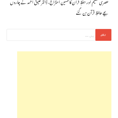
عصری تعلیم اور حفظِ قرآن کا حسین امتزاج، ڈاکٹر عتیق احمد کے چاروں
بچے حافظِ قرآن بن گئے