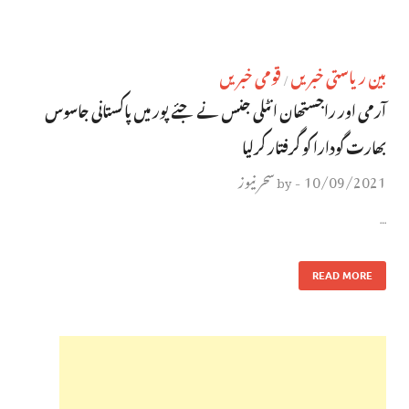
بین ریاستی خبریں
قومی خبریں
/
آرمی اور راجستھان انٹلی جنس نے جئے پور میں پاکستانی جاسوس
بھارت گودارا کو گرفتار کرلیا
10/09/2021
سحر نیوز
by
-
…
READ MORE