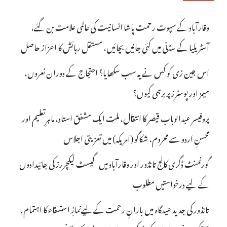
وقارآباد کے سپوت رحمت پاشا انسانیت کی عالمی علامت بن گئے،
آسٹریلیا کے سڈنی میں کئی جانیں بچائیں، مستقل رہائش کا اعزاز حاصل
اس جین زی کو کس نے یہ سب سکھایا؟ احتجاج کے دوران نعروں،
میمز اور پوسٹرز پر برہمی کیوں؟
پروفیسر عبدالوہاب قیصر کا انتقال، ملت ایک مشفق استاد، ماہرِتعلیم اور
محسنِ اردو سے محروم، شکاگو (امریکہ) میں تعزیتی اجلاس
گورنمنٹ ڈگری کالج تانڈور اور وقارآباد میں گیسٹ لیکچررز کی جائیدادوں
کے لیے درخواستیں مطلوب
تانڈور کی جدید عیدگاہ میں بارانِ رحمت کے لیےنمازِ استسقاء کا اہتمام,