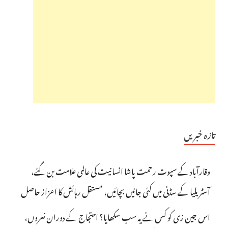
تازہ خبریں
وقارآباد کے سپوت رحمت پاشا انسانیت کی عالمی علامت بن گئے،
آسٹریلیا کے سڈنی میں کئی جانیں بچائیں، مستقل رہائش کا اعزاز حاصل
اس جین زی کو کس نے یہ سب سکھایا؟ احتجاج کے دوران نعروں،