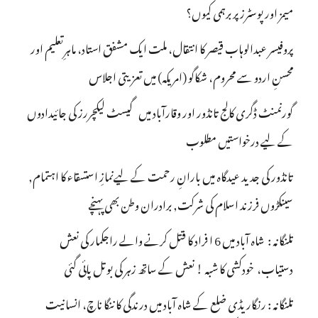
میمز اور پوسٹرز پر برہمی کیوں؟
پروفیسر عبدالوہاب قیصر کا انتقال، ملت ایک مشفق استاد، ماہرِتعلیم اور
محسنِ اردو سے محروم، شکاگو (امریکہ) میں تعزیتی اجلاس
گورنمنٹ ڈگری کالج تانڈور اور وقارآباد میں گیسٹ لیکچررز کی جائیدادوں
کے لیے درخواستیں مطلوب
تانڈور کی جدید عیدگاہ میں بارانِ رحمت کے لیےنمازِ استسقاء کا اہتمام,
سینکڑوں فرزند اسلام کی شرکت, برادران وطن بھی پہنچے
تلنگانہ : شاہ آباد میں 6 ا فراد کا قتل کرنے والے راجکمار کی نعش
دستیاب، خودکشی کا شبہ ! نعش کے ساتھ زہر کی بوتل پائی گئی
تلنگانہ : رنگاریڈی ضلع کے شاہ آباد میں درندگی کا ننگا ناچ، انسانیت