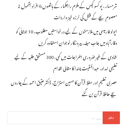
شرمسار ، پو کسو کیس کے ملزم راجکمار کے ہاتھوں 6 افراد بشمول 2
معصوم بچے کے قتل کی لرزہ خیز واردات
اپولو فارمیسی میں ملازمتوں کے لیے درخواستیں مطلوب، 10 جولائی کو
وقارآباد میں جاب میلہ، بیروزگار نوجوان استفادہ کریں
شادی کے غیر ضروری اخراجات میں کمی، 300 مستحق طلبہ کے لیے
تعلیمی امداد، عبدالمقیت چندا کا مثالی اقدام
عصری تعلیم اور حفظِ قرآن کا حسین امتزاج، ڈاکٹر عتیق احمد کے چاروں
بچے حافظِ قرآن بن گئے