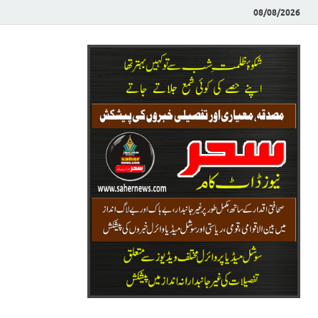
08/08/2026
Saher News
نیوز پورٹل