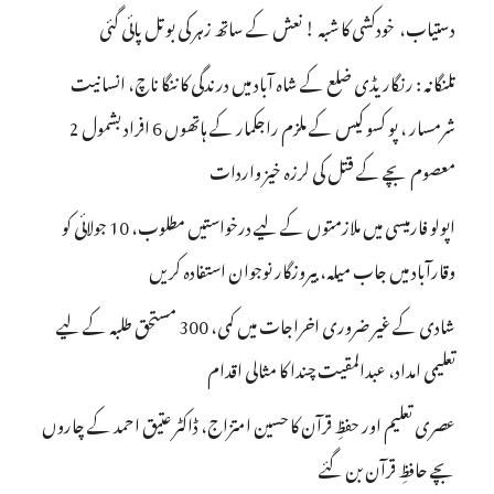
دستیاب، خودکشی کا شبہ ! نعش کے ساتھ زہر کی بوتل پائی گئی
تلنگانہ : رنگاریڈی ضلع کے شاہ آباد میں درندگی کا ننگا ناچ، انسانیت
شرمسار ، پو کسو کیس کے ملزم راجکمار کے ہاتھوں 6 افراد بشمول 2
معصوم بچے کے قتل کی لرزہ خیز واردات
اپولو فارمیسی میں ملازمتوں کے لیے درخواستیں مطلوب، 10 جولائی کو
وقارآباد میں جاب میلہ، بیروزگار نوجوان استفادہ کریں
شادی کے غیر ضروری اخراجات میں کمی، 300 مستحق طلبہ کے لیے
تعلیمی امداد، عبدالمقیت چندا کا مثالی اقدام
عصری تعلیم اور حفظِ قرآن کا حسین امتزاج، ڈاکٹر عتیق احمد کے چاروں
بچے حافظِ قرآن بن گئے