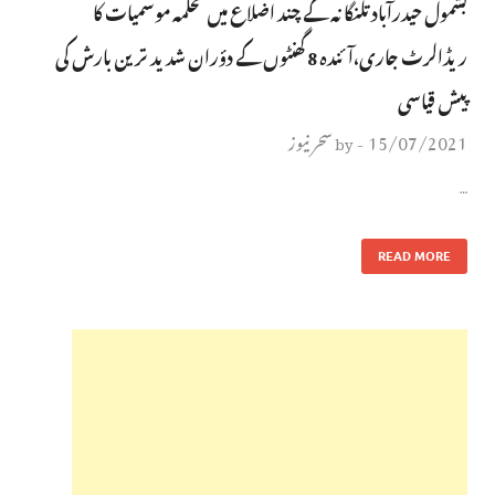
بشمول حیدرآباد تلنگانہ کے چند اضلاع میں محکمہ موسمیات کا
ریڈالرٹ جاری،آئندہ 8 گھنٹوں کے دؤران شدید ترین بارش کی
پیش قیاسی
15/07/2021
سحر نیوز
by
-
…
READ MORE