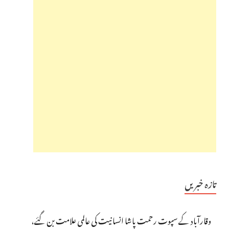
تازہ خبریں
وقارآباد کے سپوت رحمت پاشا انسانیت کی عالمی علامت بن گئے،