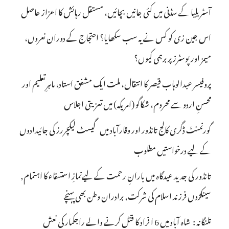
آسٹریلیا کے سڈنی میں کئی جانیں بچائیں، مستقل رہائش کا اعزاز حاصل
اس جین زی کو کس نے یہ سب سکھایا؟ احتجاج کے دوران نعروں،
میمز اور پوسٹرز پر برہمی کیوں؟
پروفیسر عبدالوہاب قیصر کا انتقال، ملت ایک مشفق استاد، ماہرِتعلیم اور
محسنِ اردو سے محروم، شکاگو (امریکہ) میں تعزیتی اجلاس
گورنمنٹ ڈگری کالج تانڈور اور وقارآباد میں گیسٹ لیکچررز کی جائیدادوں
کے لیے درخواستیں مطلوب
تانڈور کی جدید عیدگاہ میں بارانِ رحمت کے لیےنمازِ استسقاء کا اہتمام,
سینکڑوں فرزند اسلام کی شرکت, برادران وطن بھی پہنچے
تلنگانہ : شاہ آباد میں 6 ا فراد کا قتل کرنے والے راجکمار کی نعش