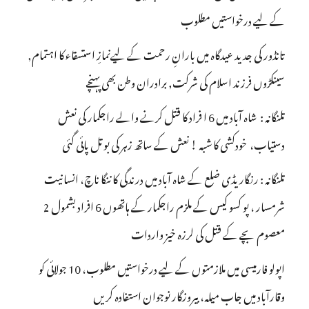
کے لیے درخواستیں مطلوب
تانڈور کی جدید عیدگاہ میں بارانِ رحمت کے لیےنمازِ استسقاء کا اہتمام,
سینکڑوں فرزند اسلام کی شرکت, برادران وطن بھی پہنچے
تلنگانہ : شاہ آباد میں 6 ا فراد کا قتل کرنے والے راجکمار کی نعش
دستیاب، خودکشی کا شبہ ! نعش کے ساتھ زہر کی بوتل پائی گئی
تلنگانہ : رنگاریڈی ضلع کے شاہ آباد میں درندگی کا ننگا ناچ، انسانیت
شرمسار ، پو کسو کیس کے ملزم راجکمار کے ہاتھوں 6 افراد بشمول 2
معصوم بچے کے قتل کی لرزہ خیز واردات
اپولو فارمیسی میں ملازمتوں کے لیے درخواستیں مطلوب، 10 جولائی کو
وقارآباد میں جاب میلہ، بیروزگار نوجوان استفادہ کریں