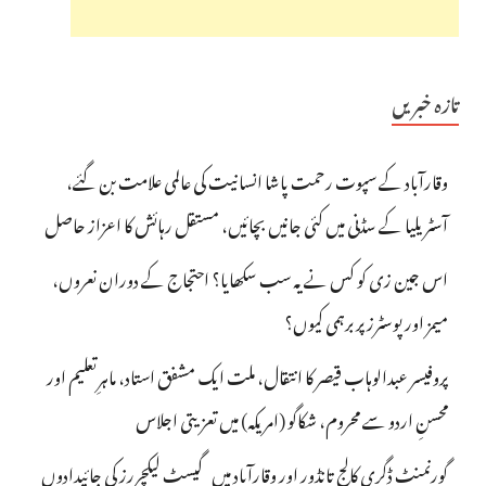
تازہ خبریں
وقارآباد کے سپوت رحمت پاشا انسانیت کی عالمی علامت بن گئے،
آسٹریلیا کے سڈنی میں کئی جانیں بچائیں، مستقل رہائش کا اعزاز حاصل
اس جین زی کو کس نے یہ سب سکھایا؟ احتجاج کے دوران نعروں،
میمز اور پوسٹرز پر برہمی کیوں؟
پروفیسر عبدالوہاب قیصر کا انتقال، ملت ایک مشفق استاد، ماہرِتعلیم اور
محسنِ اردو سے محروم، شکاگو (امریکہ) میں تعزیتی اجلاس
گورنمنٹ ڈگری کالج تانڈور اور وقارآباد میں گیسٹ لیکچررز کی جائیدادوں