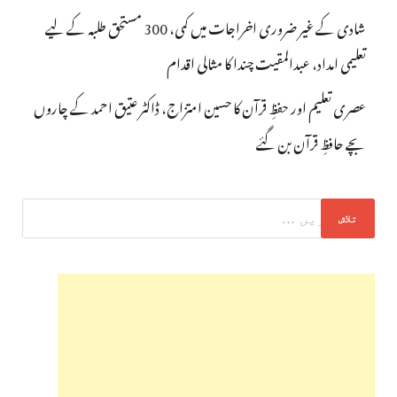
شادی کے غیر ضروری اخراجات میں کمی، 300 مستحق طلبہ کے لیے
تعلیمی امداد، عبدالمقیت چندا کا مثالی اقدام
عصری تعلیم اور حفظِ قرآن کا حسین امتزاج، ڈاکٹر عتیق احمد کے چاروں
بچے حافظِ قرآن بن گئے