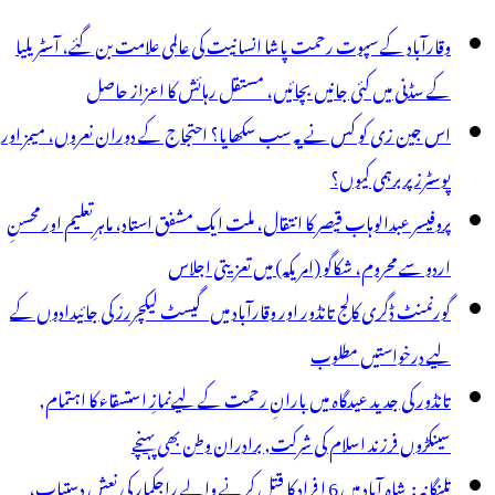
یں
وقارآباد کے سپوت رحمت پاشا انسانیت کی عالمی علامت بن گئے، آسٹریلیا
ی
کے سڈنی میں کئی جانیں بچائیں، مستقل رہائش کا اعزاز حاصل
رایس
اس جین زی کو کس نے یہ سب سکھایا؟ احتجاج کے دوران نعروں، میمز اور
میدوار
پوسٹرز پر برہمی کیوں؟
ستبردار:
پروفیسر عبدالوہاب قیصر کا انتقال، ملت ایک مشفق استاد، ماہرِتعلیم اور محسنِ
بیتا
اردو سے محروم، شکاگو (امریکہ) میں تعزیتی اجلاس
یڈی
گورنمنٹ ڈگری کالج تانڈور اور وقارآباد میں گیسٹ لیکچررز کی جائیدادوں کے
لیے درخواستیں مطلوب
تانڈور کی جدید عیدگاہ میں بارانِ رحمت کے لیےنمازِ استسقاء کا اہتمام,
سینکڑوں فرزند اسلام کی شرکت, برادران وطن بھی پہنچے
تلنگانہ : شاہ آباد میں 6 ا فراد کا قتل کرنے والے راجکمار کی نعش دستیاب،