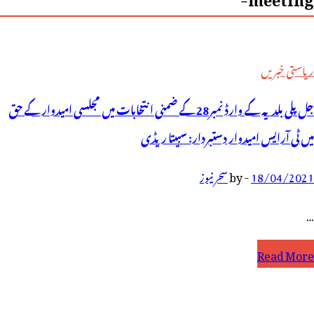
ریاستی خبریں
جل پلی بلدیہ کے وارڈ نمبر28 کے ضمنی انتخابات میں مجلسی امیدوار کے حق
میں ٹی آرایس امیدوار دستبردار: سبیتا ریڈی
18/04/2021
-
by
سحر نیوز
…
ل
Read More
لی
لدیہ