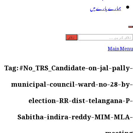
ہمارے بارے میں
لاش
ریں
Main Menu
رائے:
Tag:
#No_TRS_Candidate-on-jal-pally-
municipal-council-ward-no-28-by-
election-RR-dist-telangana-P-
Sabitha-indira-reddy-MIM-MLA-
meeting-