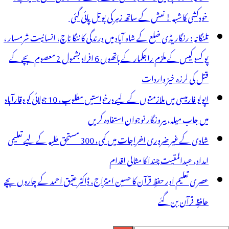
خودکشی کا شبہ ! نعش کے ساتھ زہر کی بوتل پائی گئی
تلنگانہ : رنگاریڈی ضلع کے شاہ آباد میں درندگی کا ننگا ناچ، انسانیت شرمسار ،
پو کسو کیس کے ملزم راجکمار کے ہاتھوں 6 افراد بشمول 2 معصوم بچے کے
قتل کی لرزہ خیز واردات
اپولو فارمیسی میں ملازمتوں کے لیے درخواستیں مطلوب، 10 جولائی کو وقارآباد
میں جاب میلہ، بیروزگار نوجوان استفادہ کریں
شادی کے غیر ضروری اخراجات میں کمی، 300 مستحق طلبہ کے لیے تعلیمی
امداد، عبدالمقیت چندا کا مثالی اقدام
عصری تعلیم اور حفظِ قرآن کا حسین امتزاج، ڈاکٹر عتیق احمد کے چاروں بچے
حافظِ قرآن بن گئے
لاش