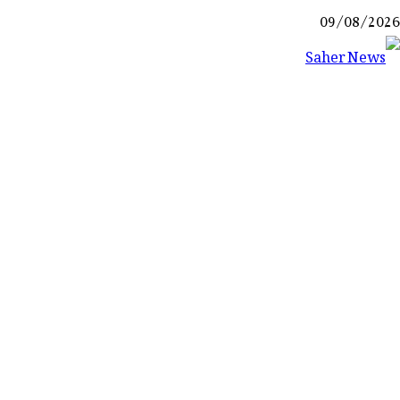
Ski
09/08/2026
t
conten
Saher News
نیوز پورٹل