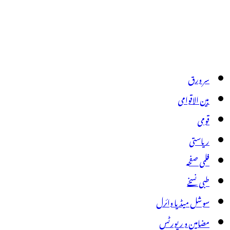
سر ورق
بین الاقوامی
قومی
ریاستی
فلمی صفحہ
طبی نسخے
سوشل میڈیا وائرل
مضامین و رپورٹس