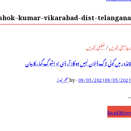
رائے:
shok-kumar-vikarabad-dist-telangana-
ریاستی خبریں
/
ضلعی خبریں
تانڈور میں کوئی لاک ڈاؤن نہیں ہوگا: آر ڈی او اشوک کما رکا بیان
09/05/2021
09/05/2021
-
by
سحر نیوز
…
انڈور
Read More
یں