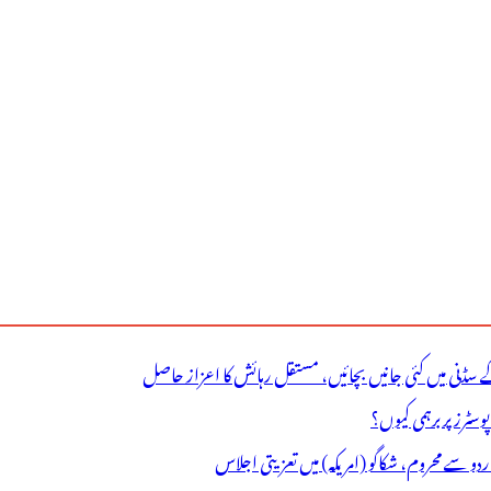
ے سڈنی میں کئی جانیں بچائیں، مستقل رہائش کا اعزاز حاصل
ٹرز پر برہمی کیوں؟
اردو سے محروم، شکاگو (امریکہ) میں تعزیتی اجلاس