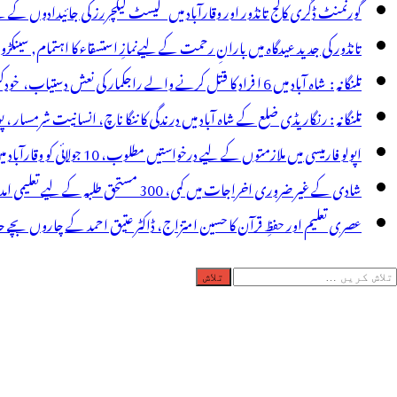
یان
گورنمنٹ ڈگری کالج تانڈور اور وقارآباد میں گیسٹ لیکچررز کی جائیدادوں کے
تانڈور کی جدید عیدگاہ میں بارانِ رحمت کے لیےنمازِ استسقاء کا اہتمام, سینکڑ
تلنگانہ : شاہ آباد میں 6 ا فراد کا قتل کرنے والے راجکمار کی نعش دستیاب، خودکشی کا شبہ ! نعش کے ساتھ زہر کی بوتل پائی گئی
تلنگانہ : رنگاریڈی ضلع کے شاہ آباد میں درندگی کا ننگا ناچ، انسانیت شرمسار ، پو کسو کیس کے ملزم راجکمار کے ہات
اپولو فارمیسی میں ملازمتوں کے لیے درخواستیں مطلوب، 10 جولائی کو وقارآباد میں جاب میلہ، بیروزگار نوجوان استفادہ کریں
شادی کے غیر ضروری اخراجات میں کمی، 300 مستحق طلبہ کے لیے تعلیمی امداد، عبدالمقیت چندا کا مثالی اقدام
عصری تعلیم اور حفظِ قرآن کا حسین امتزاج، ڈاکٹر عتیق احمد کے چاروں بچے حا
لاش
ریں
رائے: