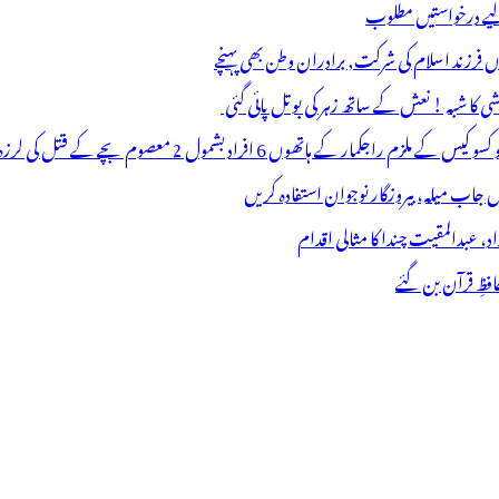
 لیے درخواستیں مطلوب
وں فرزند اسلام کی شرکت, برادران وطن بھی پہنچے
ھوں 6 افراد بشمول 2 معصوم بچے کے قتل کی لرزہ خیز واردات
فظِ قرآن بن گئے