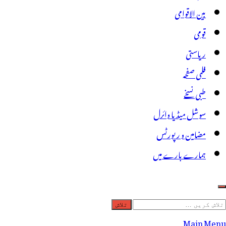
بین الاقوامی
قومی
ریاستی
فلمی صفحہ
طبی نسخے
سوشل میڈیا وائرل
مضامین و رپورٹس
ہمارے بارے میں
لاش
ریں
Main Menu