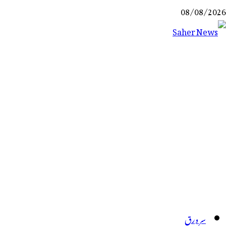
Ski
08/08/2026
t
conten
Saher News
نیوز پورٹل
سر ورق