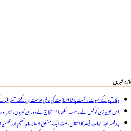
وئی
اک
اؤن
ہیں
وگا:
ٓر
ی
تازہ خبریں
و
شوک
وقارآباد کے سپوت رحمت پاشا انسانیت کی عالمی علامت بن گئے، آسٹریلیا ک
ما
اس جین زی کو کس نے یہ سب سکھایا؟ احتجاج کے دوران نعروں، میمز اور پوس
کا
پروفیسر عبدالوہاب قیصر کا انتقال، ملت ایک مشفق استاد، ماہرِتعلیم اور محسنِ 