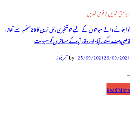
ریاستی خبریں
/
قومی خبریں
گوا جانے والے سیاحوں کے لیے خوشخبری ، نئی ٹرین کا 28ستمبر سے آغاز،
قاضی پیٹ،سکندرآباد اور وقارآبادکے مسافرین کو سہولت
26/09/2021
25/09/2021
-
by
سحر نیوز
…
وا
Read More
انے
الے
یاحوں