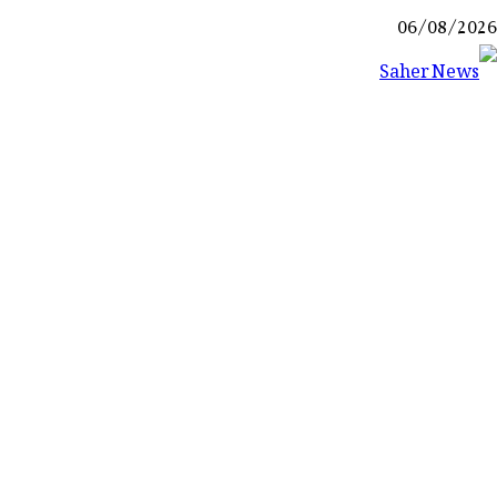
Ski
06/08/2026
t
conten
Saher News
نیوز پورٹل