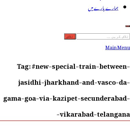
ہمارے بارے میں
لاش
ریں
Main Menu
رائے:
Tag:
#new-special-train-between-
jasidhi-jharkhand-and-vasco-da-
gama-goa-via-kazipet-secunderabad-
vikarabad-telangana-