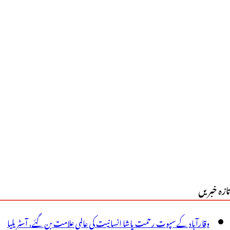
ے
یے
وشخبری
ئی
رین
ا
28ستمبر
ے
تازہ خبریں
ٓغاز،
اضی
وقارآباد کے سپوت رحمت پاشا انسانیت کی عالمی علامت بن گئے، آسٹریلیا