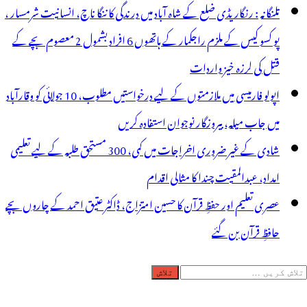
تلنگانہ : رنگاریڈی ضلع کے شاہ آباد میں درندگی کا ننگا ناچ، انسانیت شرمسار ،
پو کسو کیس کے ملزم راجکمار کے ہاتھوں 6 افراد بشمول 2 معصوم بچے کے
قتل کی لرزہ خیز واردات
اپولو فارمیسی میں ملازمتوں کے لیے درخواستیں مطلوب، 10 جولائی کو وقارآباد
میں جاب میلہ، بیروزگار نوجوان استفادہ کریں
شادی کے غیر ضروری اخراجات میں کمی، 300 مستحق طلبہ کے لیے تعلیمی
امداد، عبدالمقیت چندا کا مثالی اقدام
عصری تعلیم اور حفظِ قرآن کا حسین امتزاج، ڈاکٹر عتیق احمد کے چاروں بچے
حافظِ قرآن بن گئے
لاش
ریں