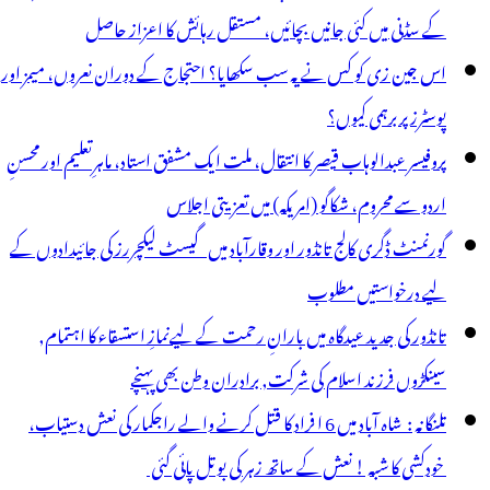
یٹ،سکندرآباد
کے سڈنی میں کئی جانیں بچائیں، مستقل رہائش کا اعزاز حاصل
ور
اس جین زی کو کس نے یہ سب سکھایا؟ احتجاج کے دوران نعروں، میمز اور
قارآبادکے
پوسٹرز پر برہمی کیوں؟
سافرین
پروفیسر عبدالوہاب قیصر کا انتقال، ملت ایک مشفق استاد، ماہرِتعلیم اور محسنِ
و
اردو سے محروم، شکاگو (امریکہ) میں تعزیتی اجلاس
ہولت
گورنمنٹ ڈگری کالج تانڈور اور وقارآباد میں گیسٹ لیکچررز کی جائیدادوں کے
لیے درخواستیں مطلوب
تانڈور کی جدید عیدگاہ میں بارانِ رحمت کے لیےنمازِ استسقاء کا اہتمام,
سینکڑوں فرزند اسلام کی شرکت, برادران وطن بھی پہنچے
تلنگانہ : شاہ آباد میں 6 ا فراد کا قتل کرنے والے راجکمار کی نعش دستیاب،
خودکشی کا شبہ ! نعش کے ساتھ زہر کی بوتل پائی گئی