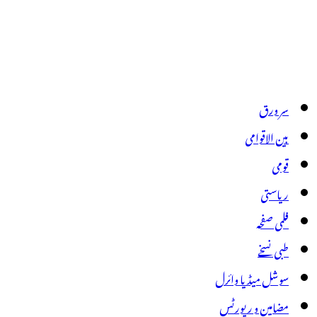
سر ورق
بین الاقوامی
قومی
ریاستی
فلمی صفحہ
طبی نسخے
سوشل میڈیا وائرل
مضامین و رپورٹس