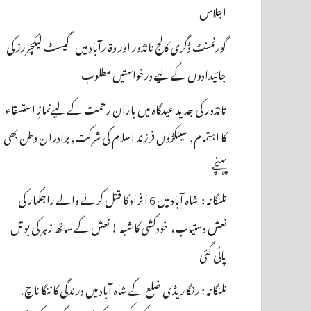
اجلاس
گورنمنٹ ڈگری کالج تانڈور اور وقارآباد میں گیسٹ لیکچررز کی
جائیدادوں کے لیے درخواستیں مطلوب
تانڈور کی جدید عیدگاہ میں بارانِ رحمت کے لیےنمازِ استسقاء
کا اہتمام, سینکڑوں فرزند اسلام کی شرکت, برادران وطن بھی
پہنچے
تلنگانہ : شاہ آباد میں 6 ا فراد کا قتل کرنے والے راجکمار کی
نعش دستیاب، خودکشی کا شبہ ! نعش کے ساتھ زہر کی بوتل
پائی گئی
تلنگانہ : رنگاریڈی ضلع کے شاہ آباد میں درندگی کا ننگا ناچ،