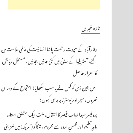
تازہ خبریں
وقارآباد کے سپوت رحمت پاشا انسانیت کی عالمی علامت بن
گئے، آسٹریلیا کے سڈنی میں کئی جانیں بچائیں، مستقل رہائش
کا اعزاز حاصل
اس جین زی کو کس نے یہ سب سکھایا؟ احتجاج کے دوران
نعروں، میمز اور پوسٹرز پر برہمی کیوں؟
پروفیسر عبدالوہاب قیصر کا انتقال، ملت ایک مشفق استاد،
ماہرِتعلیم اور محسنِ اردو سے محروم، شکاگو (امریکہ) میں تعزیتی