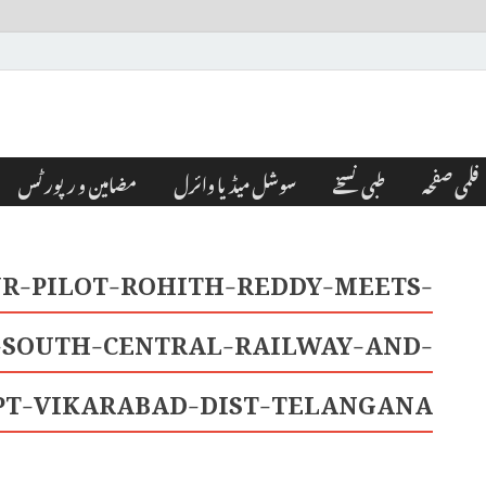
فلمی صفحہ
طبی نسخے
سوشل میڈیا وائرل
مضامین و رپورٹس
R-PILOT-ROHITH-REDDY-MEETS-
SOUTH-CENTRAL-RAILWAY-AND-
PT-VIKARABAD-DIST-TELANGANA-