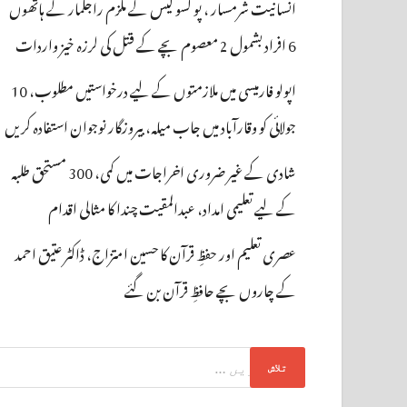
انسانیت شرمسار ، پو کسو کیس کے ملزم راجکمار کے ہاتھوں
6 افراد بشمول 2 معصوم بچے کے قتل کی لرزہ خیز واردات
اپولو فارمیسی میں ملازمتوں کے لیے درخواستیں مطلوب، 10
جولائی کو وقارآباد میں جاب میلہ، بیروزگار نوجوان استفادہ کریں
شادی کے غیر ضروری اخراجات میں کمی، 300 مستحق طلبہ
کے لیے تعلیمی امداد، عبدالمقیت چندا کا مثالی اقدام
عصری تعلیم اور حفظِ قرآن کا حسین امتزاج، ڈاکٹر عتیق احمد
کے چاروں بچے حافظِ قرآن بن گئے