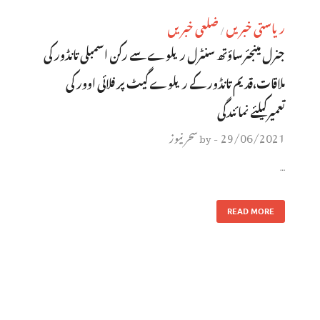
ریاستی خبریں
ضلعی خبریں
/
جنرل مینجئرساؤتھ سنٹرل ریلوے سے رکن اسمبلی تانڈور کی
ملاقات،قدیم تانڈور کے ریلوے گیٹ پر فلائی اوور کی
تعمیرکیلئے نمائندگی
29/06/2021
سحر نیوز
by
-
…
READ MORE