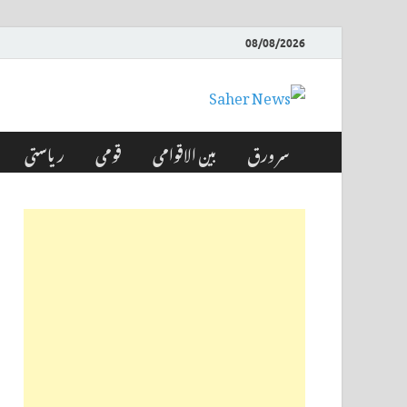
08/08/2026
Saher News
نیوز پورٹل
سر ورق
بین الاقوامی
قومی
ریاستی