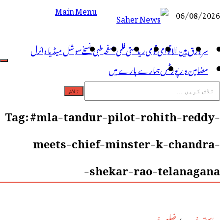
Main Menu
06/08/2026
Saher News
نیوز پورٹل
سر ورق
بین الاقوامی
قومی
ریاستی
فلمی صفحہ
طبی نسخے
سوشل میڈیا وائرل
مضامین و رپورٹس
ہمارے بارے میں
Tag:
#mla-tandur-pilot-rohith-reddy-
meets-chief-minster-k-chandra-
shekar-rao-telanagana-
ریاستی خبریں
/
ضلعی خبریں