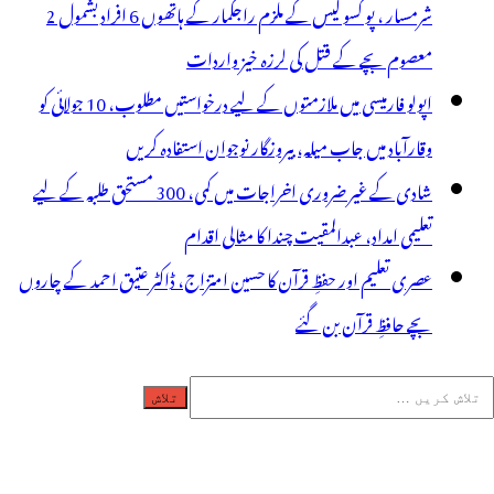
شرمسار ، پو کسو کیس کے ملزم راجکمار کے ہاتھوں 6 افراد بشمول 2
معصوم بچے کے قتل کی لرزہ خیز واردات
اپولو فارمیسی میں ملازمتوں کے لیے درخواستیں مطلوب، 10 جولائی کو
وقارآباد میں جاب میلہ، بیروزگار نوجوان استفادہ کریں
شادی کے غیر ضروری اخراجات میں کمی، 300 مستحق طلبہ کے لیے
تعلیمی امداد، عبدالمقیت چندا کا مثالی اقدام
عصری تعلیم اور حفظِ قرآن کا حسین امتزاج، ڈاکٹر عتیق احمد کے چاروں
بچے حافظِ قرآن بن گئے