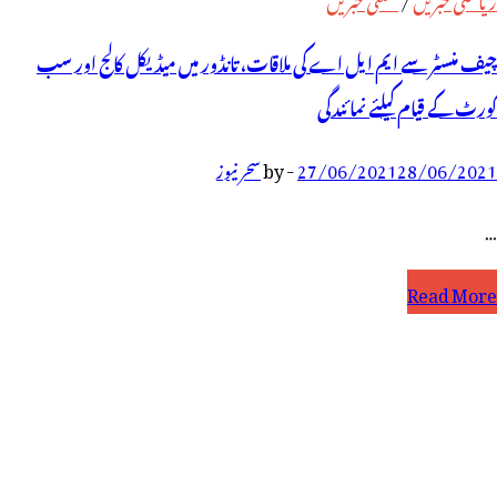
چیف منسٹر سے ایم ایل اے کی ملاقات، تانڈور میں میڈیکل کالج اور سب
کورٹ کے قیام کیلئے نمائندگی
28/06/2021
27/06/2021
-
by
سحر نیوز
…
Read More