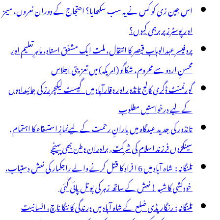
اس جین زی کو کس نے یہ سب سکھایا؟ احتجاج کے دوران نعروں، میمز
اور پوسٹرز پر برہمی کیوں؟
پروفیسر عبدالوہاب قیصر کا انتقال، ملت ایک مشفق استاد، ماہرِتعلیم اور
محسنِ اردو سے محروم، شکاگو (امریکہ) میں تعزیتی اجلاس
گورنمنٹ ڈگری کالج تانڈور اور وقارآباد میں گیسٹ لیکچررز کی جائیدادوں
کے لیے درخواستیں مطلوب
تانڈور کی جدید عیدگاہ میں بارانِ رحمت کے لیےنمازِ استسقاء کا اہتمام,
سینکڑوں فرزند اسلام کی شرکت, برادران وطن بھی پہنچے
تلنگانہ : شاہ آباد میں 6 ا فراد کا قتل کرنے والے راجکمار کی نعش دستیاب،
خودکشی کا شبہ ! نعش کے ساتھ زہر کی بوتل پائی گئی
تلنگانہ : رنگاریڈی ضلع کے شاہ آباد میں درندگی کا ننگا ناچ، انسانیت