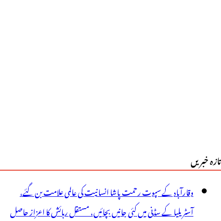
تازہ خبریں
وقارآباد کے سپوت رحمت پاشا انسانیت کی عالمی علامت بن گئے،
آسٹریلیا کے سڈنی میں کئی جانیں بچائیں، مستقل رہائش کا اعزاز حاصل