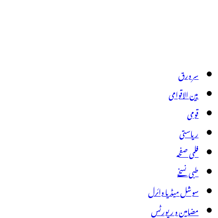
سر ورق
بین الاقوامی
قومی
ریاستی
فلمی صفحہ
طبی نسخے
سوشل میڈیا وائرل
مضامین و رپورٹس