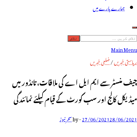
ہمارے بارے میں
لاش
ریں
Main Menu
رائے:
ریاستی خبریں
/
ضلعی خبریں
چیف منسٹر سے ایم ایل اے کی ملاقات، تانڈور میں
میڈیکل کالج اور سب کورٹ کے قیام کیلئے نمائندگی
28/06/2021
27/06/2021
-
by
سحر نیوز