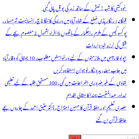
خودکشی کا شبہ ! نعش کے ساتھ زہر کی بوتل پائی گئی
تلنگانہ : رنگاریڈی ضلع کے شاہ آباد میں درندگی کا ننگا ناچ، انسانیت شرمسار ،
پو کسو کیس کے ملزم راجکمار کے ہاتھوں 6 افراد بشمول 2 معصوم بچے کے
قتل کی لرزہ خیز واردات
اپولو فارمیسی میں ملازمتوں کے لیے درخواستیں مطلوب، 10 جولائی کو وقارآباد
میں جاب میلہ، بیروزگار نوجوان استفادہ کریں
شادی کے غیر ضروری اخراجات میں کمی، 300 مستحق طلبہ کے لیے تعلیمی
امداد، عبدالمقیت چندا کا مثالی اقدام
عصری تعلیم اور حفظِ قرآن کا حسین امتزاج، ڈاکٹر عتیق احمد کے چاروں بچے
حافظِ قرآن بن گئے
لاش