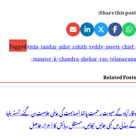
Share this post:
Tagged
#mla-tandur-pilot-rohith-reddy-meets-chief-
minster-k-chandra-shekar-rao-telanagana-
Related Posts
وقارآباد کے سپوت رحمت پاشا انسانیت کی عالمی علامت بن گئے، آسٹریلیا
کے سڈنی میں کئی جانیں بچائیں، مستقل رہائش کا اعزاز حاصل