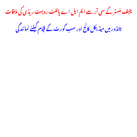
چیف منسٹر کے سی آر سے ایم ایل اے پائلٹ روہت ریڈی کی ملاقات
تانڈور میں میڈیکل کالج اور سب کورٹ کے قیام کیلئے نمائندگی