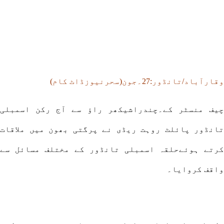
وقارآباد/تانڈور:27۔جون(سحرنیوزڈاٹ کام)
چیف منسٹر کے۔چندراشیکھر راؤ سے آج رکن اسمبلی
تانڈور پائلٹ روہت ریڈی نے پرگتی بھون میں ملاقات
کرتے ہوئےحلقہ اسمبلی تانڈور کے مختلف مسائل سے
واقف کروایا۔