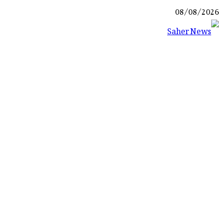
Ski
08/08/2026
t
conten
Saher News
نیوز پورٹل