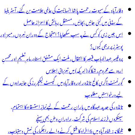
وقارآباد کے سپوت رحمت پاشا انسانیت کی عالمی علامت بن گئے، آسٹریلیا
کے سڈنی میں کئی جانیں بچائیں، مستقل رہائش کا اعزاز حاصل
اس جین زی کو کس نے یہ سب سکھایا؟ احتجاج کے دوران نعروں، میمز اور
پوسٹرز پر برہمی کیوں؟
پروفیسر عبدالوہاب قیصر کا انتقال، ملت ایک مشفق استاد، ماہرِتعلیم اور محسنِ
اردو سے محروم، شکاگو (امریکہ) میں تعزیتی اجلاس
گورنمنٹ ڈگری کالج تانڈور اور وقارآباد میں گیسٹ لیکچررز کی جائیدادوں کے
لیے درخواستیں مطلوب
تانڈور کی جدید عیدگاہ میں بارانِ رحمت کے لیےنمازِ استسقاء کا اہتمام,
سینکڑوں فرزند اسلام کی شرکت, برادران وطن بھی پہنچے
تلنگانہ : شاہ آباد میں 6 ا فراد کا قتل کرنے والے راجکمار کی نعش دستیاب،