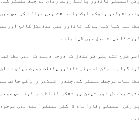
رکن اسمبلی تانڈور پائلٹ روہت ریڈی نے چیف منسٹر کے۔
چندراشیکھر راؤکو ایک یادداشت بھی حوالے کی جس میں
مطالبہ کیا گیا ہے کہ تانڈور میں میڈیکل کالج اور سب
کورٹ کا قیام عمل میں لایا جائے۔
اسی طرح تٹے پلی کو منڈل کا درجہ دینے کا بھی مطالبہ
کیا گیا ہے۔رکن اسمبلی تانڈور پائلٹ روہت ریڈی نے ان
مطالبات پرچیف منسٹر کے۔چندرا شیکھر راؤ کی جانب سے
مثبت ردعمل اور تیقن پر تشکر کا اظہار کیا۔اس موقع
پر رکن اسمبلی وقارآباد ڈاکٹر میتکو آنند بھی موجود
تھے۔