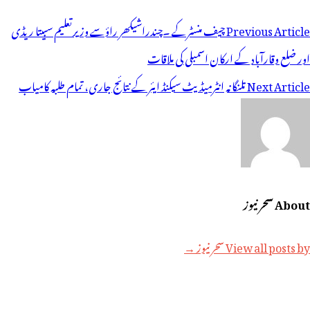
وسٹوں
Previous Article
چیف منسٹرکے ۔چندراشیکھر راؤسے وزیرتعلیم سبیتا ریڈی
ی
اور ضلع وقارآباد کے ارکان اسمبلی کی ملاقات
یویگیشن
Next Article
تلنگانہ انٹرمیڈیٹ سیکنڈ ایئر کے نتائج جاری، تمام طلبہ کامیاب
About سحر نیوز
View all posts by سحر نیوز →