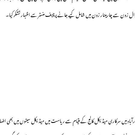
دوال زون سے چارمینار زون میں شامل کیے جانے پرچیف منسٹر سے اظہار تشکر کیا۔
قارآباد میں سرکاری میڈیکل کالج کے قیام سے ریاست میں میڈیکل سیٹوں میں بھی اضاف