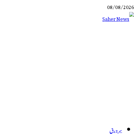
Ski
08/08/2026
t
conten
Saher News
نیوز پورٹل
سر ورق