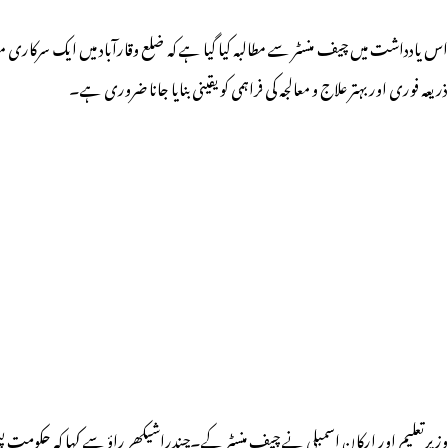
اس یادداشت میں چیف منسٹر سے مطالبہ کیا گیا ہے کہ ضلع وقارآباد میں ایک سرکاری می
ذریعہ فوری اور بہتر علاج و معالجہ کی فراہمی کو یقینی بنایا جانا ضروری ہے۔
وزیرتعلیم اور ارکان اسمبلی نے چیف منسٹر کے۔چندراشیکھر راؤ سے کہا کہ حکومت پسم