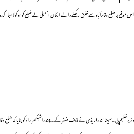
اس موقع پر ضلع وقارآباد سے تعلق رکھنے والے ارکان اسمبلی نے ضلع کو جوگولامبا گ
وزیرتعلیم پی۔سبیتا اندراریڈی نے چیف منسٹر کے۔ چندراشیکھر راؤ کو بتایا کہ ضلع و