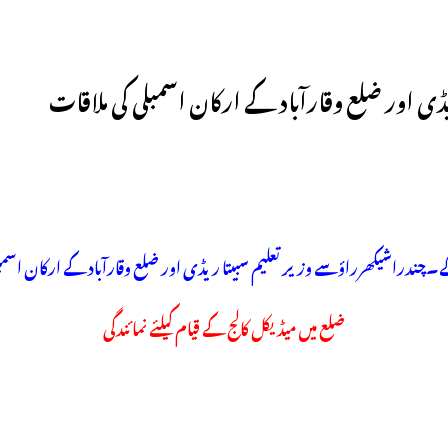
 اور ضلع وقارآباد کے ارکان اسمبلی کی ملاقات
چندراشیکھرراؤسے وزیرتعلیم سبیتا ریڈی اور ضلع وقارآباد کے ارکان اسمبل
ضلع میں میڈیکل کالج کے قیام کیلئے نمائندگی