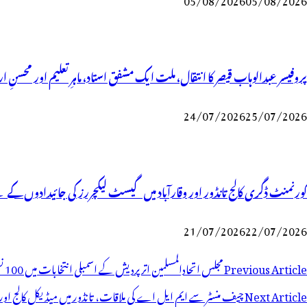
پروفیسر عبدالوہاب قیصر کا انتقال، ملت ایک مشفق استاد، ماہرِتعلیم اور محسنِ ا
24/07/2026
25/07/2026
گورنمنٹ ڈگری کالج تانڈور اور وقارآباد میں گیسٹ لیکچررز کی جائیدادوں ک
21/07/2026
22/07/2026
وسٹوں
Previous Article
مجلس اتحادالمسلمین اترپردیش کے اسمبلی انتخابات میں 100 نشستوں پر مقابلہ کرے گی: بیرسٹر اسد الدین اویسی
ی
Next Article
چیف منسٹر سے ایم ایل اے کی ملاقات، تانڈور میں میڈیکل کالج اور