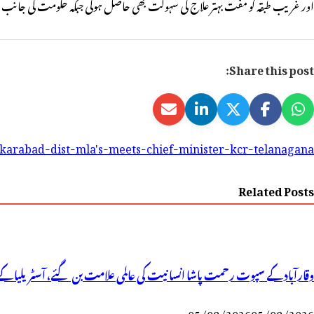
اور غریب طبقہ کو مفت بہتر علاج کی سہولت بھی حاصل ہوگی جبکہ حکومت کی جانب سے
Share this post:
karabad-dist-mla's-meets-chief-minister-kcr-telanagana-
Related Posts
وقارآباد کے سپوت رحمت پاشا انسانیت کی عالمی علامت بن گئے، آسٹریلیا کے 
05/08/2026
05/08/2026