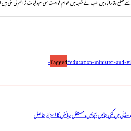
 ضلع وقارآباد میں طب کے شعبہ میں عوام کو بہت سی سہولیات فراہم کی گئی ہیں 
Tagged
#education-minister-and-vi
سڈنی میں کئی جانیں بچائیں، مستقل رہائش کا اعزاز حاصل