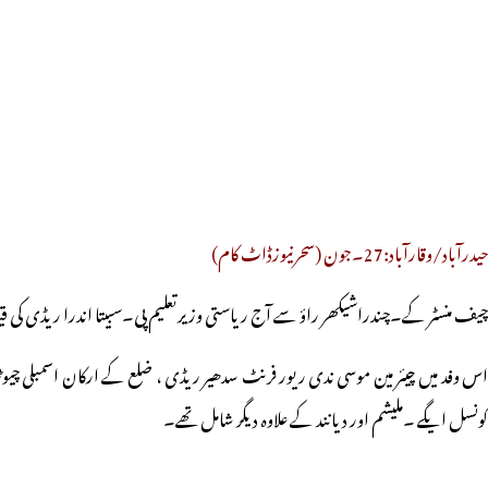
حیدرآباد/وقارآباد:27۔جون (سحرنیوزڈاٹ کام)
چیف منسٹر کے۔چندراشیکھر راؤ سے آج ریاستی وزیرتعلیم پی۔سبیتا اندرا ریڈی کی
اس وفد میں چیئر مین موسی ندی ریور فرنٹ سدھیر ریڈی ، ضلع کے ارکان اسمبلی چیوڑلہ 
کونسل ایگے ۔ملیشم اور دیانند کے علاوہ دیگر شامل تھے۔