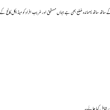
ضلع کے ساتھ ساتھ پسماندہ ضلع بھی ہے جہاں مستحق اور غریب افراد کو میڈیکل کالج کے
ھی شامل کیا جائے۔