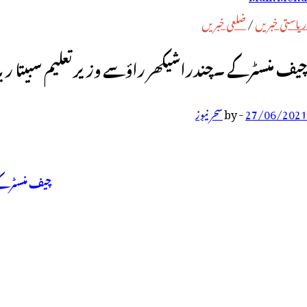
رائے:
ریاستی خبریں
/
ضلعی خبریں
چیف منسٹرکے ۔چندراشیکھر راؤسے وزیرتعلیم سبیتا ریڈی
27/06/2021
-
by
سحر نیوز
چیف منسٹرکے۔