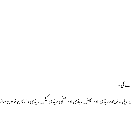
الے کی۔
ہت ریڈی ، پی۔ نریندرریڈی اور مہیش ریڈی اور منچی ریڈی کشن ریڈی ، ارکان قانون ساز