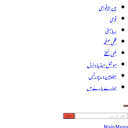
بین الاقوامی
قومی
ریاستی
فلمی صفحہ
طبی نسخے
سوشل میڈیا وائرل
مضامین و رپورٹس
ہمارے بارے میں
لاش
ریں
Main Menu