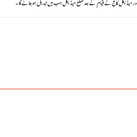
اور میڈیکل کالج کے قیام کے بعد ضلع میڈیکل ہب میں تبدیل ہوجائے گا۔