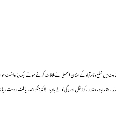
 قیادت میں ضلع وقارآبادکے ارکان اسمبلی نے ملاقات کرتے ہوئے ایک یادداشت حو
، وقارآباد ، تانڈور ، کوڑنگل اور پرگی کالے یادیا ، ڈاکٹر میتکو آنند، پائلٹ رو