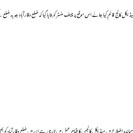
ڈیکل کالج قائم کیا جائے اس موقع پر چیف منسٹر کو بتایا گیا کہ ضلع وقارآباد جدید 
اندہ اضلاع میں میڈیکل کالجس کا قیام عمل میں لارہی ہے ان میں ضلع وقارآباد کو ب