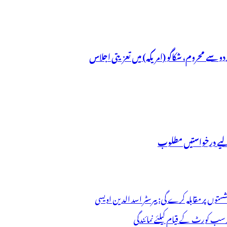
ردو سے محروم، شکاگو (امریکہ) میں تعزیتی اجلاس
ے لیے درخواستیں مطلوب
 سب کورٹ کے قیام کیلئے نمائندگی