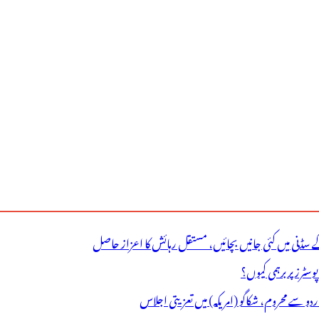
ے سڈنی میں کئی جانیں بچائیں، مستقل رہائش کا اعزاز حاصل
ٹرز پر برہمی کیوں؟
اردو سے محروم، شکاگو (امریکہ) میں تعزیتی اجلاس