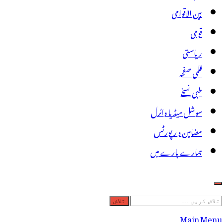
بین الاقوامی
قومی
ریاستی
فلمی صفحہ
طبی نسخے
سوشل میڈیا وائرل
مضامین و رپورٹس
ہمارے بارے میں
لاش
ریں
Main Menu