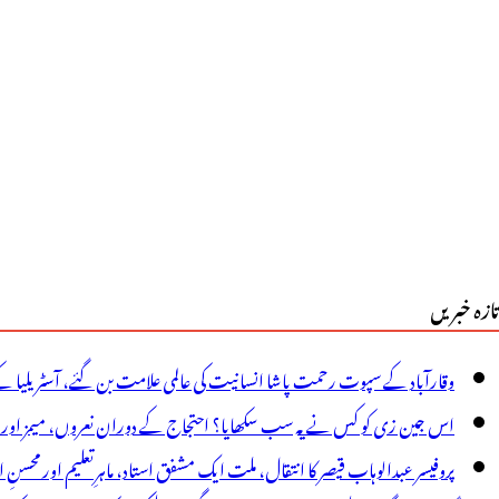
لا
انچ
یتر
ٹرول
الا
یان
ٓف
تازہ خبریں
ی
یاچ
وقارآباد کے سپوت رحمت پاشا انسانیت کی عالمی علامت بن گئے، آسٹریلیا ک
ا
اس جین زی کو کس نے یہ سب سکھایا؟ احتجاج کے دوران نعروں، میمز اور پوس
ہنگا
پروفیسر عبدالوہاب قیصر کا انتقال، ملت ایک مشفق استاد، ماہرِتعلیم اور محسنِ 