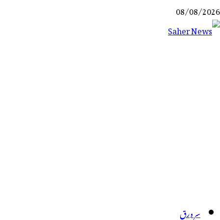
Ski
08/08/2026
t
conten
Saher News
نیوز پورٹل
سر ورق