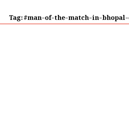
Tag:
#man-of-the-match-in-bhopal-c