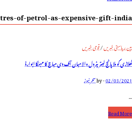
رائے:
res-of-petrol-as-expensive-gift-india
بین ریاستی خبریں
/
قومی خبریں
کھلاڑی کو ملا پانچ لیتر پٹرول والا میان آف دی میاچ کا مہنگا ایوارڈ
02/03/2021
-
by
سحر نیوز
…
ھلاڑی
Read More
و