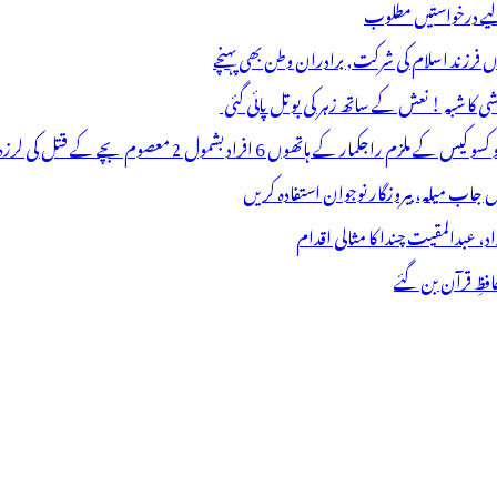
 لیے درخواستیں مطلوب
وں فرزند اسلام کی شرکت, برادران وطن بھی پہنچے
ھوں 6 افراد بشمول 2 معصوم بچے کے قتل کی لرزہ خیز واردات
فظِ قرآن بن گئے