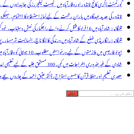
یوارڈ
گورنمنٹ ڈگری کالج تانڈور اور وقارآباد میں گیسٹ لیکچررز کی جائیدادوں کے
تانڈور کی جدید عیدگاہ میں بارانِ رحمت کے لیےنمازِ استسقاء کا اہتمام, سینکڑ
تلنگانہ : شاہ آباد میں 6 ا فراد کا قتل کرنے والے راجکمار کی نعش دستیاب، خودکشی کا شبہ ! نعش کے ساتھ زہر کی بوتل پائی گئی
تلنگانہ : رنگاریڈی ضلع کے شاہ آباد میں درندگی کا ننگا ناچ، انسانیت شرمسار ، پو کسو کیس کے ملزم راجکمار کے ہات
اپولو فارمیسی میں ملازمتوں کے لیے درخواستیں مطلوب، 10 جولائی کو وقارآباد میں جاب میلہ، بیروزگار نوجوان استفادہ کریں
شادی کے غیر ضروری اخراجات میں کمی، 300 مستحق طلبہ کے لیے تعلیمی امداد، عبدالمقیت چندا کا مثالی اقدام
عصری تعلیم اور حفظِ قرآن کا حسین امتزاج، ڈاکٹر عتیق احمد کے چاروں بچے حا
لاش
ریں
رائے: