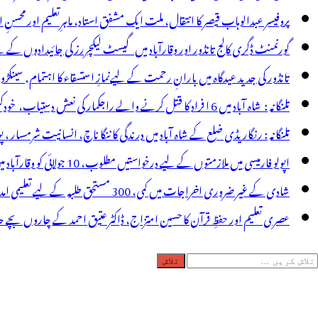
سافر،امدادی
پروفیسر عبدالوہاب قیصر کا انتقال، ملت ایک مشفق استاد، ماہرِتعلیم اور محسنِ 
ام
گورنمنٹ ڈگری کالج تانڈور اور وقارآباد میں گیسٹ لیکچررز کی جائیدادوں کے
اری
تانڈور کی جدید عیدگاہ میں بارانِ رحمت کے لیےنمازِ استسقاء کا اہتمام, سینکڑ
تلنگانہ : شاہ آباد میں 6 ا فراد کا قتل کرنے والے راجکمار کی نعش دستیاب، خودکشی کا شبہ ! نعش کے ساتھ زہر کی بوتل پائی گئی
تلنگانہ : رنگاریڈی ضلع کے شاہ آباد میں درندگی کا ننگا ناچ، انسانیت شرمسار ، پو کسو کیس کے ملزم راجکمار کے ہات
اپولو فارمیسی میں ملازمتوں کے لیے درخواستیں مطلوب، 10 جولائی کو وقارآباد میں جاب میلہ، بیروزگار نوجوان استفادہ کریں
شادی کے غیر ضروری اخراجات میں کمی، 300 مستحق طلبہ کے لیے تعلیمی امداد، عبدالمقیت چندا کا مثالی اقدام
عصری تعلیم اور حفظِ قرآن کا حسین امتزاج، ڈاکٹر عتیق احمد کے چاروں بچے حا
لاش
ریں
رائے: