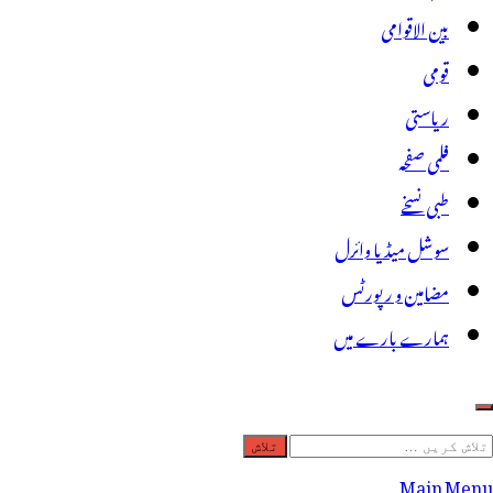
بین الاقوامی
قومی
ریاستی
فلمی صفحہ
طبی نسخے
سوشل میڈیا وائرل
مضامین و رپورٹس
ہمارے بارے میں
لاش
ریں
Main Menu