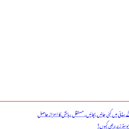
ے سڈنی میں کئی جانیں بچائیں، مستقل رہائش کا اعزاز حاصل
ٹرز پر برہمی کیوں؟