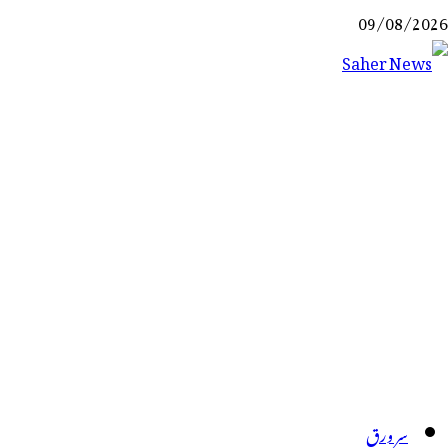
Ski
09/08/2026
t
conten
Saher News
نیوز پورٹل
سر ورق