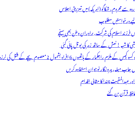
اردو سے محروم، شکاگو (امریکہ) میں تعزیتی اجلاس
 لیے درخواستیں مطلوب
وں فرزند اسلام کی شرکت, برادران وطن بھی پہنچے
ھوں 6 افراد بشمول 2 معصوم بچے کے قتل کی لرزہ خیز واردات
فظِ قرآن بن گئے