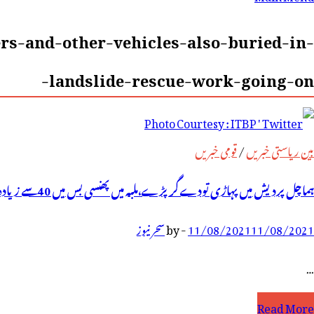
رائے:
rs-and-other-vehicles-also-buried-in-
landslide-rescue-work-going-on-
بین ریاستی خبریں
/
قومی خبریں
ہماچل پردیش میں پہاڑی تودے گرپڑے،ملبہ میں پھنسی بس میں 40سے زیادہ مسافر،امدادی کام جاری
11/08/2021
11/08/2021
-
by
سحر نیوز
…
ماچل
Read More