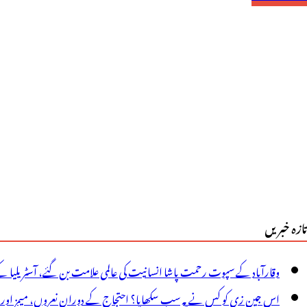
ردیش
یں
ہاڑی
ودے
رپڑے،ملبہ
یں
ھنسی
س
تازہ خبریں
یں
40سے
وقارآباد کے سپوت رحمت پاشا انسانیت کی عالمی علامت بن گئے، آسٹریلیا ک
یادہ
اس جین زی کو کس نے یہ سب سکھایا؟ احتجاج کے دوران نعروں، میمز اور پوس