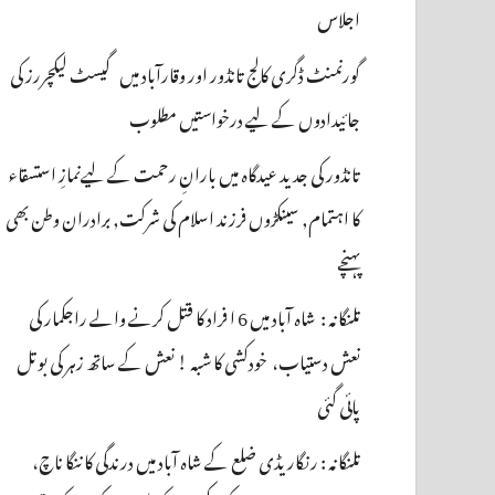
اجلاس
گورنمنٹ ڈگری کالج تانڈور اور وقارآباد میں گیسٹ لیکچررز کی
جائیدادوں کے لیے درخواستیں مطلوب
تانڈور کی جدید عیدگاہ میں بارانِ رحمت کے لیےنمازِ استسقاء
کا اہتمام, سینکڑوں فرزند اسلام کی شرکت, برادران وطن بھی
پہنچے
تلنگانہ : شاہ آباد میں 6 ا فراد کا قتل کرنے والے راجکمار کی
نعش دستیاب، خودکشی کا شبہ ! نعش کے ساتھ زہر کی بوتل
پائی گئی
تلنگانہ : رنگاریڈی ضلع کے شاہ آباد میں درندگی کا ننگا ناچ،