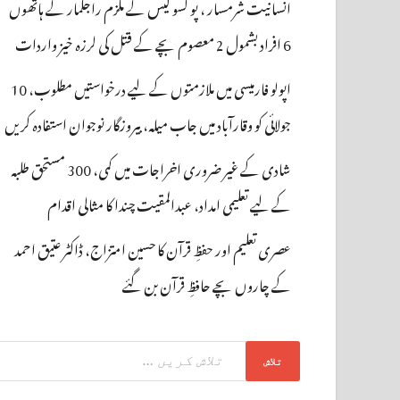
انسانیت شرمسار ، پو کسو کیس کے ملزم راجکمار کے ہاتھوں
6 افراد بشمول 2 معصوم بچے کے قتل کی لرزہ خیز واردات
اپولو فارمیسی میں ملازمتوں کے لیے درخواستیں مطلوب، 10
جولائی کو وقارآباد میں جاب میلہ، بیروزگار نوجوان استفادہ کریں
شادی کے غیر ضروری اخراجات میں کمی، 300 مستحق طلبہ
کے لیے تعلیمی امداد، عبدالمقیت چندا کا مثالی اقدام
عصری تعلیم اور حفظِ قرآن کا حسین امتزاج، ڈاکٹر عتیق احمد
کے چاروں بچے حافظِ قرآن بن گئے