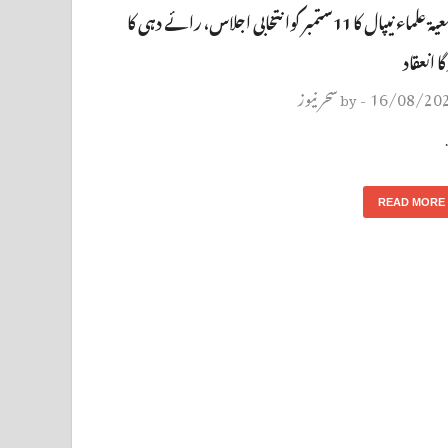
جمعیة علماء نیپال کا 11ستمبر کوانتخابی اجلاس، رائے دہی کا
ا انعقاد
16/08/20
سحر نیوز
by
-
READ MORE