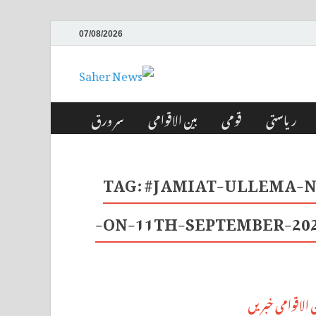
07/08/2026
Saher News
نیوز پورٹل
ریاستی
قومی
بین الاقوامی
سر ورق
TAG:
#JAMIAT-ULLEMA-N
ON-11TH-SEPTEMBER-20
ن الاقوامی خبریں