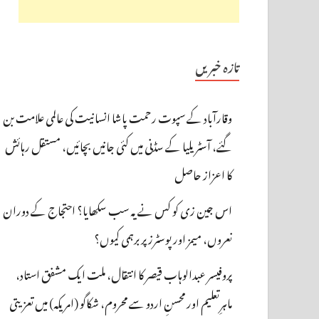
تازہ خبریں
وقارآباد کے سپوت رحمت پاشا انسانیت کی عالمی علامت بن
گئے، آسٹریلیا کے سڈنی میں کئی جانیں بچائیں، مستقل رہائش
کا اعزاز حاصل
اس جین زی کو کس نے یہ سب سکھایا؟ احتجاج کے دوران
نعروں، میمز اور پوسٹرز پر برہمی کیوں؟
پروفیسر عبدالوہاب قیصر کا انتقال، ملت ایک مشفق استاد،
ماہرِتعلیم اور محسنِ اردو سے محروم، شکاگو (امریکہ) میں تعزیتی