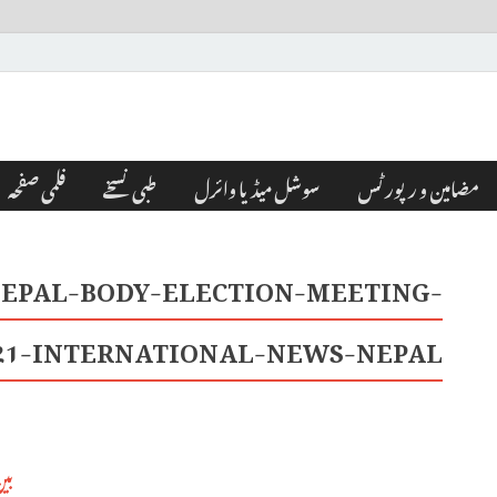
مضامین و رپورٹس
سوشل میڈیا وائرل
طبی نسخے
فلمی صفحہ
EPAL-BODY-ELECTION-MEETING-
21-INTERNATIONAL-NEWS-NEPAL-
بی