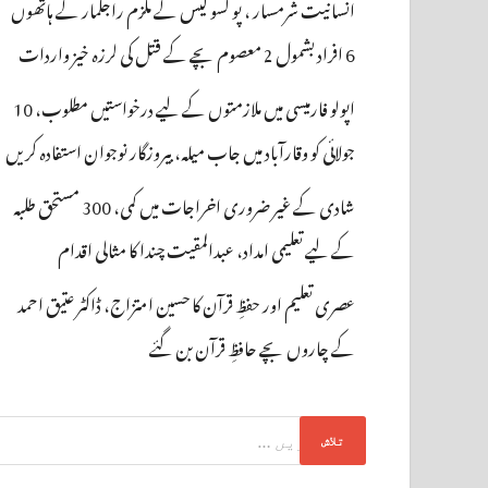
انسانیت شرمسار ، پو کسو کیس کے ملزم راجکمار کے ہاتھوں
6 افراد بشمول 2 معصوم بچے کے قتل کی لرزہ خیز واردات
اپولو فارمیسی میں ملازمتوں کے لیے درخواستیں مطلوب، 10
جولائی کو وقارآباد میں جاب میلہ، بیروزگار نوجوان استفادہ کریں
شادی کے غیر ضروری اخراجات میں کمی، 300 مستحق طلبہ
کے لیے تعلیمی امداد، عبدالمقیت چندا کا مثالی اقدام
عصری تعلیم اور حفظِ قرآن کا حسین امتزاج، ڈاکٹر عتیق احمد
کے چاروں بچے حافظِ قرآن بن گئے