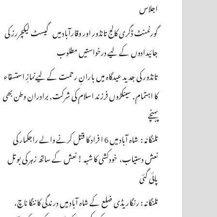
اجلاس
گورنمنٹ ڈگری کالج تانڈور اور وقارآباد میں گیسٹ لیکچررز کی
جائیدادوں کے لیے درخواستیں مطلوب
تانڈور کی جدید عیدگاہ میں بارانِ رحمت کے لیےنمازِ استسقاء
کا اہتمام, سینکڑوں فرزند اسلام کی شرکت, برادران وطن بھی
پہنچے
تلنگانہ : شاہ آباد میں 6 ا فراد کا قتل کرنے والے راجکمار کی
نعش دستیاب، خودکشی کا شبہ ! نعش کے ساتھ زہر کی بوتل
پائی گئی
تلنگانہ : رنگاریڈی ضلع کے شاہ آباد میں درندگی کا ننگا ناچ،