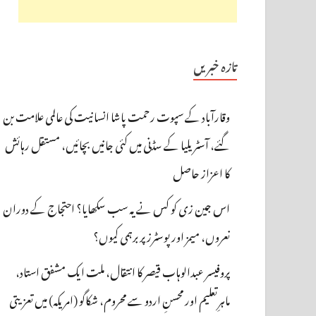
تازہ خبریں
وقارآباد کے سپوت رحمت پاشا انسانیت کی عالمی علامت بن
گئے، آسٹریلیا کے سڈنی میں کئی جانیں بچائیں، مستقل رہائش
کا اعزاز حاصل
اس جین زی کو کس نے یہ سب سکھایا؟ احتجاج کے دوران
نعروں، میمز اور پوسٹرز پر برہمی کیوں؟
پروفیسر عبدالوہاب قیصر کا انتقال، ملت ایک مشفق استاد،
ماہرِتعلیم اور محسنِ اردو سے محروم، شکاگو (امریکہ) میں تعزیتی