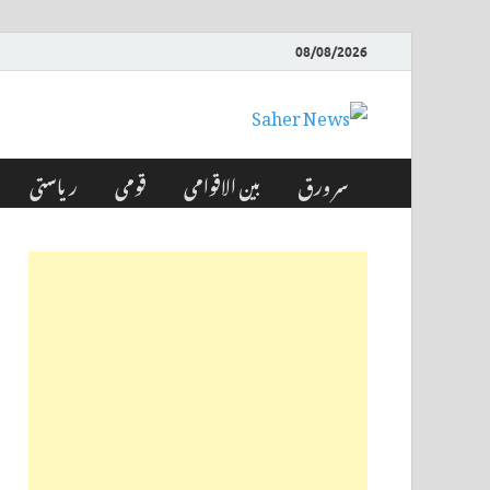
08/08/2026
Saher News
نیوز پورٹل
سر ورق
بین الاقوامی
قومی
ریاستی