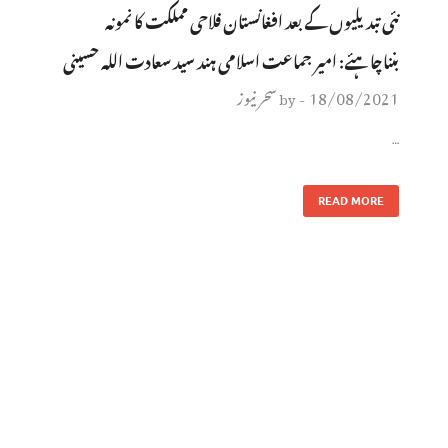
نئی تبدیلیوں کے بعد افغانستان فلاحی مملکت کا نمونہ
بنناچاہئے: امیر جماعت اسلامی ہند سید سعادت اللہ حسینی
18/08/2021
سحر نیوز
by
-
…
READ MORE